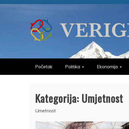
Skip
to
content
VERIGE
ODABRANO
Početak
Politika
Ekonomija
Kategorija:
Umjetnost
Umetnost