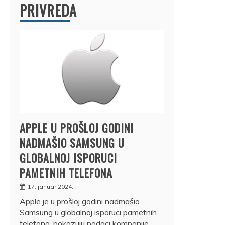
PRIVREDA
APPLE U PROŠLOJ GODINI
NADMAŠIO SAMSUNG U
GLOBALNOJ ISPORUCI
PAMETNIH TELEFONA
17. januar 2024.
Apple je u prošloj godini nadmašio
Samsung u globalnoj isporuci pametnih
telefona, pokazuju podaci kompanije…