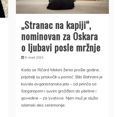
„Stranac na kapiji“,
nominovan za Oskara
o ljubavi posle mržnje
8. mart 2023.
Kada se Ričard Mekini ženio prošle godine,
prijatelji su priskočili u pomoć. Bibi Bahrami je
kuvala avganistanska jela – od pirinča sa
šargarepom i suvim grožđem do piletine i
govedine – za svatove. Njen muž je služio
islamski deo ceremonije.