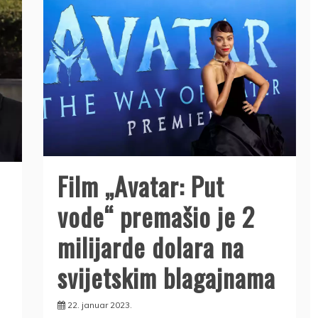
Film „Avatar: Put
vode“ premašio je 2
milijarde dolara na
svijetskim blagajnama
22. januar 2023.