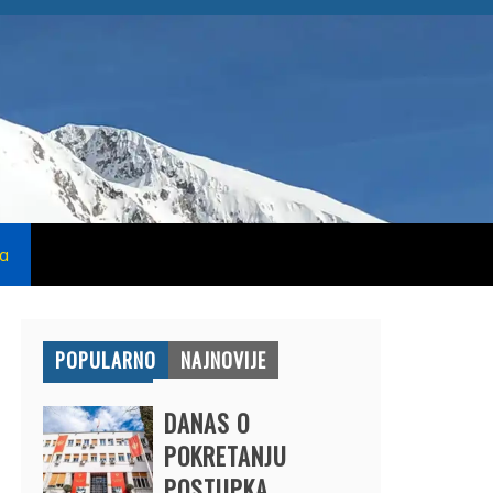
na
POPULARNO
NAJNOVIJE
DANAS O
POKRETANJU
POSTUPKA