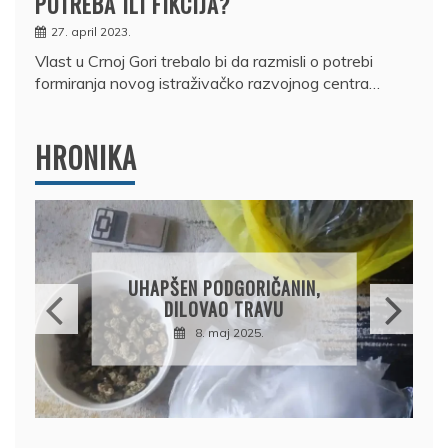
POTREBA ILI FIKCIJA?
27. april 2023.
Vlast u Crnoj Gori trebalo bi da razmisli o potrebi
formiranja novog istraživačko razvojnog centra…
HRONIKA
DRŽAVLJANIN RUSIJE
OSUMNJIČEN DA JE
PRODAO TUĐI BMW,
DRŽAVU NAPUSTIO
BRODOM
12. februar 2025.