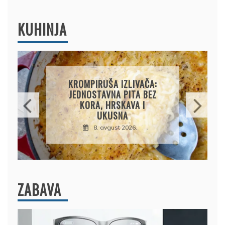
KUHINJA
AMERIČKE PALAČINKE:
BRZ I JEDNOSTAVAN
RECEPT ZA SAVRŠENO
MEKANE I VAZDUŠASTE
PALAČINKE
9. avgust 2026.
ZABAVA