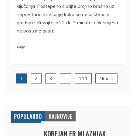
ključanja. Postepeno sipajte projino brašno uz
neprestano miješanje kako se ne bi stvorile
grudvice. Kuvajte još 2 do 3 minuta, dok smjesa
ne postane gusta.
Dalje
1
2
3
…
111
Next »
POPULARNO
NAJNOVIJE
KOREJAN ER MLAZNJAK