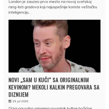
London je zauzeo prvo mesto na novoj svetskoj
rang-listi gradova koji najuspešnije koriste veštačku
inteligenciju…
NOVI „SAM U KUĆI“ SA ORIGINALNIM
KEVINOM? MEKOLI KALKIN PREGOVARA SA
DIZNIJEM
29. jul 2026.
Dizni navodno priprema povratak kultne božićne