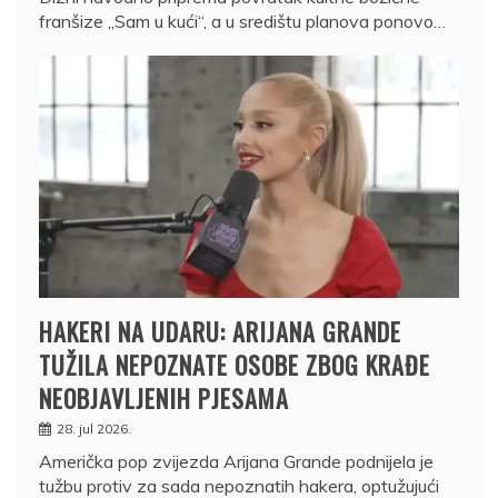
franšize „Sam u kući“, a u središtu planova ponovo…
HAKERI NA UDARU: ARIJANA GRANDE
TUŽILA NEPOZNATE OSOBE ZBOG KRAĐE
NEOBJAVLJENIH PJESAMA
28. jul 2026.
Američka pop zvijezda Arijana Grande podnijela je
tužbu protiv za sada nepoznatih hakera, optužujući