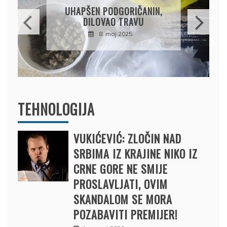
OSUMNJIČEN DA JE
PRODAO TUĐI BMW,
DRŽAVU NAPUSTIO
BRODOM
12. februar 2025.
TEHNOLOGIJA
VUKIĆEVIĆ: ZLOČIN NAD
SRBIMA IZ KRAJINE NIKO IZ
CRNE GORE NE SMIJE
PROSLAVLJATI, OVIM
SKANDALOM SE MORA
POZABAVITI PREMIJER!