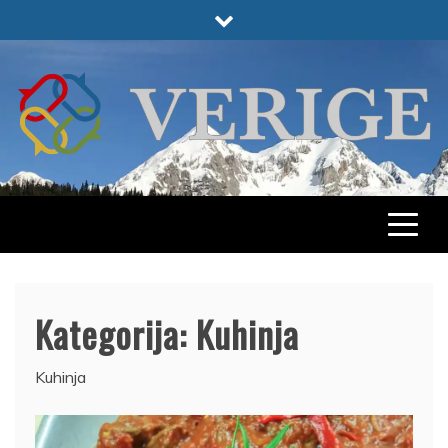
Skip
to
content
VERIGE
ODABRANO
Kategorija:
Kuhinja
Kuhinja