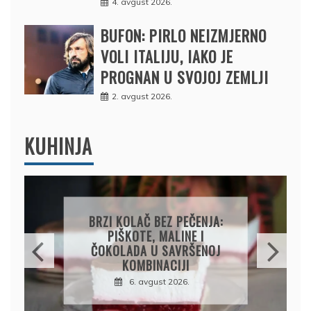
4. avgust 2026.
BUFON: PIRLO NEIZMJERNO
VOLI ITALIJU, IAKO JE
PROGNAN U SVOJOJ ZEMLJI
2. avgust 2026.
KUHINJA
PAPRIKE SA MESOM I
PIRINČEM NA KAŠIKU:
SOČAN I JEDNOSTAVAN
RUČAK IZ JEDNE ŠERPE
7. avgust 2026.