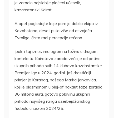
je zaradio najslabije plaćeni učesnik,
kazahstanski Kairat.
A opet pogledajte koje pare je dobila ekipa iz
Kazahstana, deset puta više od osvajača
Evrolige, čisto radi percepcije rečeno.
Ipak, i taj iznos ima ogromnu težinu u drugom
kontekstu. Kairatova zarada veća je od petine
ukupnih prihoda svih 14 klubova kazahstanske
Premijer lige u 2024. godini. Još drastičniji
primjer je Karabag, našega Marka Jankovića,
koji je plasmanom u plej-of nokaut faze zaradio
36 miliona eura, gotovo polovinu ukupnih
prihoda najvišeg ranga azerbejdžanskog
fudbala u sezoni 2024/25.