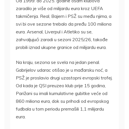
Od 1999. do 2025. godine osam klubova
zaradilo je više od milijardu eura kroz UEFA
takmičenja. Real, Bajern i PSŽ su među njima, a
svi bi ove sezone trebalo da pređu 100 miliona
eura. Arsenal, Liverpul i Atletiko su se,
zahvaljujući zaradi u sezoni 2025/26, takođe
probili iznad ukupne granice od milijardu eura.
Na kraju, sezona se svela na jedan penal.
Gabrijelov udarac otišao je u mađarsku noć, a
PSŽ je proslavio drugi uzastopni evropski trofej.
Od kada je QSI preuzeo klub prije 15 godina,
Parižani su imali kumulativne gubitke veće od
860 miliona eura, dok su prihodi od evropskog
fudbala u tom periodu premašili 1,1 milijardu
eura.