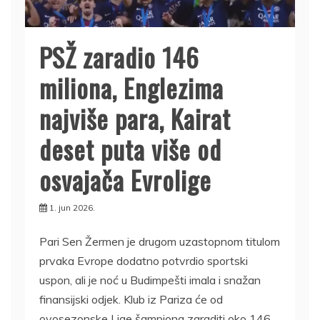
PSŽ zaradio 146
miliona, Englezima
najviše para, Kairat
deset puta više od
osvajača Evrolige
1. jun 2026.
Pari Sen Žermen je drugom uzastopnom titulom
prvaka Evrope dodatno potvrdio sportski
uspon, ali je noć u Budimpešti imala i snažan
finansijski odjek. Klub iz Pariza će od
ovosezonske Lige šampiona zaraditi oko 146