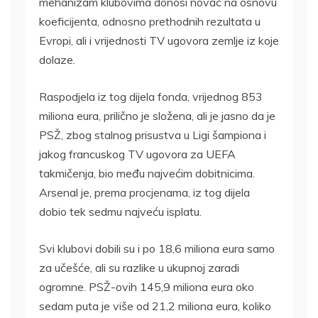
mehanizam klubovima donosi novac na osnovu
koeficijenta, odnosno prethodnih rezultata u
Evropi, ali i vrijednosti TV ugovora zemlje iz koje
dolaze.
Raspodjela iz tog dijela fonda, vrijednog 853
miliona eura, prilično je složena, ali je jasno da je
PSŽ, zbog stalnog prisustva u Ligi šampiona i
jakog francuskog TV ugovora za UEFA
takmičenja, bio među najvećim dobitnicima.
Arsenal je, prema procjenama, iz tog dijela
dobio tek sedmu najveću isplatu.
Svi klubovi dobili su i po 18,6 miliona eura samo
za učešće, ali su razlike u ukupnoj zaradi
ogromne. PSŽ-ovih 145,9 miliona eura oko
sedam puta je više od 21,2 miliona eura, koliko