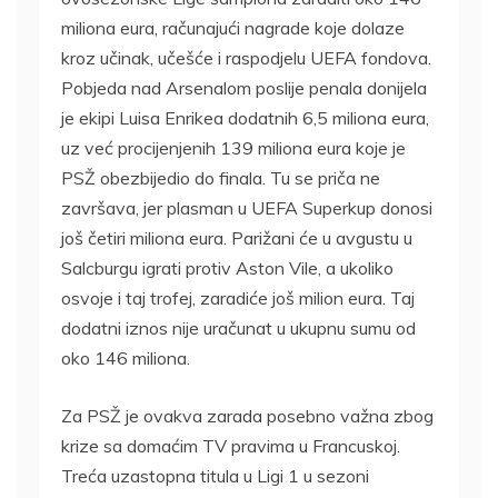
miliona eura, računajući nagrade koje dolaze
kroz učinak, učešće i raspodjelu UEFA fondova.
Pobjeda nad Arsenalom poslije penala donijela
je ekipi Luisa Enrikea dodatnih 6,5 miliona eura,
uz već procijenjenih 139 miliona eura koje je
PSŽ obezbijedio do finala. Tu se priča ne
završava, jer plasman u UEFA Superkup donosi
još četiri miliona eura. Parižani će u avgustu u
Salcburgu igrati protiv Aston Vile, a ukoliko
osvoje i taj trofej, zaradiće još milion eura. Taj
dodatni iznos nije uračunat u ukupnu sumu od
oko 146 miliona.
Za PSŽ je ovakva zarada posebno važna zbog
krize sa domaćim TV pravima u Francuskoj.
Treća uzastopna titula u Ligi 1 u sezoni