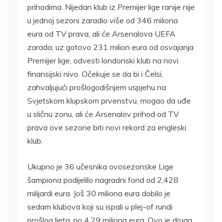
prihodima. Nijedan klub iz Premijer lige ranije nije
u jednoj sezoni zaradio više od 346 miliona
eura od TV prava, ali će Arsenalova UEFA
zarada, uz gotovo 231 milion eura od osvajanja
Premijer lige, odvesti londonski klub na novi
finansijski nivo. Očekuje se da bi i Čelsi,
zahvaljujući prošlogodišnjem uspjehu na
Svjetskom klupskom prvenstvu, mogao da uđe
u sličnu zonu, ali će Arsenalov prihod od TV
prava ove sezone biti novi rekord za engleski
klub.
Ukupno je 36 učesnika ovosezonske Lige
šampiona podijelilo nagradni fond od 2,428
milijardi eura. Još 30 miliona eura dobilo je
sedam klubova koji su ispali u plej-of rundi
prošlog ljeta, po 4,29 miliona eura. Ovo je druga