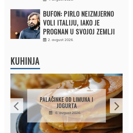
BUFON: PIRLO NEIZMJERNO
VOLI ITALIJU, IAKO JE
PROGNAN U SVOJOJ ZEMLJI
2. avgust 2026.
KUHINJA
BRZI KOLAČ BEZ PEČENJA:
PIŠKOTE, MALINE I
ČOKOLADA U SAVRŠENOJ
KOMBINACIJI
6. avgust 2026.