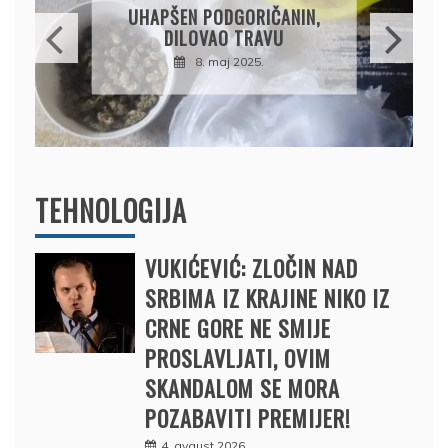
OSUMNJIČEN DA JE
PRODAO TUĐI BMW,
DRŽAVU NAPUSTIO
BRODOM
12. februar 2025.
TEHNOLOGIJA
VUKIĆEVIĆ: ZLOČIN NAD
SRBIMA IZ KRAJINE NIKO IZ
CRNE GORE NE SMIJE
PROSLAVLJATI, OVIM
SKANDALOM SE MORA
POZABAVITI PREMIJER!
4. avgust 2026.