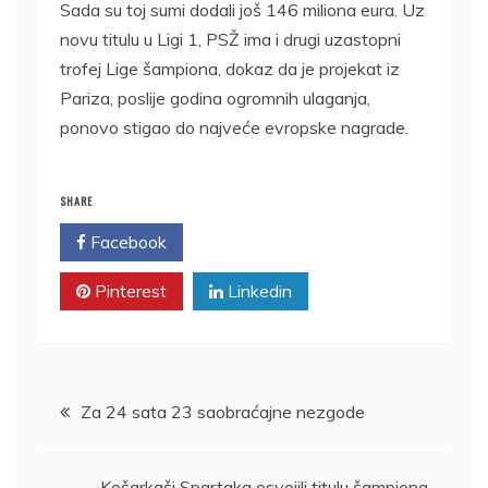
Sada su toj sumi dodali još 146 miliona eura. Uz
novu titulu u Ligi 1, PSŽ ima i drugi uzastopni
trofej Lige šampiona, dokaz da je projekat iz
Pariza, poslije godina ogromnih ulaganja,
ponovo stigao do najveće evropske nagrade.
SHARE
Facebook
Twitter
Pinterest
Linkedin
Kretanje
Za 24 sata 23 saobraćajne nezgode
članka
Košarkaši Spartaka osvojili titulu šampiona