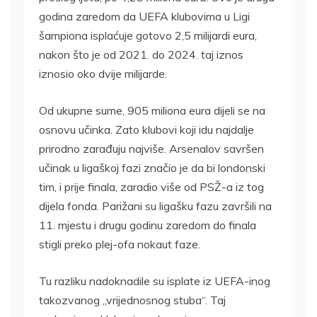
godina zaredom da UEFA klubovima u Ligi
šampiona isplaćuje gotovo 2,5 milijardi eura,
nakon što je od 2021. do 2024. taj iznos
iznosio oko dvije milijarde.
Od ukupne sume, 905 miliona eura dijeli se na
osnovu učinka. Zato klubovi koji idu najdalje
prirodno zarađuju najviše. Arsenalov savršen
učinak u ligaškoj fazi značio je da bi londonski
tim, i prije finala, zaradio više od PSŽ-a iz tog
dijela fonda. Parižani su ligašku fazu završili na
11. mjestu i drugu godinu zaredom do finala
stigli preko plej-ofa nokaut faze.
Tu razliku nadoknadile su isplate iz UEFA-inog
takozvanog „vrijednosnog stuba“. Taj