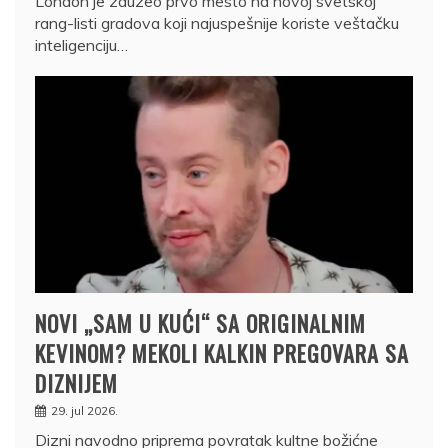
London je zauzeo prvo mesto na novoj svetskoj
rang-listi gradova koji najuspešnije koriste veštačku
inteligenciju…
NOVI „SAM U KUĆI“ SA ORIGINALNIM
KEVINOM? MEKOLI KALKIN PREGOVARA SA
DIZNIJEM
29. jul 2026.
Dizni navodno priprema povratak kultne božićne