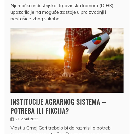
Njemačka industrijsko-trgovinska komora (DIHK)
upozorila je na moguće zastoje u proizvodnji i
nestašice zbog sukoba…
INSTITUCIJE AGRARNOG SISTEMA –
POTREBA ILI FIKCIJA?
27. april 2023.
Vlast u Crnoj Gori trebalo bi da razmisli o potrebi