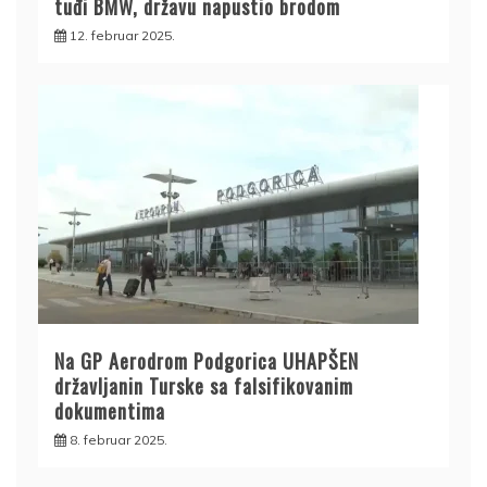
tuđi BMW, državu napustio brodom
12. februar 2025.
Na GP Aerodrom Podgorica UHAPŠEN
državljanin Turske sa falsifikovanim
dokumentima
8. februar 2025.