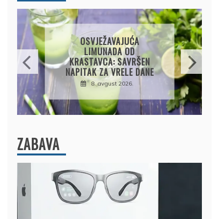
KROMPIRUŠA IZLIVAČA:
JEDNOSTAVNA PITA BEZ
EN
KORA, HRSKAVA I
ANE
UKUSNA
8. avgust 2026.
ZABAVA