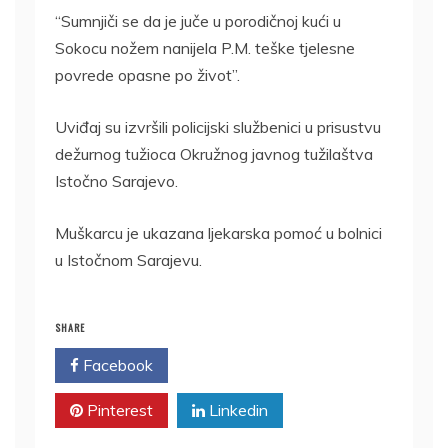
“Sumnjiči se da je juče u porodičnoj kući u
Sokocu nožem nanijela P.M. teške tjelesne
povrede opasne po život”.
Uviđaj su izvršili policijski službenici u prisustvu
dežurnog tužioca Okružnog javnog tužilaštva
Istočno Sarajevo.
Muškarcu je ukazana ljekarska pomoć u bolnici
u Istočnom Sarajevu.
SHARE
Facebook
Twitter
Pinterest
Linkedin