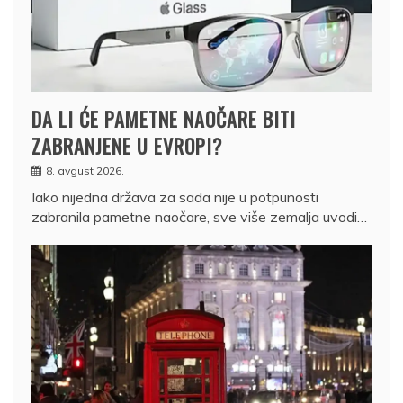
DA LI ĆE PAMETNE NAOČARE BITI
ZABRANJENE U EVROPI?
8. avgust 2026.
Iako nijedna država za sada nije u potpunosti
zabranila pametne naočare, sve više zemalja uvodi…