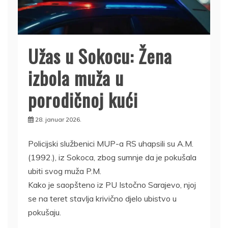
Užas u Sokocu: Žena
izbola muža u
porodičnoj kući
28. januar 2026.
Policijski službenici MUP-a RS uhapsili su A.M.
(1992.), iz Sokoca, zbog sumnje da je pokušala
ubiti svog muža P.M.
Kako je saopšteno iz PU Istočno Sarajevo, njoj
se na teret stavlja krivično djelo ubistvo u
pokušaju.