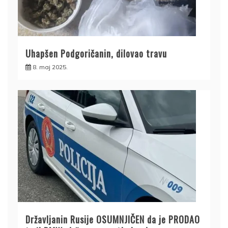
Uhapšen Podgoričanin, dilovao travu
8. maj 2025.
Državljanin Rusije OSUMNJIČEN da je PRODAO