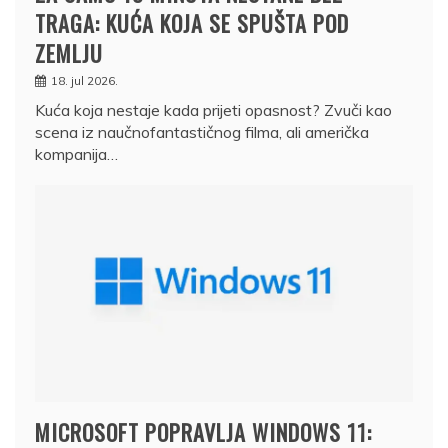
TRAGA: KUĆA KOJA SE SPUŠTA POD
ZEMLJU
18. jul 2026.
Kuća koja nestaje kada prijeti opasnost? Zvuči kao
scena iz naučnofantastičnog filma, ali američka
kompanija…
MICROSOFT POPRAVLJA WINDOWS 11: