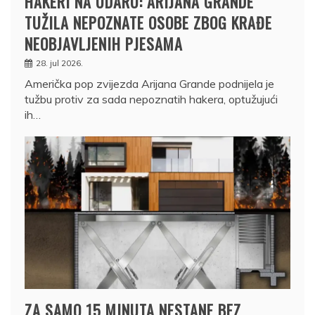
HAKERI NA UDARU: ARIJANA GRANDE
TUŽILA NEPOZNATE OSOBE ZBOG KRAĐE
NEOBJAVLJENIH PJESAMA
28. jul 2026.
Američka pop zvijezda Arijana Grande podnijela je
tužbu protiv za sada nepoznatih hakera, optužujući
ih…
ZA SAMO 15 MINUTA NESTANE BEZ