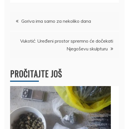
Kretanje
Goriva ima samo za nekoliko dana
članka
Vukotić: Uređeni prostor spremno će dočekati
Njegoševu skulpturu
PROČITAJTE JOŠ