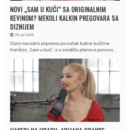
NOVI „SAM U KUĆI“ SA ORIGINALNIM
KEVINOM? MEKOLI KALKIN PREGOVARA SA
DIZNIJEM
29. jul 2026.
Dizni navodno priprema povratak kultne božićne
franšize „Sam u kući“, a u središtu planova ponovo…