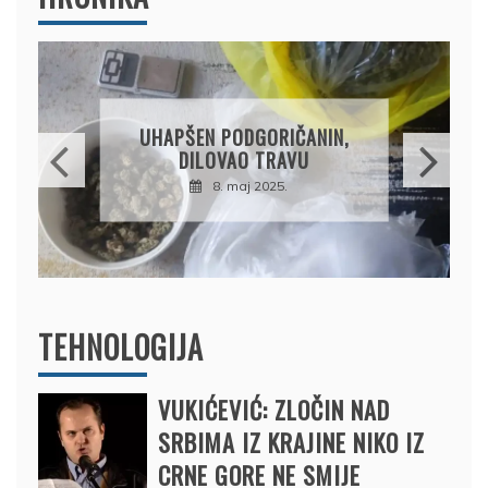
DRŽAVLJANIN RUSIJE
OSUMNJIČEN DA JE
PRODAO TUĐI BMW,
DRŽAVU NAPUSTIO
BRODOM
12. februar 2025.
TEHNOLOGIJA
VUKIĆEVIĆ: ZLOČIN NAD
SRBIMA IZ KRAJINE NIKO IZ
CRNE GORE NE SMIJE