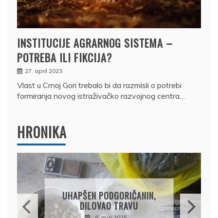
INSTITUCIJE AGRARNOG SISTEMA –
POTREBA ILI FIKCIJA?
27. april 2023.
Vlast u Crnoj Gori trebalo bi da razmisli o potrebi
formiranja novog istraživačko razvojnog centra…
HRONIKA
DRŽAVLJANIN RUSIJE
OSUMNJIČEN DA JE
PRODAO TUĐI BMW,
DRŽAVU NAPUSTIO