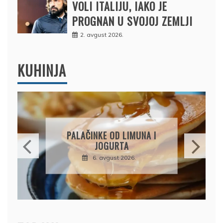
VOLI ITALIJU, IAKO JE
PROGNAN U SVOJOJ ZEMLJI
2. avgust 2026.
KUHINJA
BRZI KOLAČ BEZ PEČENJA:
PIŠKOTE, MALINE I
ČOKOLADA U SAVRŠENOJ
KOMBINACIJI
6. avgust 2026.