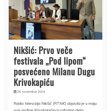
Nikšić: Prvo veče
festivala „Pod lipom“
posvećeno Milanu Dugu
Krivokapiću
26. novembar 2024.
Radio televizija Nikšić (RTNK) objavila je u maju
ove godine Krivokapićeva sabrana djela