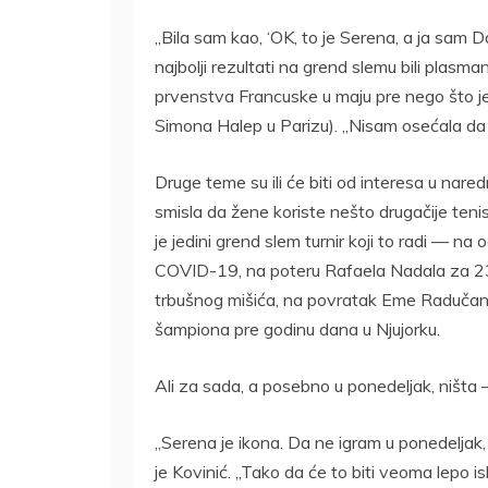
„Bila sam kao, ‘OK, to je Serena, a ja sam Da
najbolji rezultati na grend slemu bili plasm
prvenstva Francuske u maju pre nego što je
Simona Halep u Parizu). „Nisam osećala da 
Druge teme su ili će biti od interesa u nare
smisla da žene koriste nešto drugačije te
je jedini grend slem turnir koji to radi — 
COVID-19, na poteru Rafaela Nadala za 23
trbušnog mišića, na povratak Eme Radučanu
šampiona pre godinu dana u Njujorku.
Ali za sada, a posebno u ponedeljak, ništa —
„Serena je ikona. Da ne igram u ponedeljak,
je Kovinić. „Tako da će to biti veoma lepo 