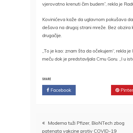
vjerovatno krenuti čim budem”, rekla je Rad
Kovinićeva kaže da uglavnom pokušava da br
dešava na drugoj strani mreže. Bez obzira k
drugačije.
„To je kao: znam šta da očekujem“, rekla je
meču dok je predstavljala Crnu Goru. „I u i
SHARE
Facebook
Twitter
Pinte
Kretanje
Moderna tuži Pfizer, BioNTech zbog
patenata vakcine protiv COVID-19