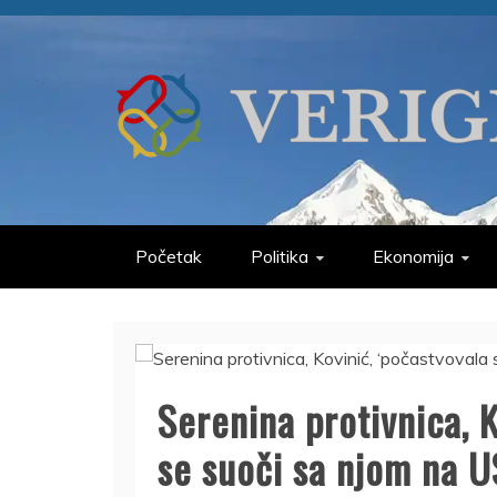
Skip
to
content
VERIGE
ODABRANO
Početak
Politika
Ekonomija
Serenina protivnica, K
se suoči sa njom na 