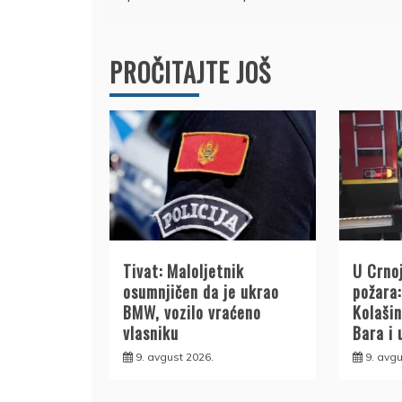
članka
PROČITAJTE JOŠ
Tivat: Maloljetnik
U Crnoj
osumnjičen da je ukrao
požara:
BMW, vozilo vraćeno
Kolašin
vlasniku
Bara i 
9. avgust 2026.
9. avgu