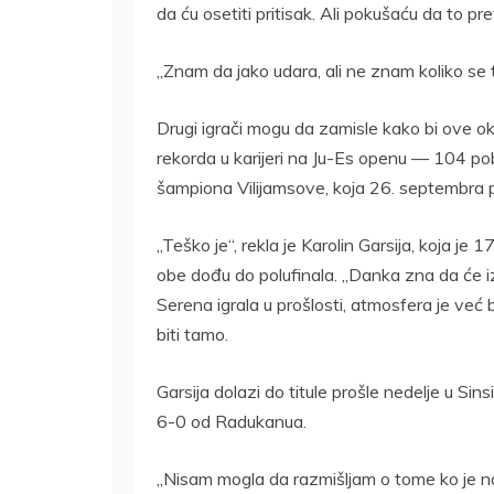
da ću osetiti pritisak. Ali pokušaću da to pr
„Znam da jako udara, ali ne znam koliko se t
Drugi igrači mogu da zamisle kako bi ove o
rekorda u karijeri na Ju-Es openu — 104 p
šampiona Vilijamsove, koja 26. septembra p
„Teško je“, rekla je Karolin Garsija, koja je
obe dođu do polufinala. „Danka zna da će i
Serena igrala u prošlosti, atmosfera je već
biti tamo.
Garsija dolazi do titule prošle nedelje u Sins
6-0 od Radukanua.
„Nisam mogla da razmišljam o tome ko je na 