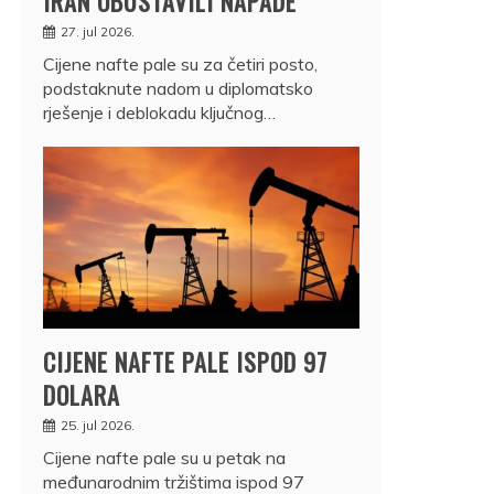
IRAN OBUSTAVILI NAPADE
27. jul 2026.
Cijene nafte pale su za četiri posto,
podstaknute nadom u diplomatsko
rješenje i deblokadu ključnog…
CIJENE NAFTE PALE ISPOD 97
DOLARA
25. jul 2026.
Cijene nafte pale su u petak na
međunarodnim tržištima ispod 97