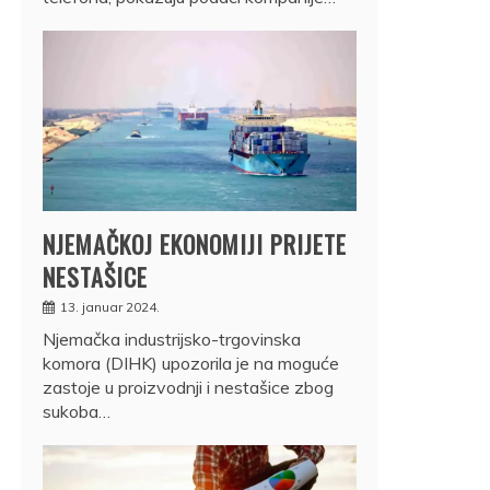
NJEMAČKOJ EKONOMIJI PRIJETE
NESTAŠICE
13. januar 2024.
Njemačka industrijsko-trgovinska
komora (DIHK) upozorila je na moguće
zastoje u proizvodnji i nestašice zbog
sukoba…