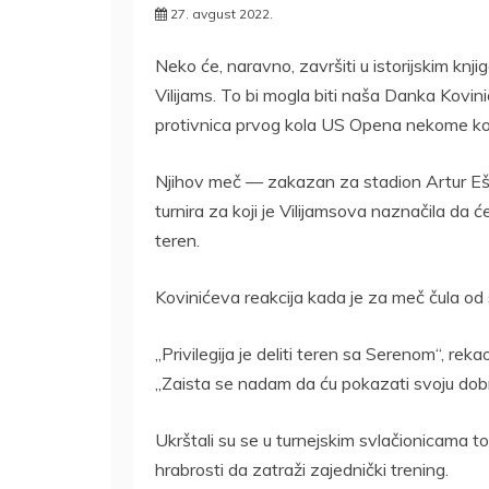
27. avgust 2022.
Neko će, naravno, završiti u istorijskim kn
Vilijams. To bi mogla biti naša Danka Kovin
protivnica prvog kola US Opena nekome koga
Njihov meč — zakazan za stadion Artur Eš 
turnira za koji je Vilijamsova naznačila da ć
teren.
Kovinićeva reakcija kada je za meč čula od 
„Privilegija je deliti teren sa Serenom“, rek
„Zaista se nadam da ću pokazati svoju dobru
Ukrštali su se u turnejskim svlačionicama to
hrabrosti da zatraži zajednički trening.