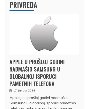
PRIVREDA
APPLE U PROŠLOJ GODINI
NADMAŠIO SAMSUNG U
GLOBALNOJ ISPORUCI
PAMETNIH TELEFONA
17. januar 2024.
Apple je u prošloj godini nadmašio
Samsung u globalnoj isporuci pametnih
telefona, pokazuju podaci kompanije…