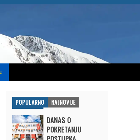
na
POPULARNO
NAJNOVIJE
DANAS O
POKRETANJU
POSTUPKA