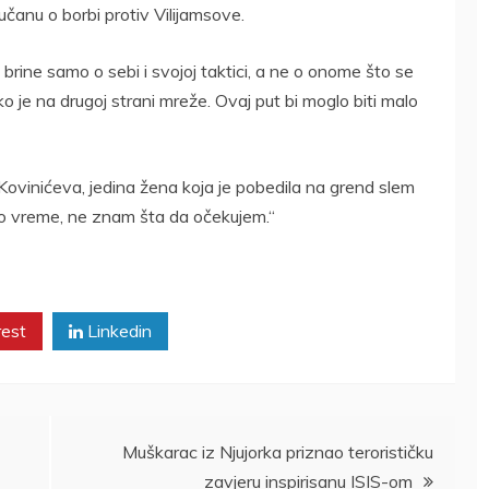
učanu o borbi protiv Vilijamsove.
ine samo o sebi i svojoj taktici, a ne o onome što se
o je na drugoj strani mreže. Ovaj put bi moglo biti malo
 Kovinićeva, jedina žena koja je pobedila na grend slem
sto vreme, ne znam šta da očekujem.“
rest
Linkedin
Muškarac iz Njujorka priznao terorističku
zavjeru inspirisanu ISIS-om