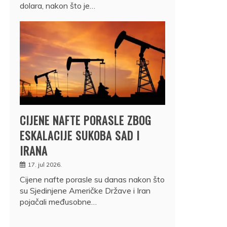
dolara, nakon što je…
CIJENE NAFTE PORASLE ZBOG
ESKALACIJE SUKOBA SAD I
IRANA
17. jul 2026.
Cijene nafte porasle su danas nakon što
su Sjedinjene Američke Države i Iran
pojačali međusobne…