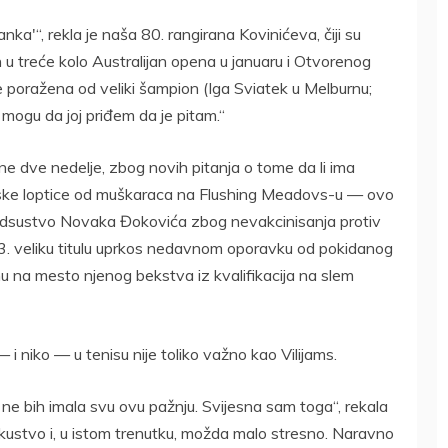
nka'“, rekla je naša 80. rangirana Kovinićeva, čiji su
an u treće kolo Australijan opena u januaru i Otvorenog
 poražena od veliki šampion (Iga Sviatek u Melburnu;
mogu da joj priđem da je pitam.“
dne dve nedelje, zbog novih pitanja o tome da li ima
niske loptice od muškaraca na Flushing Meadovs-u — ovo
na odsustvo Novaka Đokovića zbog nevakcinisanja protiv
. veliku titulu uprkos nedavnom oporavku od pokidanog
 na mesto njenog bekstva iz kvalifikacija na slem
 i niko — u tenisu nije toliko važno kao Vilijams.
 ne bih imala svu ovu pažnju. Svijesna sam toga“, rekala
iskustvo i, u istom trenutku, možda malo stresno. Naravno