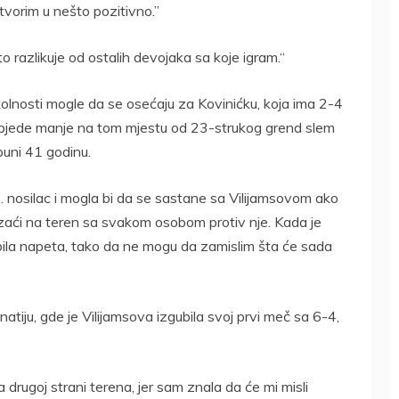
etvorim u nešto pozitivno.”
o razlikuje od ostalih devojaka sa koje igram.“
kolnosti mogle da se osećaju za Kovinićku, koja ima 2-4
objede manje na tom mjestu od 23-strukog grend slem
uni 41 godinu.
 17. nosilac i mogla bi da se sastane sa Vilijamsovom ako
zaći na teren sa svakom osobom protiv nje. Kada je
 bila napeta, tako da ne mogu da zamislim šta će sada
inatiju, gde je Vilijamsova izgubila svoj prvi meč sa 6-4,
drugoj strani terena, jer sam znala da će mi misli