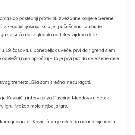
jigama kao poslednji protivnik zvezdane karijere Serene
ić, 27-godišnjakinja, koja je „počašćena“ da bude
 se seća da je gledala na televiziji kao dete.
u 19 časova. u ponedeljak uveče, prvi dan grend slem
e obeležiti njen oproštaj – to je prvi put da dvie žene dele
svog trenera: „Bila sam srećna; neću lagati.”
ao je Kovinić u intervjuu za Flushing Meadovs u petak.
 igru. Možda moja najbolja igra.”
kom godina, ali Kovinićeva je rekla da nikada nije imala