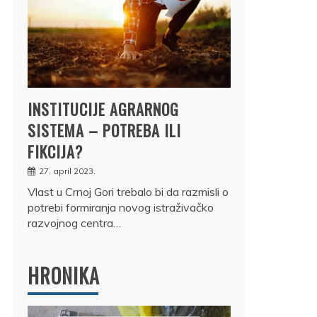
INSTITUCIJE AGRARNOG
SISTEMA – POTREBA ILI
FIKCIJA?
27. april 2023.
Vlast u Crnoj Gori trebalo bi da razmisli o
potrebi formiranja novog istraživačko
razvojnog centra…
HRONIKA
DRŽ