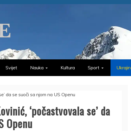
Svijet
Nauka
Kultura
Sport
Ukraji
ovinić, ‘počastvovala se’ da
US Openu