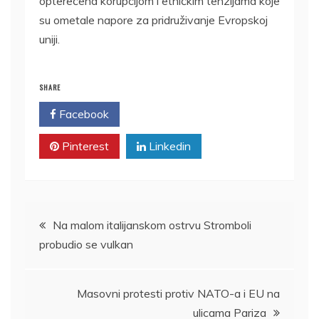
opterećena korupcijom i etničkim tenzijama koje
su ometale napore za pridruživanje Evropskoj
uniji.
SHARE
Facebook
Twitter
Pinterest
Linkedin
Kretanje
Na malom italijanskom ostrvu Stromboli
probudio se vulkan
članka
Masovni protesti protiv NATO-a i EU na
ulicama Pariza