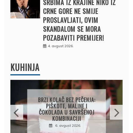
SRBIMA IZ KRAJINE NIKO IZ
CRNE GORE NE SMIJE
PROSLAVLJATI, OVIM
SKANDALOM SE MORA
POZABAVITI PREMIJER!
4. avgust 2026.
KUHINJA
PAPRIKE SA MESOM I
PIRINČEM NA KAŠIKU:
SOČAN I JEDNOSTAVAN
RUČAK IZ JEDNE ŠERPE
7. avgust 2026.