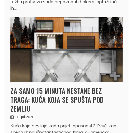
tužbu protiv za sada nepoznatih hakera, optužujući
ih…
ZA SAMO 15 MINUTA NESTANE BEZ
TRAGA: KUĆA KOJA SE SPUŠTA POD
ZEMLJU
18. jul 2026.
Kuća koja nestaje kada prijeti opasnost? Zvuči kao
scena iz naučnofantastičnog filma, ali američka