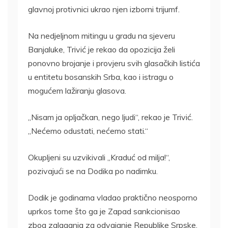
glavnoj protivnici ukrao njen izborni trijumf.
Na nedjeljnom mitingu u gradu na sjeveru
Banjaluke, Trivić je rekao da opozicija želi
ponovno brojanje i provjeru svih glasačkih listića
u entitetu bosanskih Srba, kao i istragu o
mogućem lažiranju glasova.
„Nisam ja opljačkan, nego ljudi“, rekao je Trivić.
„Nećemo odustati, nećemo stati.“
Okupljeni su uzvikivali „Kraduć od milja!“,
pozivajući se na Dodika po nadimku.
Dodik je godinama vladao praktično neosporno
uprkos tome što ga je Zapad sankcionisao
zbog zalaganja za odvajanje Republike Srpske,