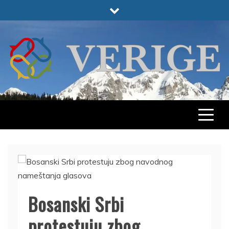
Skip
to
content
VERIGE
ODABRANO
Bosanski Srbi
protestuju zbog