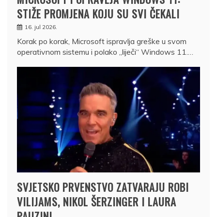
STIŽE PROMJENA KOJU SU SVI ČEKALI
16. jul 2026.
Korak po korak, Microsoft ispravlja greške u svom
operativnom sistemu i polako „liječi“ Windows 11.…
SVJETSKO PRVENSTVO ZATVARAJU ROBI
VILIJAMS, NIKOL ŠERZINGER I LAURA
PAUZINI