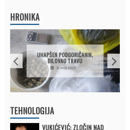
HRONIKA
DRŽAVLJANIN RUSIJE
OSUMNJIČEN DA JE
PRODAO TUĐI BMW,
DRŽAVU NAPUSTIO
BRODOM
12. februar 2025.
TEHNOLOGIJA
VUKIĆEVIĆ: ZLOČIN NAD