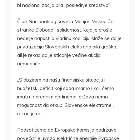
bi nacionalizacija bila „poslednje sredstvo“.
Član Nacionalnog saveta Marijan Viskupić iz
stranke Sloboda i solidarnost, koja je prošle
nedelje napustila vladinu koaliciju, slaže se da je
privatizacija Slovenskih elektrana bila greška,
ali je rekao da je sticanje većine akcija
nemoguće.
„S obzirom na našu finansijsku situaciju i
budžetski deficit koji sada imamo i koji ćemo
imati u narednim godinama, država nema
mogućnost da otkupi Slovenske elektrarne“,
rekao je on.
Podsetićemo da Evropska komisija podržava
povećanje uvoza električne energije Evropske