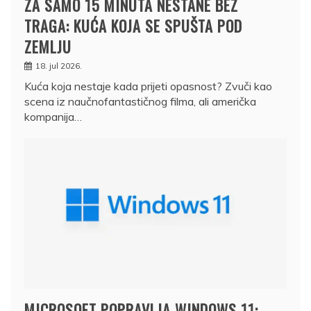
ZA SAMO 15 MINUTA NESTANE BEZ
TRAGA: KUĆA KOJA SE SPUŠTA POD
ZEMLJU
18. jul 2026.
Kuća koja nestaje kada prijeti opasnost? Zvuči kao
scena iz naučnofantastičnog filma, ali američka
kompanija…
MICROSOFT POPRAVLJA WINDOWS 11: