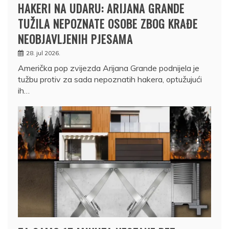
HAKERI NA UDARU: ARIJANA GRANDE
TUŽILA NEPOZNATE OSOBE ZBOG KRAĐE
NEOBJAVLJENIH PJESAMA
28. jul 2026.
Američka pop zvijezda Arijana Grande podnijela je
tužbu protiv za sada nepoznatih hakera, optužujući
ih…