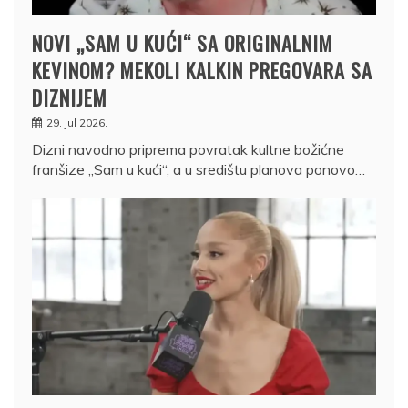
NOVI „SAM U KUĆI“ SA ORIGINALNIM
KEVINOM? MEKOLI KALKIN PREGOVARA SA
DIZNIJEM
29. jul 2026.
Dizni navodno priprema povratak kultne božićne
franšize „Sam u kući“, a u središtu planova ponovo…