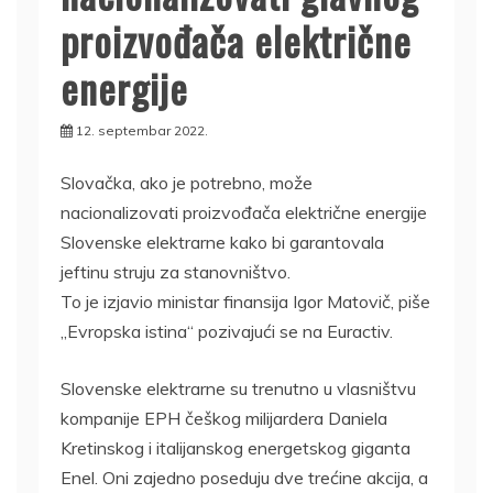
proizvođača električne
energije
12. septembar 2022.
Slovačka, ako je potrebno, može
nacionalizovati proizvođača električne energije
Slovenske elektrarne kako bi garantovala
jeftinu struju za stanovništvo.
To je izjavio ministar finansija Igor Matovič, piše
„Evropska istina“ pozivajući se na Euractiv.
Slovenske elektrarne su trenutno u vlasništvu
kompanije EPH češkog milijardera Daniela
Kretinskog i italijanskog energetskog giganta
Enel. Oni zajedno poseduju dve trećine akcija, a