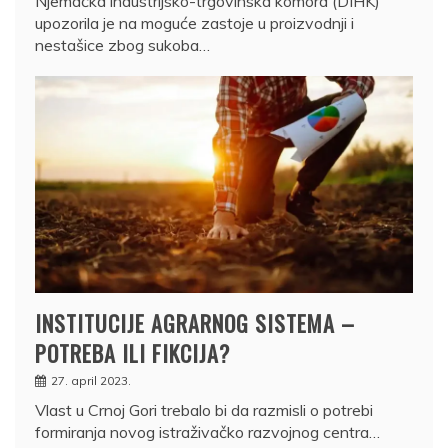
Njemačka industrijsko-trgovinska komora (DIHK)
upozorila je na moguće zastoje u proizvodnji i
nestašice zbog sukoba…
INSTITUCIJE AGRARNOG SISTEMA –
POTREBA ILI FIKCIJA?
27. april 2023.
Vlast u Crnoj Gori trebalo bi da razmisli o potrebi
formiranja novog istraživačko razvojnog centra…