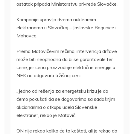
ostatak pripada Ministarstvu privrede Slovačke.
Kompanija upravlja dvema nuklearnim
elektranama u Slovačkoj – Jaslovske Bogunice i
Mohovce.
Prema Matovičevim rečima, intervencija države
može biti neophodna da bi se garantovale fer
cene, jer cena proizvodnje električne energije u
NEK ne odgovara tržišnoj ceni.
„Jedno od rešenja za energetsku krizu je da
ćemo pokušati da se dogovorimo sa sadašnjim
akcionarima o otkupu udela Slovenske
elektrane“, rekao je Matovič.
ON nije rekao koliko će to koštati, ali je rekao da