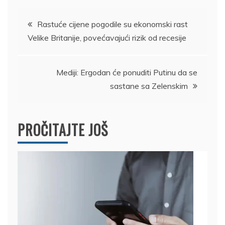
Kretanje
Rastuće cijene pogodile su ekonomski rast
Velike Britanije, povećavajući rizik od recesije
članka
Mediji: Ergodan će ponuditi Putinu da se
sastane sa Zelenskim
PROČITAJTE JOŠ