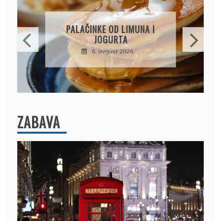
BRZI KOLAČ BEZ PEČENJA:
PIŠKOTE, MALINE I
ČOKOLADA U SAVRŠENOJ
KOMBINACIJI
6. avgust 2026.
ZABAVA