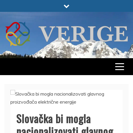
Skip
to
content
VERIGE
ODABRANO
Slovačka bi mogla
nacionalizovati glavnog