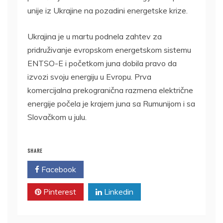
unije iz Ukrajine na pozadini energetske krize.
Ukrajina je u martu podnela zahtev za
pridruživanje evropskom energetskom sistemu
ENTSO-E i početkom juna dobila pravo da
izvozi svoju energiju u Evropu. Prva
komercijalna prekogranična razmena električne
energije počela je krajem juna sa Rumunijom i sa
Slovačkom u julu.
SHARE
Facebook
Twitter
Pinterest
Linkedin