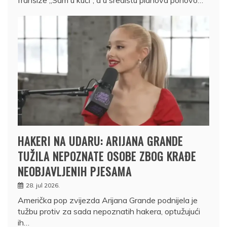
HAKERI NA UDARU: ARIJANA GRANDE
TUŽILA NEPOZNATE OSOBE ZBOG KRAĐE
NEOBJAVLJENIH PJESAMA
28. jul 2026.
Američka pop zvijezda Arijana Grande podnijela je
tužbu protiv za sada nepoznatih hakera, optužujući
ih…