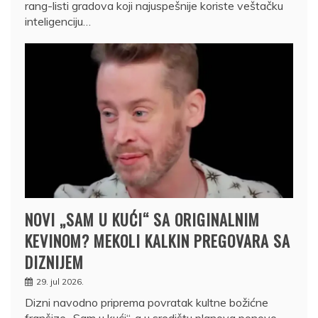
rang-listi gradova koji najuspešnije koriste veštačku
inteligenciju…
NOVI „SAM U KUĆI“ SA ORIGINALNIM
KEVINOM? MEKOLI KALKIN PREGOVARA SA
DIZNIJEM
29. jul 2026.
Dizni navodno priprema povratak kultne božićne
franšize „Sam u kući“, a u središtu planova ponovo…