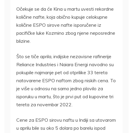
Očekuje se da će Kina u martu uvesti rekordne
količine nafte, koja obično kupuje celokupne
količine ESPO sirove nafte isporučene iz
pacifičke luke Kozmino zbog njene neposredne
blizine.
Što se tiče aprila, indijske nezavisne rafinerije
Reliance Industries i Naiara Energi navodno su
pokupile najmanje pet od otprilike 33 tereta
natovarene ESPO naftom zbog niskih cena. To
je više u odnosu na samo jedno plovilo za
isporuku u martu, što je prvi put od kupovine tri
tereta za novembar 2022.
Cene za ESPO sirovu naftu u Indiji sa utovarom
u aprilu bile su oko 5 dolara po barelu ispod