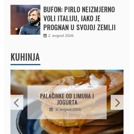
BUFON: PIRLO NEIZMJERNO
VOLI ITALIJU, IAKO JE
PROGNAN U SVOJOJ ZEMLJI
2. avgust 2026.
KUHINJA
BRZI KOLAČ BEZ PEČENJA:
PIŠKOTE, MALINE I
ČOKOLADA U SAVRŠENOJ
KOMBINACIJI
6. avgust 2026.