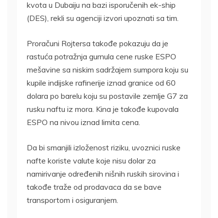
kvota u Dubaiju na bazi isporučenih ek-ship
(DES), rekli su agenciji izvori upoznati sa tim.
Proračuni Rojtersa takođe pokazuju da je
rastuća potražnja gurnula cene ruske ESPO
mešavine sa niskim sadržajem sumpora koju su
kupile indijske rafinerije iznad granice od 60
dolara po barelu koju su postavile zemlje G7 za
rusku naftu iz mora. Kina je takođe kupovala
ESPO na nivou iznad limita cena.
Da bi smanjili izloženost riziku, uvoznici ruske
nafte koriste valute koje nisu dolar za
namirivanje određenih nišnih ruskih sirovina i
takođe traže od prodavaca da se bave
transportom i osiguranjem.