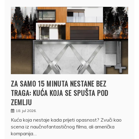
ZA SAMO 15 MINUTA NESTANE BEZ
TRAGA: KUĆA KOJA SE SPUŠTA POD
ZEMLJU
18. jul 2026.
Kuća koja nestaje kada prijeti opasnost? Zvuči kao
scena iz naučnofantastičnog filma, ali američka
kompanija…