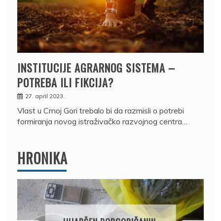
INSTITUCIJE AGRARNOG SISTEMA –
POTREBA ILI FIKCIJA?
27. april 2023.
Vlast u Crnoj Gori trebalo bi da razmisli o potrebi
formiranja novog istraživačko razvojnog centra…
HRONIKA
DRŽAVLJANIN RUSIJE
OSUMNJIČEN DA JE