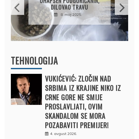
PRODAO TUĐI BMW,
DRŽAVU NAPUSTIO
BRODOM
12. februar 2025.
TEHNOLOGIJA
VUKIĆEVIĆ: ZLOČIN NAD
SRBIMA IZ KRAJINE NIKO IZ
CRNE GORE NE SMIJE
PROSLAVLJATI, OVIM
SKANDALOM SE MORA
POZABAVITI PREMIJER!
4. avgust 2026.