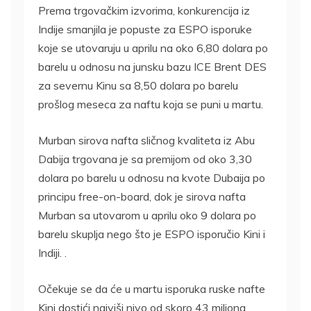
Prema trgovačkim izvorima, konkurencija iz
Indije smanjila je popuste za ESPO isporuke
koje se utovaruju u aprilu na oko 6,80 dolara po
barelu u odnosu na junsku bazu ICE Brent DES
za severnu Kinu sa 8,50 dolara po barelu
prošlog meseca za naftu koja se puni u martu.
Murban sirova nafta sličnog kvaliteta iz Abu
Dabija trgovana je sa premijom od oko 3,30
dolara po barelu u odnosu na kvote Dubaija po
principu free-on-board, dok je sirova nafta
Murban sa utovarom u aprilu oko 9 dolara po
barelu skuplja nego što je ESPO isporučio Kini i
Indiji. .
Očekuje se da će u martu isporuka ruske nafte
Kini dostići najviši nivo od skoro 43 miliona