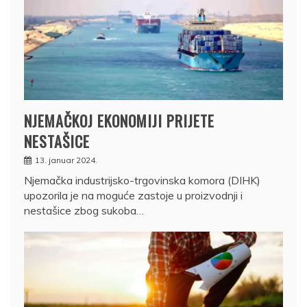
NJEMAČKOJ EKONOMIJI PRIJETE
NESTAŠICE
13. januar 2024.
Njemačka industrijsko-trgovinska komora (DIHK)
upozorila je na moguće zastoje u proizvodnji i
nestašice zbog sukoba…