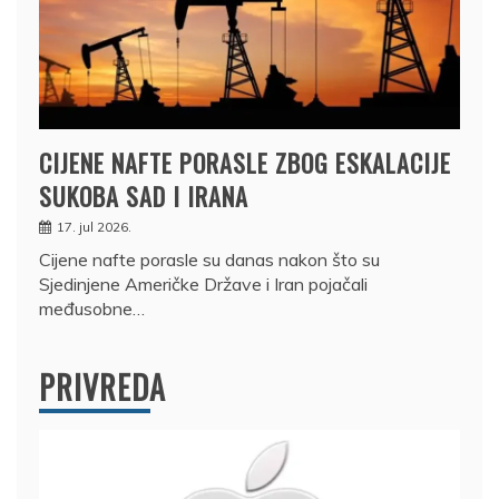
CIJENE NAFTE PORASLE ZBOG ESKALACIJE
SUKOBA SAD I IRANA
17. jul 2026.
Cijene nafte porasle su danas nakon što su
Sjedinjene Američke Države i Iran pojačali
međusobne…
PRIVREDA