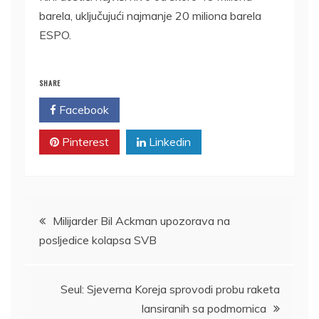
barela, uključujući najmanje 20 miliona barela
ESPO.
SHARE
Facebook
Twitter
Pinterest
Linkedin
Kretanje
Milijarder Bil Ackman upozorava na
posljedice kolapsa SVB
članka
Seul: Sjeverna Koreja sprovodi probu raketa
lansiranih sa podmornica