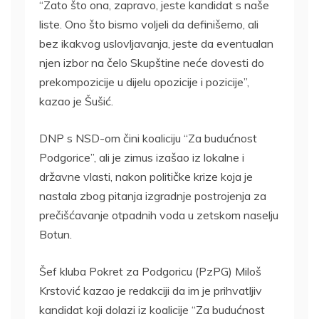
“Zato što ona, zapravo, jeste kandidat s naše
liste. Ono što bismo voljeli da definišemo, ali
bez ikakvog uslovljavanja, jeste da eventualan
njen izbor na čelo Skupštine neće dovesti do
prekompozicije u dijelu opozicije i pozicije”,
kazao je Šušić.
DNP s NSD-om čini koaliciju “Za budućnost
Podgorice”, ali je zimus izašao iz lokalne i
državne vlasti, nakon političke krize koja je
nastala zbog pitanja izgradnje postrojenja za
prečišćavanje otpadnih voda u zetskom naselju
Botun.
Šef kluba Pokret za Podgoricu (PzPG) Miloš
Krstović kazao je redakciji da im je prihvatljiv
kandidat koji dolazi iz koalicije “Za budućnost