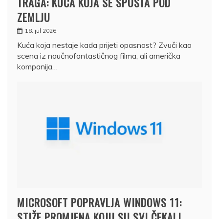
TRAGA: KUĆA KOJA SE SPUŠTA POD
ZEMLJU
18. jul 2026.
Kuća koja nestaje kada prijeti opasnost? Zvuči kao
scena iz naučnofantastičnog filma, ali američka
kompanija…
MICROSOFT POPRAVLJA WINDOWS 11:
STIŽE PROMJENA KOJU SU SVI ČEKALI