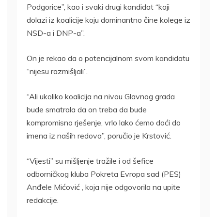
Podgorice”, kao i svaki drugi kandidat “koji
dolazi iz koalicije koju dominantno čine kolege iz
NSD-a i DNP-a”.
On je rekao da o potencijalnom svom kandidatu
“nijesu razmišljali”.
“Ali ukoliko koalicija na nivou Glavnog grada
bude smatrala da on treba da bude
kompromisno rješenje, vrlo lako ćemo doći do
imena iz naših redova”, poručio je Krstović.
“Vijesti” su mišljenje tražile i od šefice
odborničkog kluba Pokreta Evropa sad (PES)
Anđele Mićović , koja nije odgovorila na upite
redakcije.