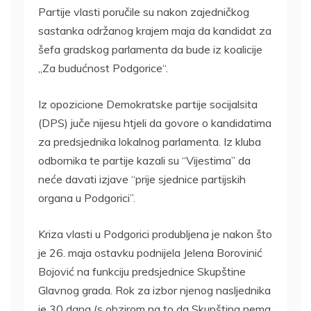
Partije vlasti poručile su nakon zajedničkog
sastanka održanog krajem maja da kandidat za
šefa gradskog parlamenta da bude iz koalicije
„Za budućnost Podgorice“.
Iz opozicione Demokratske partije socijalsita
(DPS) juče nijesu htjeli da govore o kandidatima
za predsjednika lokalnog parlamenta. Iz kluba
odbornika te partije kazali su “Vijestima” da
neće davati izjave “prije sjednice partijskih
organa u Podgorici”.
Kriza vlasti u Podgorici produbljena je nakon što
je 26. maja ostavku podnijela Jelena Borovinić
Bojović na funkciju predsjednice Skupštine
Glavnog grada. Rok za izbor njenog nasljednika
je 30 dana (s obzirom na to da Skupština nema