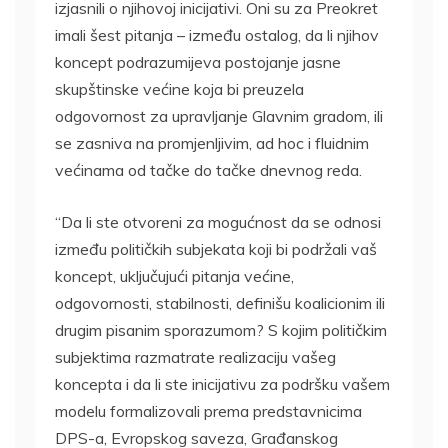
izjasnili o njihovoj inicijativi. Oni su za Preokret
imali šest pitanja – između ostalog, da li njihov
koncept podrazumijeva postojanje jasne
skupštinske većine koja bi preuzela
odgovornost za upravljanje Glavnim gradom, ili
se zasniva na promjenljivim, ad hoc i fluidnim
većinama od tačke do tačke dnevnog reda.
“Da li ste otvoreni za mogućnost da se odnosi
između političkih subjekata koji bi podržali vaš
koncept, uključujući pitanja većine,
odgovornosti, stabilnosti, definišu koalicionim ili
drugim pisanim sporazumom? S kojim političkim
subjektima razmatrate realizaciju vašeg
koncepta i da li ste inicijativu za podršku vašem
modelu formalizovali prema predstavnicima
DPS-a, Evropskog saveza, Građanskog