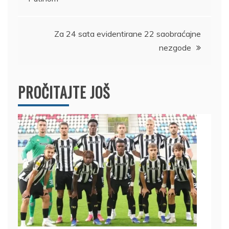
članka
Za 24 sata evidentirane 22 saobraćajne
nezgode
PROČITAJTE JOŠ