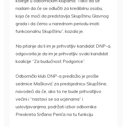
kolege u odborničkim klupama. Tako da se
nadam da će se odlučiti za kredibilnu osobu,
koja će moći da predstavlja Skupštinu Glavnog
grada i da ćemo u narednom periodu imati
funkcionalnu Skupštinu”, kazala je.
Na pitanje da li im je prihvatljiv kandidat DNP-a,
odgovorila je da im je prihvatljiv svaki kandidat
koalicije “Za budućnost Podgorice”.
Odbornički klub DNP-a predložio je prošle
sedmice Mašković za predsjednicu Skupštine,
navodeći da će, ako to ne bude prihvatljivo
većini i “nastavi se sa ucjenama” i
uslovljavanjima, podržati izbor odbornika
Preokreta Srđana Perića na tu funkciju.