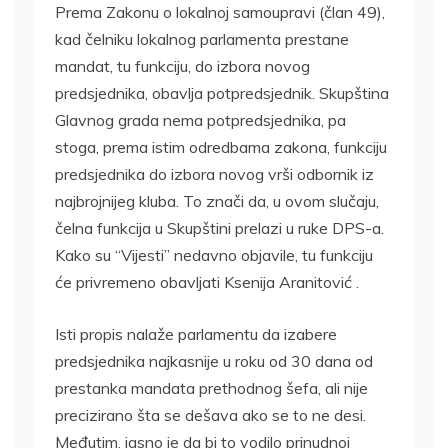
Prema Zakonu o lokalnoj samoupravi (član 49),
kad čelniku lokalnog parlamenta prestane
mandat, tu funkciju, do izbora novog
predsjednika, obavlja potpredsjednik. Skupština
Glavnog grada nema potpredsjednika, pa
stoga, prema istim odredbama zakona, funkciju
predsjednika do izbora novog vrši odbornik iz
najbrojnijeg kluba. To znači da, u ovom slučaju,
čelna funkcija u Skupštini prelazi u ruke DPS-a.
Kako su “Vijesti” nedavno objavile, tu funkciju
će privremeno obavljati Ksenija Aranitović .
Isti propis nalaže parlamentu da izabere
predsjednika najkasnije u roku od 30 dana od
prestanka mandata prethodnog šefa, ali nije
precizirano šta se dešava ako se to ne desi.
Međutim, jasno je da bi to vodilo prinudnoj