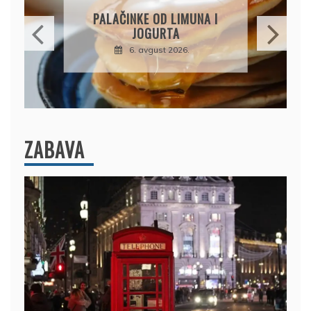
BRZI KOLAČ BEZ PEČENJA:
PIŠKOTE, MALINE I
ČOKOLADA U SAVRŠENOJ
KOMBINACIJI
6. avgust 2026.
ZABAVA