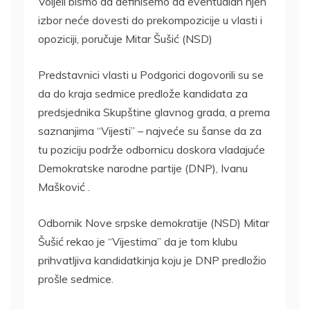
Voljeli bismo da definišemo da eventualan njen
izbor neće dovesti do prekompozicije u vlasti i
opoziciji, poručuje Mitar Šušić (NSD)
Predstavnici vlasti u Podgorici dogovorili su se
da do kraja sedmice predlože kandidata za
predsjednika Skupštine glavnog grada, a prema
saznanjima “Vijesti” – najveće su šanse da za
tu poziciju podrže odbornicu doskora vladajuće
Demokratske narodne partije (DNP), Ivanu
Mašković .
Odbornik Nove srpske demokratije (NSD) Mitar
Šušić rekao je “Vijestima” da je tom klubu
prihvatljiva kandidatkinja koju je DNP predložio
prošle sedmice.