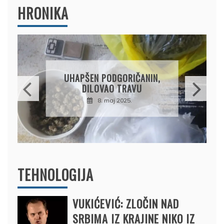
HRONIKA
DRŽAVLJANIN RUSIJE
OSUMNJIČEN DA JE
PRODAO TUĐI BMW,
DRŽAVU NAPUSTIO
BRODOM
12. februar 2025.
TEHNOLOGIJA
VUKIĆEVIĆ: ZLOČIN NAD
SRBIMA IZ KRAJINE NIKO IZ