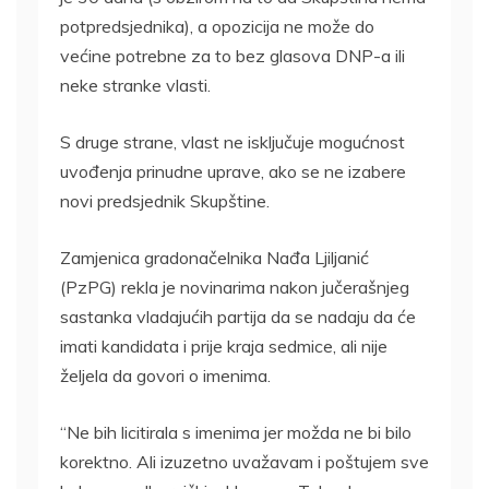
potpredsjednika), a opozicija ne može do
većine potrebne za to bez glasova DNP-a ili
neke stranke vlasti.
S druge strane, vlast ne isključuje mogućnost
uvođenja prinudne uprave, ako se ne izabere
novi predsjednik Skupštine.
Zamjenica gradonačelnika Nađa Ljiljanić
(PzPG) rekla je novinarima nakon jučerašnjeg
sastanka vladajućih partija da se nadaju da će
imati kandidata i prije kraja sedmice, ali nije
željela da govori o imenima.
“Ne bih licitirala s imenima jer možda ne bi bilo
korektno. Ali izuzetno uvažavam i poštujem sve