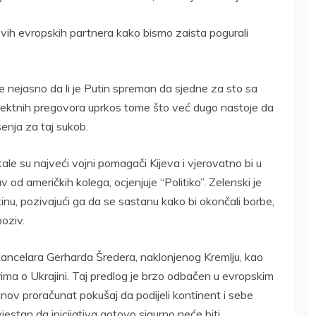
vih evropskih partnera kako bismo zaista pogurali
je nejasno da li je Putin spreman da sjedne za sto sa
iz direktnih pregovora uprkos tome što već dugo nastoje da
enja za taj sukob.
le su najveći vojni pomagači Kijeva i vjerovatno bi u
d američkih kolega, ocjenjuje “Politiko”. Zelenski je
nu, pozivajući ga da se sastanu kako bi okončali borbe,
poziv.
 kancelara Gerharda Šredera, naklonjenog Kremlju, kao
a o Ukrajini. Taj predlog je brzo odbačen u evropskim
nov proračunat pokušaj da podijeli kontinent i sebe
estan da inicijativa gotovo sigurno neće biti