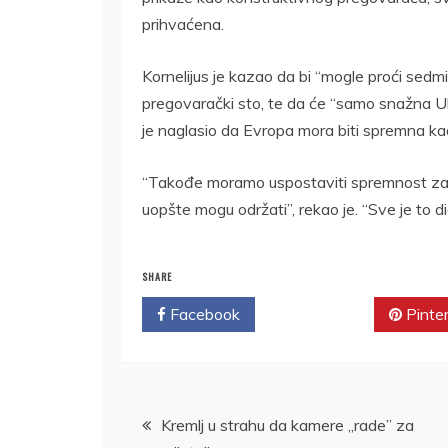
prihvaćena.
Kornelijus je kazao da bi “mogle proći sedm
pregovarački sto, te da će “samo snažna Ukra
je naglasio da Evropa mora biti spremna ka
“Takođe moramo uspostaviti spremnost za di
uopšte mogu održati”, rekao je. “Sve je to d
SHARE
Facebook
Twitter
Pinte
Kretanje
Kremlj u strahu da kamere „rade” za