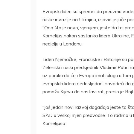
Evropski lideri su spremni da preuzmu vo
ruske invazije na Ukrajinu, izjavio je juče 
“Ono što je novo, vjerujem, jeste da taj pr
Kornelijus nakon sastanka lidera Ukrajine, 
nedjelju u Londonu.
Lideri Njemačke, Francuske i Britanije su po
Zelenski i ruski predsjednik Vladimir Putin 
uz poruku da će i Evropa imati ulogu u tom p
evropskih lidera nedosljedan, navodeći da 
pomažu Kijevu da nastavi rat, prenio je Rojt
“Još jedan novi razvoj događaja jeste to š
SAD u velikoj mjeri predvodile. To radimo u bl
Kornelijusa.