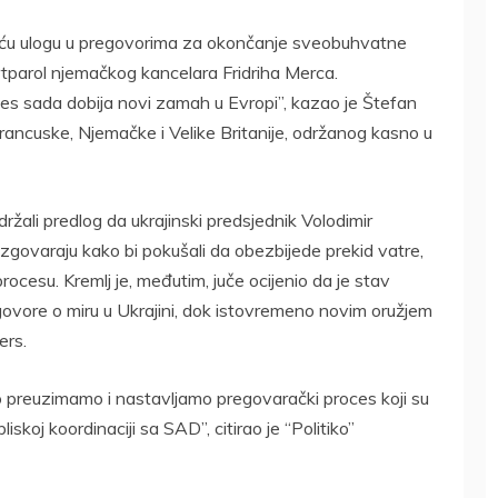
deću ulogu u pregovorima za okončanje sveobuhvatne
portparol njemačkog kancelara Fridriha Merca.
oces sada dobija novi zamah u Evropi”, kazao je Štefan
Francuske, Njemačke i Velike Britanije, održanog kasno u
držali predlog da ukrajinski predsjednik Volodimir
razgovaraju kako bi pokušali da obezbijede prekid vatre,
rocesu. Kremlj je, međutim, juče ocijenio da je stav
govore o miru u Ukrajini, dok istovremeno novim oružjem
ers.
to preuzimamo i nastavljamo pregovarački proces koji su
iskoj koordinaciji sa SAD”, citirao je “Politiko”