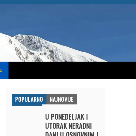
na
POPULARNO
NAJNOVIJE
U PONEDELJAK I
UTORAK NERADNI
DANI U OSNOVNIM I