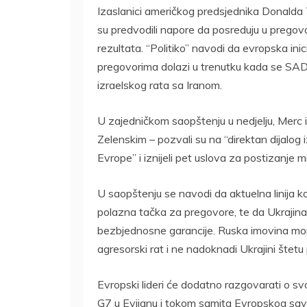
Izaslanici američkog predsjednika Donalda 
su predvodili napore da posreduju u pregovor
rezultata. “Politiko” navodi da evropska in
pregovorima dolazi u trenutku kada se SAD
izraelskog rata sa Iranom.
U zajedničkom saopštenju u nedjelju, Merc i
Zelenskim – pozvali su na “direktan dijalog
Evrope” i iznijeli pet uslova za postizanje m
U saopštenju se navodi da aktuelna linija k
polazna tačka za pregovore, te da Ukrajin
bezbjednosne garancije. Ruska imovina mo
agresorski rat i ne nadoknadi Ukrajini štet
Evropski lideri će dodatno razgovarati o 
G7 u Evijanu i tokom samita Evropskog savj