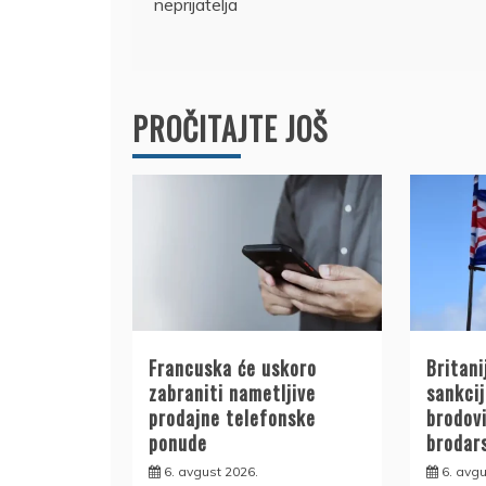
neprijatelja
članka
PROČITAJTE JOŠ
Francuska će uskoro
Britani
zabraniti nametljive
sankcij
prodajne telefonske
brodovi
ponude
brodar
6. avgust 2026.
6. avgu