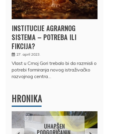
INSTITUCIJE AGRARNOG
SISTEMA – POTREBA ILI
FIKCIJA?
27. april 2023.
Vlast u Crnoj Gori trebalo bi da razmisli o
potrebi formiranja novog istraživačko
razvojnog centra…
HRONIKA
DRŽ
UHAPŠEN
OSUM
PODGORIČANIN,
JE P