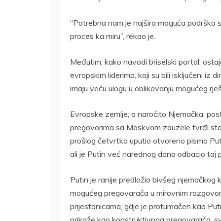
“Potrebna nam je najšira moguća podrška s
proces ka miru”, rekao je.
Međutim, kako navodi briselski portal, osta
evropskim liderima, koji su bili isključeni 
imaju veću ulogu u oblikovanju mogućeg rješ
Evropske zemlje, a naročito Njemačka, posta
pregovorima sa Moskvom zauzele tvrđi stav o
prošlog četvrtka uputio otvoreno pismo Puti
ali je Putin već narednog dana odbacio taj 
Putin je ranije predložio bivšeg njemačkog
mogućeg pregovarača u mirovnim razgovorim
prijestonicama, gdje je protumačen kao Puti
prikaže kao konstruktivnog pregovarača, svj