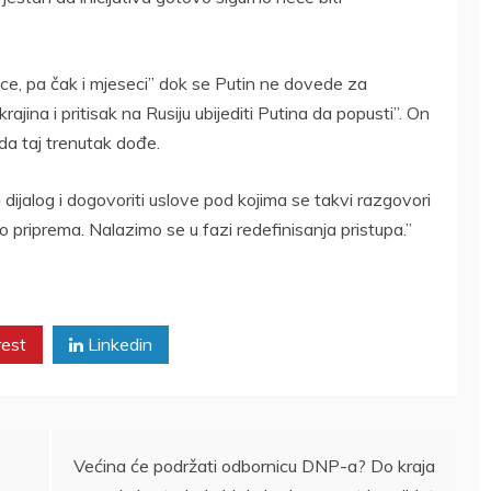
ice, pa čak i mjeseci” dok se Putin ne dovede za
jina i pritisak na Rusiju ubijediti Putina da popusti”. On
da taj trenutak dođe.
jalog i dogovoriti uslove pod kojima se takvi razgovori
io priprema. Nalazimo se u fazi redefinisanja pristupa.”
rest
Linkedin
Većina će podržati odbornicu DNP-a? Do kraja