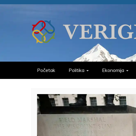
Skip
to
content
VERIGE
ODABRANO
Početak
Politika
Ekonomija