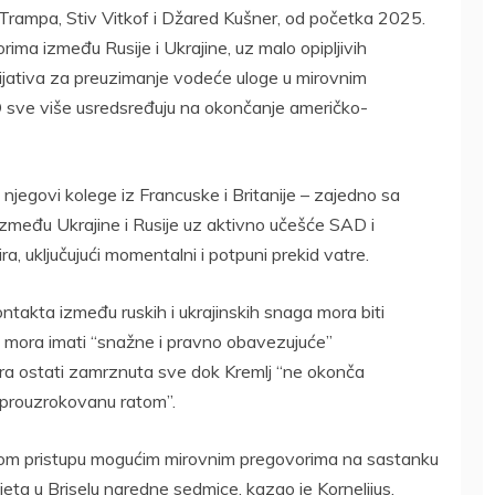
Trampa, Stiv Vitkof i Džared Kušner, od početka 2025.
ima između Rusije i Ukrajine, uz malo opipljivih
icijativa za preuzimanje vodeće uloge u mirovnim
 sve više usredsređuju na okončanje američko-
 njegovi kolege iz Francuske i Britanije – zajedno sa
 između Ukrajine i Rusije uz aktivno učešće SAD i
ira, uključujući momentalni i potpuni prekid vatre.
ontakta između ruskih i ukrajinskih snaga mora biti
a mora imati “snažne i pravno obavezujuće”
ra ostati zamrznuta sve dok Kremlj “ne okonča
u prouzrokovanu ratom”.
svom pristupu mogućim mirovnim pregovorima na sastanku
eta u Briselu naredne sedmice, kazao je Kornelijus.