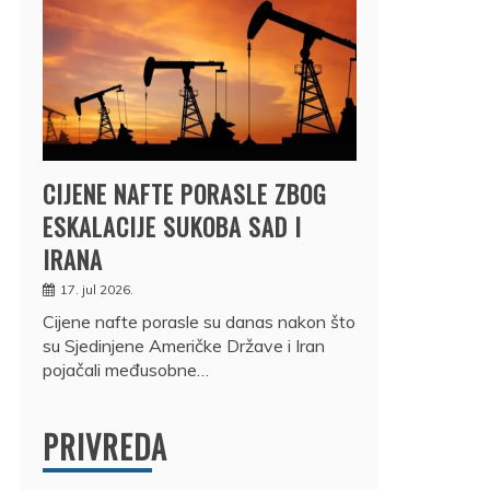
CIJENE NAFTE PORASLE ZBOG
ESKALACIJE SUKOBA SAD I
IRANA
17. jul 2026.
Cijene nafte porasle su danas nakon što
su Sjedinjene Američke Države i Iran
pojačali međusobne…
PRIVREDA