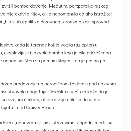
u izvršili bombardovanje. Međutim, portparolka ruskog
 nije okrivila Kijev, ali je napomenula da ako istražitelji
i „bio slučaj politike državnog terorizma koju sprovodi
oskve kada je terenac koji je vozila razlepljen u
, eksploziju je izazvala bomba koja je bila pričvršćena
a je napad smišljen sa predumišljajem i da je posao po
e držao predavanje na porodičnom festivalu pod nazivom
 prisustvovala događaju. Nekoliko izveštaja kaže da je
l sa svojom ćerkom, ali je kasnije odlučio da uzme
 Tojota Land Cruiser Prado.
dnim i „neoevroazijskim“ stavovima. Zapadni mediji su
aspekata spoljne politike predsednika Vladimira Putina.