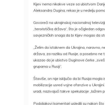
Kijev nema nikakve veze sa ubistvom Darije
Aleksandra Dugina, rekao je u nedelju pomo
Govoreći na ukrajinskoj nacionalnoj televizij
„teroristička država“, što je očigledan odgov
savjezničkih snaga da bi Kijev mogao da st
„Želim da istaknem da Ukrajina, naravno, n
država, za razliku od Rusije, a posebno ne t
ukazao da je ubistvo Duginove ćerke „svešt
grupama u Rusiji“.
Štaviše, on nije isključio da bi Rusija mogla 
mobilizacije usred vojne ofanzive u Ukrajin
uradi, nazivajući takve spekulacije „lažnim p
Podoljakovi komentari usledili su nakon što