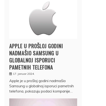
APPLE U PROŠLOJ GODINI
NADMAŠIO SAMSUNG U
GLOBALNOJ ISPORUCI
PAMETNIH TELEFONA
17. januar 2024.
Apple je u prošloj godini nadmašio
Samsung u globalnoj isporuci pametnih
telefona, pokazuju podaci kompanije…