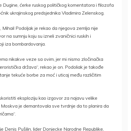
 Dugine, ćerke ruskog političkog komentatora i filozofa
ćnik ukrajinskog predsjednika Vladimira Zelenskog.
i, Mihail Podoljak je rekao da njegova zemlja nije
or na sumnju koju su izneli zvaničnici ruskih i
oji iza bombardovanja.
ema nikakve veze sa ovim, jer mi nismo zločinačka
eroristička država“, rekao je on. Podoliak je takođe
anje tekuće borbe za moć i uticaj među različitim
iskoristiti eksploziju kao izgovor za najavu velike
i. Moskva je demantovala sve tvrdnje da to planira da
ričama“.
 je Denis Pušilin, lider Donjecke Narodne Republike,