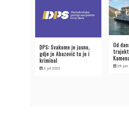
Od dana
DPS: Svakome je jasno,
trajekt
gdje je Abazović tu je i
Kamena
kriminal
29. jun
3. jul 2023.