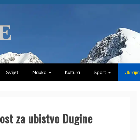
Svijet
Nauka
Kultura
Sport
Ukraji
ost za ubistvo Dugine