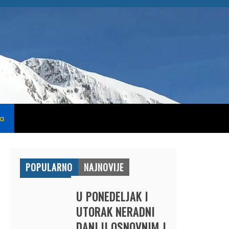
na
POPULARNO
NAJNOVIJE
U PONEDELJAK I
UTORAK NERADNI
DANI U OSNOVNIM I