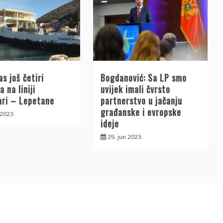
s još četiri
Bogdanović: Sa LP smo
a na liniji
uvijek imali čvrsto
ri – Lepetane
partnerstvo u jačanju
građanske i evropske
 2023.
ideje
25. jun 2023.