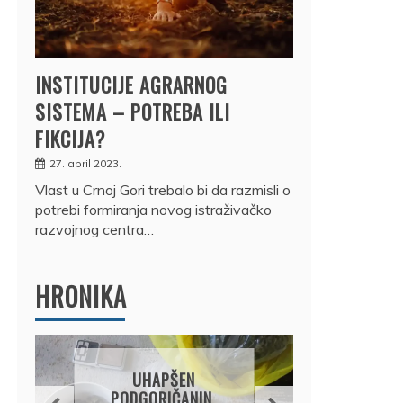
INSTITUCIJE AGRARNOG
SISTEMA – POTREBA ILI
FIKCIJA?
27. april 2023.
Vlast u Crnoj Gori trebalo bi da razmisli o
potrebi formiranja novog istraživačko
razvojnog centra…
HRONIKA
DRŽ
UHAPŠEN
OSUM
PODGORIČANIN,
JE P