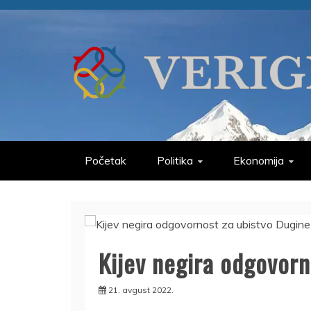
Skip
to
content
VERIGE
ODABRANO
Početak
Politika
Ekonomija
Kijev negira odgovorn
21. avgust 2022.