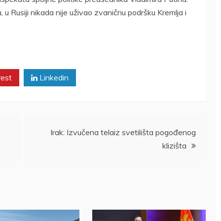
 u Rusiji nikada nije uživao zvaničnu podršku Kremlja i
rest
Linkedin
Irak: Izvučena telaiz svetilišta pogođenog
klizišta