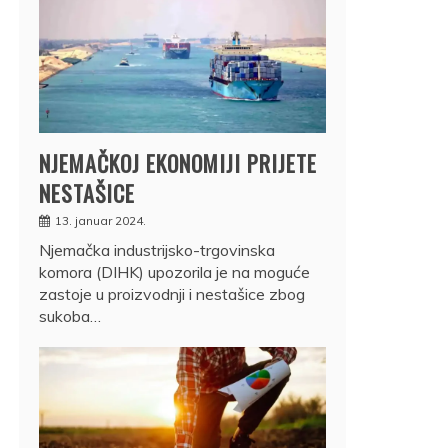
NJEMAČKOJ EKONOMIJI PRIJETE
NESTAŠICE
13. januar 2024.
Njemačka industrijsko-trgovinska
komora (DIHK) upozorila je na moguće
zastoje u proizvodnji i nestašice zbog
sukoba…