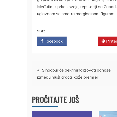
Međutim, uprkos svojoj reputaciji na Zapadu,
uglavnom se smatra marginalnom figurom.
SHARE
Facebook
Twitter
Pinte
Kretanje
Singapur će dekriminalizovati odnose
između muškaraca, kaže premijer
članka
PROČITAJTE JOŠ