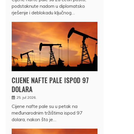
podstaknute nadom u diplomatsko
rješenje i deblokadu ključnog…
CIJENE NAFTE PALE ISPOD 97
DOLARA
25. jul 2026.
Cijene nafte pale su u petak na
međunarodnim tržištima ispod 97
dolara, nakon što je…