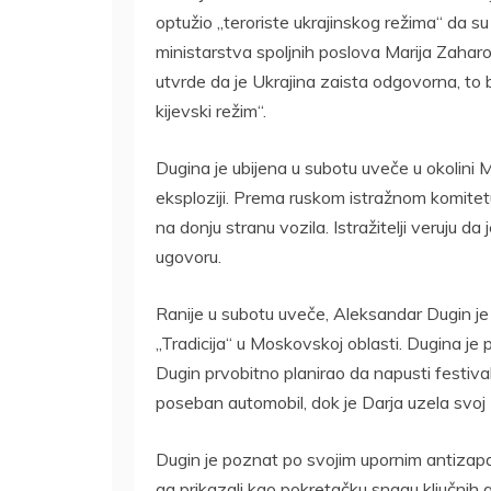
optužio „teroriste ukrajinskog režima“ da s
ministarstva spoljnih poslova Marija Zaharova
utvrde da je Ukrajina zaista odgovorna, to b
kijevski režim“.
Dugina je ubijena u subotu uveče u okolini M
eksploziji. Prema ruskom istražnom komitetu
na donju stranu vozila. Istražitelji veruju d
ugovoru.
Ranije u subotu uveče, Aleksandar Dugin j
„Tradicija“ u Moskovskoj oblasti. Dugina je
Dugin prvobitno planirao da napusti festiva
poseban automobil, dok je Darja uzela svoj
Dugin je poznat po svojim upornim antizapa
ga prikazali kao pokretačku snagu ključnih 