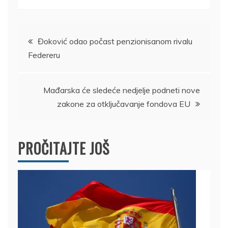
Kretanje
Đoković odao počast penzionisanom rivalu
Federeru
članka
Mađarska će sledeće nedjelje podneti nove
zakone za otključavanje fondova EU
PROČITAJTE JOŠ