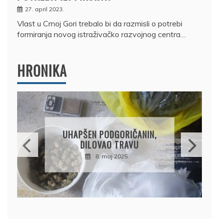
27. april 2023.
Vlast u Crnoj Gori trebalo bi da razmisli o potrebi
formiranja novog istraživačko razvojnog centra…
HRONIKA
DRŽAVLJANIN RUSIJE
OSUMNJIČEN DA JE
PRODAO TUĐI BMW,
DRŽAVU NAPUSTIO
BRODOM
12. februar 2025.