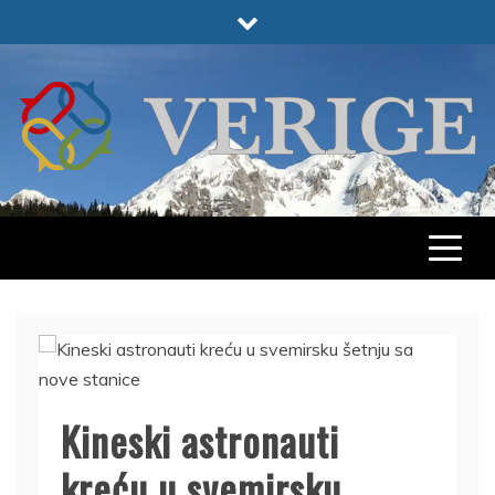
Skip
to
content
VERIGE
ODABRANO
Kineski astronauti
kreću u svemirsku