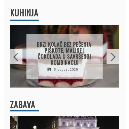
KUHINJA
PAPRIKE SA MESOM I
PIRINČEM NA KAŠIKU:
SOČAN I JEDNOSTAVAN
RUČAK IZ JEDNE ŠERPE
7. avgust 2026.
ZABAVA