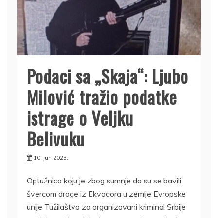
Podaci sa „Skaja“: Lju­bo
Mi­lo­vi­ć tražio podatke
istrage o Veljku
Belivuku
10. jun 2023.
Op­tu­žni­ca ko­ju je zbog sum­nje da su se ba­vi­li
šver­com dro­ge iz Ekva­do­ra u ze­mlje Evrop­ske
uni­je Tu­ži­la­štvo za or­ga­ni­zo­va­ni kri­mi­nal Srbije