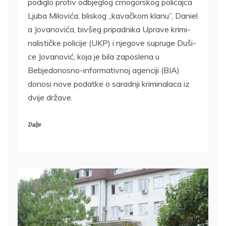
po­di­glo pro­tiv od­bje­glog cr­no­gor­skog po­li­caj­ca
Lju­ba Mi­lo­vi­ća, bli­skog „ka­vač­kom kla­nu”, Da­ni­e­l
a Jo­va­no­vi­ća, biv­šeg pri­pad­ni­ka Upra­ve kri­mi­
na­li­stič­ke po­li­ci­je (UKP) i nje­go­ve su­pru­ge Du­ši­
ce Jo­va­no­vić, ko­ja je bi­la za­po­sle­na u
Bebjedonosno-informativnoj agen­ci­ji (BIA)
donosi nove podatke o saradnji kriminalaca iz
dvije države.
Dalje