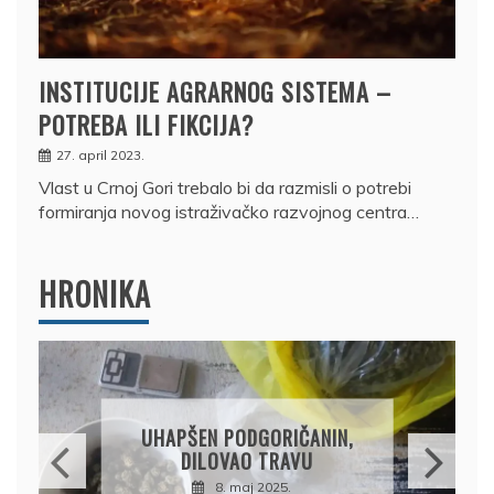
INSTITUCIJE AGRARNOG SISTEMA –
POTREBA ILI FIKCIJA?
27. april 2023.
Vlast u Crnoj Gori trebalo bi da razmisli o potrebi
formiranja novog istraživačko razvojnog centra…
HRONIKA
DRŽAVLJANIN RUSIJE
OSUMNJIČEN DA JE
PRODAO TUĐI BMW,
DRŽAVU NAPUSTIO