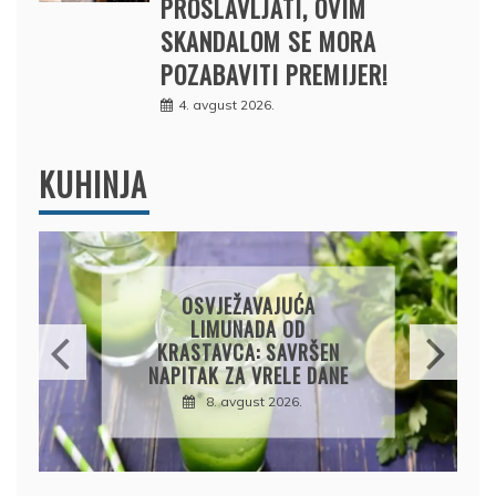
PROSLAVLJATI, OVIM
SKANDALOM SE MORA
POZABAVITI PREMIJER!
4. avgust 2026.
KUHINJA
KROMPIRUŠA IZLIVAČA:
JEDNOSTAVNA PITA BEZ
KORA, HRSKAVA I
UKUSNA
8. avgust 2026.