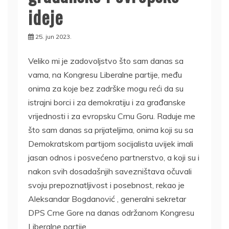
ideje
25. jun 2023.
Veliko mi je zadovoljstvo što sam danas sa
vama, na Kongresu Liberalne partije, među
onima za koje bez zadrške mogu reći da su
istrajni borci i za demokratiju i za građanske
vrijednosti i za evropsku Crnu Goru. Raduje me
što sam danas sa prijateljima, onima koji su sa
Demokratskom partijom socijalista uvijek imali
jasan odnos i posvećeno partnerstvo, a koji su i
nakon svih dosadašnjih savezništava očuvali
svoju prepoznatljivost i posebnost, rekao je
Aleksandar Bogdanović , generalni sekretar
DPS Crne Gore na danas održanom Kongresu
Liberalne partije.