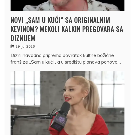
NOVI „SAM U KUĆI“ SA ORIGINALNIM
KEVINOM? MEKOLI KALKIN PREGOVARA SA
DIZNIJEM
29. jul 2026.
Dizni navodno priprema povratak kultne božićne
franšize „Sam u kući“, a u središtu planova ponovo…