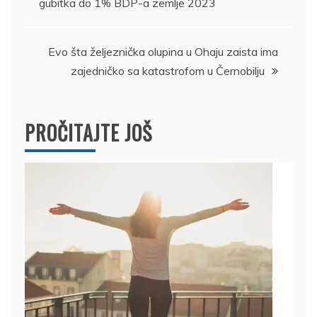
gubitka do 1% BDP-a zemlje 2023
članka
Evo šta željeznička olupina u Ohaju zaista ima
zajedničko sa katastrofom u Černobilju
PROČITAJTE JOŠ