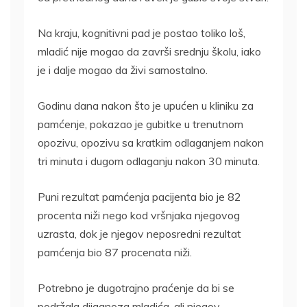
Na kraju, kognitivni pad je postao toliko loš,
mladić nije mogao da završi srednju školu, iako
je i dalje mogao da živi samostalno.
Godinu dana nakon što je upućen u kliniku za
pamćenje, pokazao je gubitke u trenutnom
opozivu, opozivu sa kratkim odlaganjem nakon
tri minuta i dugom odlaganju nakon 30 minuta.
Puni rezultat pamćenja pacijenta bio je 82
procenta niži nego kod vršnjaka njegovog
uzrasta, dok je njegov neposredni rezultat
pamćenja bio 87 procenata niži.
Potrebno je dugotrajno praćenje da bi se
podržala dijagnoza mladića, ali njegov