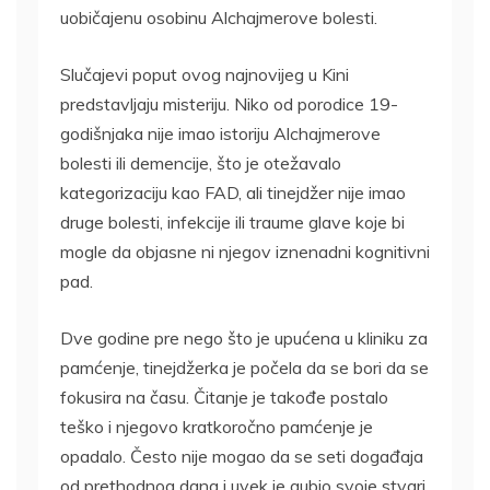
uobičajenu osobinu Alchajmerove bolesti.
Slučajevi poput ovog najnovijeg u Kini
predstavljaju misteriju. Niko od porodice 19-
godišnjaka nije imao istoriju Alchajmerove
bolesti ili demencije, što je otežavalo
kategorizaciju kao FAD, ali tinejdžer nije imao
druge bolesti, infekcije ili traume glave koje bi
mogle da objasne ni njegov iznenadni kognitivni
pad.
Dve godine pre nego što je upućena u kliniku za
pamćenje, tinejdžerka je počela da se bori da se
fokusira na času. Čitanje je takođe postalo
teško i njegovo kratkoročno pamćenje je
opadalo. Često nije mogao da se seti događaja
od prethodnog dana i uvek je gubio svoje stvari.