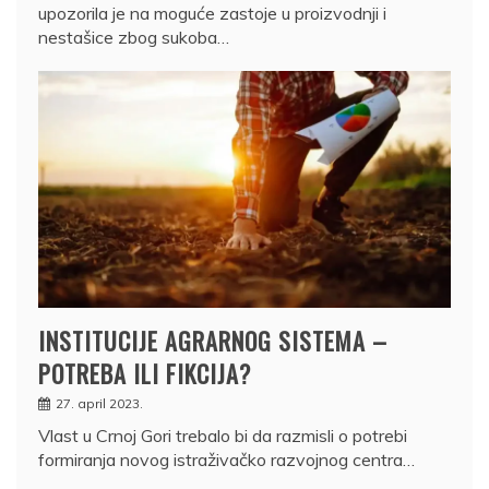
upozorila je na moguće zastoje u proizvodnji i
nestašice zbog sukoba…
INSTITUCIJE AGRARNOG SISTEMA –
POTREBA ILI FIKCIJA?
27. april 2023.
Vlast u Crnoj Gori trebalo bi da razmisli o potrebi
formiranja novog istraživačko razvojnog centra…