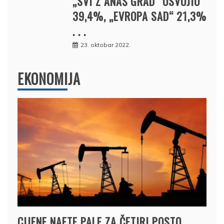
„SVI Z ANAŠ GRAD“ OSVOJIO
39,4%, „EVROPA SAD“ 21,3%
. . .
23. oktobar 2022.
EKONOMIJA
CIJENE NAFTE PALE ZA ČETIRI POSTO