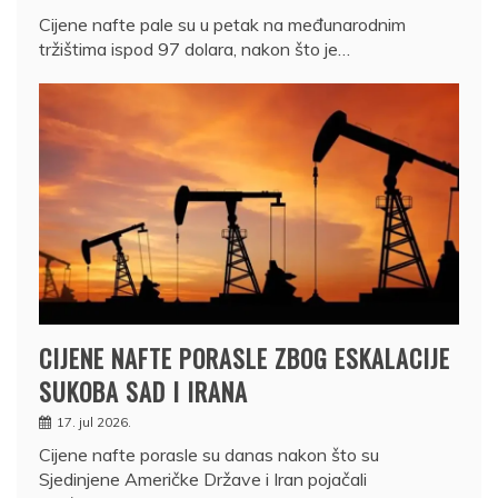
Cijene nafte pale su u petak na međunarodnim
tržištima ispod 97 dolara, nakon što je…
CIJENE NAFTE PORASLE ZBOG ESKALACIJE
SUKOBA SAD I IRANA
17. jul 2026.
Cijene nafte porasle su danas nakon što su
Sjedinjene Američke Države i Iran pojačali