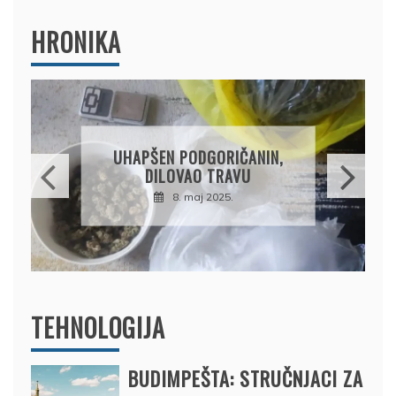
HRONIKA
DRŽAVLJANIN RUSIJE
OSUMNJIČEN DA JE
PRODAO TUĐI BMW,
DRŽAVU NAPUSTIO
BRODOM
12. februar 2025.
TEHNOLOGIJA
BUDIMPEŠTA: STRUČNJACI ZA