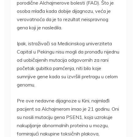
porodične Alchajmerove bolesti (FAD). Što je
osoba mlađa kada dobije dijagnozu, veća je
verovatnoća da je to rezultat neispravnog
gena koji je nasledila.
Ipak, istraživači sa Medicinskog univerziteta
Capital u Pekingu nisu mogli da pronađu nijednu
od uobičajenih mutacija odgovornih za rani
početak gubitka pamćenja, niti bilo koje
sumnjive gene kada su izvršili pretragu u celom
genomu.
Pre ove nedavne dijagnoze u Kini, najmlađi
pacijent sa Alchajmerom imao je 21 godinu. Oni
su nosili mutaciju gena PSEN1, koja uzrokuje
nakupljanje abnormalnih proteina u mozgu,
formirajući nakupine toksičnih plakova,