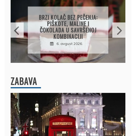
PAPRIKE SA MESOM I
PIRINČEM NA KAŠIKU:
SOČAN I JEDNOSTAVAN
RUČAK IZ JEDNE ŠERPE
7. avgust 2026.
ZABAVA