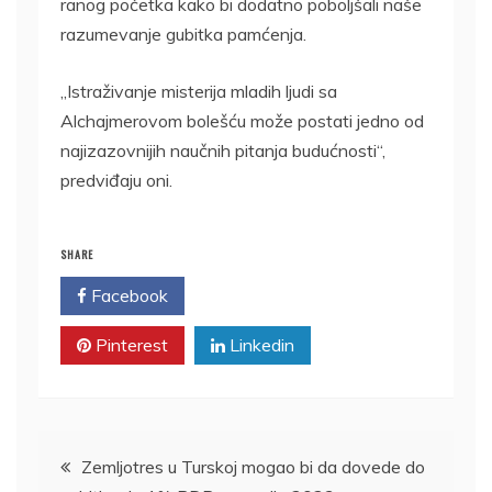
ranog početka kako bi dodatno poboljšali naše
razumevanje gubitka pamćenja.
„Istraživanje misterija mladih ljudi sa
Alchajmerovom bolešću može postati jedno od
najizazovnijih naučnih pitanja budućnosti“,
predviđaju oni.
SHARE
Facebook
Twitter
Pinterest
Linkedin
Kretanje
Zemljotres u Turskoj mogao bi da dovede do