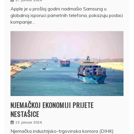
Apple je u prošloj godini nadmašio Samsung u
globalnoj isporuci pametnih telefona, pokazuju podaci
kompanije…
NJEMAČKOJ EKONOMIJI PRIJETE
NESTAŠICE
13. januar 2024.
Njemačka industrijsko-trgovinska komora (DIHK)