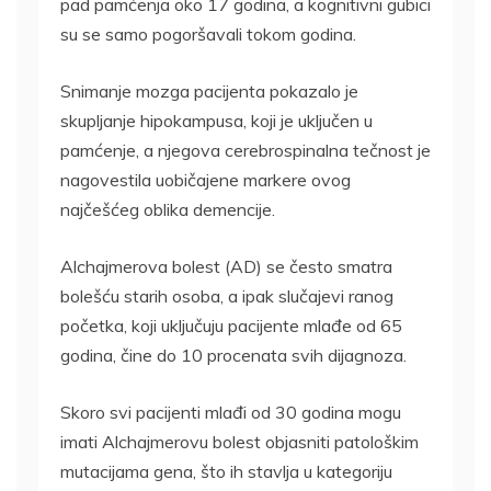
pad pamćenja oko 17 godina, a kognitivni gubici
su se samo pogoršavali tokom godina.
Snimanje mozga pacijenta pokazalo je
skupljanje hipokampusa, koji je uključen u
pamćenje, a njegova cerebrospinalna tečnost je
nagovestila uobičajene markere ovog
najčešćeg oblika demencije.
Alchajmerova bolest (AD) se često smatra
bolešću starih osoba, a ipak slučajevi ranog
početka, koji uključuju pacijente mlađe od 65
godina, čine do 10 procenata svih dijagnoza.
Skoro svi pacijenti mlađi od 30 godina mogu
imati Alchajmerovu bolest objasniti patološkim
mutacijama gena, što ih stavlja u kategoriju