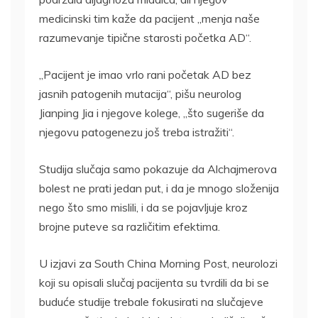
medicinski tim kaže da pacijent „menja naše
razumevanje tipične starosti početka AD“.
„Pacijent je imao vrlo rani početak AD bez
jasnih patogenih mutacija“, pišu neurolog
Jianping Jia i njegove kolege, „što sugeriše da
njegovu patogenezu još treba istražiti“.
Studija slučaja samo pokazuje da Alchajmerova
bolest ne prati jedan put, i da je mnogo složenija
nego što smo mislili, i da se pojavljuje kroz
brojne puteve sa različitim efektima.
U izjavi za South China Morning Post, neurolozi
koji su opisali slučaj pacijenta su tvrdili da bi se
buduće studije trebale fokusirati na slučajeve