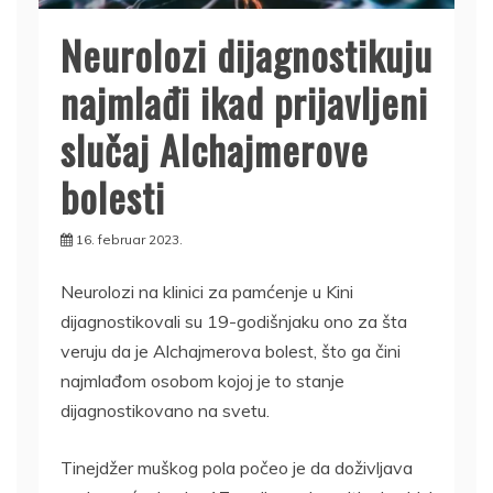
Neurolozi dijagnostikuju
najmlađi ikad prijavljeni
slučaj Alchajmerove
bolesti
16. februar 2023.
Neurolozi na klinici za pamćenje u Kini
dijagnostikovali su 19-godišnjaku ono za šta
veruju da je Alchajmerova bolest, što ga čini
najmlađom osobom kojoj je to stanje
dijagnostikovano na svetu.
Tinejdžer muškog pola počeo je da doživljava