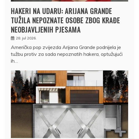
HAKERI NA UDARU: ARIJANA GRANDE
TUŽILA NEPOZNATE OSOBE ZBOG KRAĐE
NEOBJAVLJENIH PJESAMA
28. jul 2026.
Američka pop zvijezda Arijana Grande podnijela je
tužbu protiv za sada nepoznatih hakera, optužujući
ih…