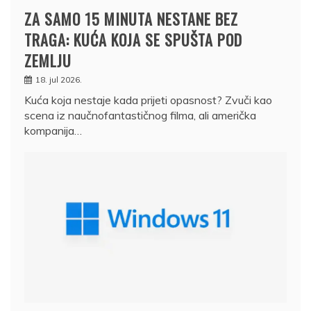
ZA SAMO 15 MINUTA NESTANE BEZ
TRAGA: KUĆA KOJA SE SPUŠTA POD
ZEMLJU
18. jul 2026.
Kuća koja nestaje kada prijeti opasnost? Zvuči kao
scena iz naučnofantastičnog filma, ali američka
kompanija…