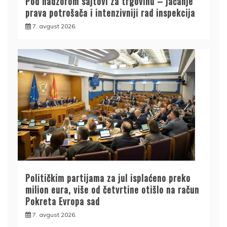
Pod nadzorom sajtovi za trgovinu – jačanje
prava potrošača i intenzivniji rad inspekcija
7. avgust 2026.
Političkim partijama za jul isplaćeno preko
milion eura, više od četvrtine otišlo na račun
Pokreta Evropa sad
7. avgust 2026.