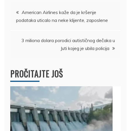
Kretanje
American Airlines kaže da je kršenje
podataka uticalo na neke klijente, zaposlene
članka
3 miliona dolara porodici autističnog dečaka u
Juti kojeg je ubila policija
PROČITAJTE JOŠ