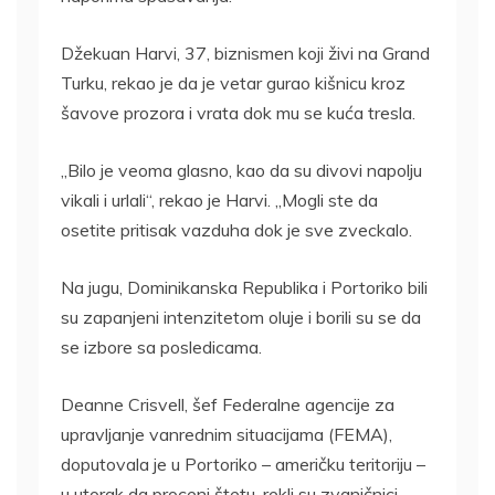
Džekuan Harvi, 37, biznismen koji živi na Grand
Turku, rekao je da je vetar gurao kišnicu kroz
šavove prozora i vrata dok mu se kuća tresla.
„Bilo je veoma glasno, kao da su divovi napolju
vikali i urlali“, rekao je Harvi. „Mogli ste da
osetite pritisak vazduha dok je sve zveckalo.
Na jugu, Dominikanska Republika i Portoriko bili
su zapanjeni intenzitetom oluje i borili su se da
se izbore sa posledicama.
Deanne Crisvell, šef Federalne agencije za
upravljanje vanrednim situacijama (FEMA),
doputovala je u Portoriko – američku teritoriju –
u utorak da proceni štetu, rekli su zvaničnici