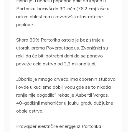
Fiona je u nedelju popodne pala na kopno u
Portoriku, bacivši do 30 inča (76,2 cm) kiše u
nekim oblastima i izazvavši katastrofalne
poplave.
Skoro 80% Portorika ostalo je bez struje u
utorak, prema Poveroutage.us. Zvaničnici su
rekli da će biti potrebni dani da se ponovo
poveže celo ostrvo od 3,3 miliona ljudi.
„Oborilo je mnogo drveća, ima oborenih stubova
i ovde u kući smo dobili vodu gde se to nikada
ranije nije dogodilo“, rekao je Asbertli Vargas,
40-godišnji mehaničar u Jauku, gradu duž južne
obale ostrva.
Provajder električne energije iz Portorika