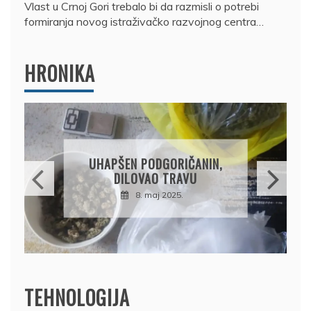
Vlast u Crnoj Gori trebalo bi da razmisli o potrebi
formiranja novog istraživačko razvojnog centra…
HRONIKA
DRŽAVLJANIN RUSIJE
OSUMNJIČEN DA JE
PRODAO TUĐI BMW,
DRŽAVU NAPUSTIO
BRODOM
12. februar 2025.
TEHNOLOGIJA