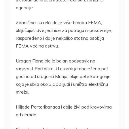
agencije.
Zvaničnici su rekli da je više timova FEMA,
uključujući dve jedinice za potragu i spasavanje,
raspoređeno i da je nekoliko stotina osoblja
FEMA već na ostrvu.
Uragan Fiona bio je bolan podsetnik na
ranjivost Portorika. U utorak je obeležena pet
godina od uragana Marija, oluje pete kategorije
koja je ubila oko 3.000 ljudi i uništila električnu
mrežu.
Hiljade Portorikanaca i dalje živi pod krovovima
od cerade.