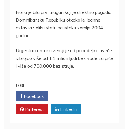
Fiona je bila prvi uragan koji je direktno pogodio
Dominikansku Republiku otkako je Jeanne
ostavila veliku štetu na istoku zemlje 2004.
godine.
Urgentni centar u zemlji je od ponedeljka uveče
izbrojao više od 1,1 milion ljudi bez vode za piće
i više od 700.000 bez struje.
SHARE
Facebook
Twitter
Pinterest
Linkedin