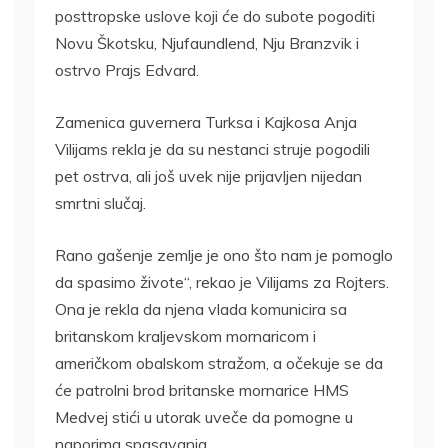
posttropske uslove koji će do subote pogoditi
Novu Škotsku, Njufaundlend, Nju Branzvik i
ostrvo Prajs Edvard.
Zamenica guvernera Turksa i Kajkosa Anja
Vilijams rekla je da su nestanci struje pogodili
pet ostrva, ali još uvek nije prijavljen nijedan
smrtni slučaj.
Rano gašenje zemlje je ono što nam je pomoglo
da spasimo živote“, rekao je Vilijams za Rojters.
Ona je rekla da njena vlada komunicira sa
britanskom kraljevskom mornaricom i
američkom obalskom stražom, a očekuje se da
će patrolni brod britanske mornarice HMS
Medvej stići u utorak uveče da pomogne u
naporima spasavanja.