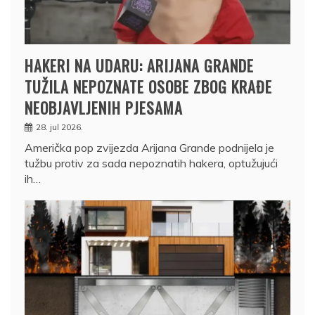
HAKERI NA UDARU: ARIJANA GRANDE
TUŽILA NEPOZNATE OSOBE ZBOG KRAĐE
NEOBJAVLJENIH PJESAMA
28. jul 2026.
Američka pop zvijezda Arijana Grande podnijela je
tužbu protiv za sada nepoznatih hakera, optužujući
ih…