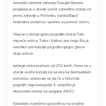
Američki ministar zdravlja Ksavijer Besera
proglasio je u utorak uveče vanredno stanje za
javno zdravlje u Portoriku, oslobađajući
federalna sredstva i opremu za pomoć ostrvu.
Oluja je u utorak ujutru pogodila Grand Turk,
najveće ostrvo Turks i Kaikos, pre nego što je
nekoliko sati kasnije pogodila njegov glavni
skup ostrva.
Jačanje vetra brzinom od 201 km/h, Fiona se u
utorak uveče kretala ka severu ka Bermudskim
ostrvima i očekivalo se da će u četvrtak
pogoditi oluju kategorije 4, saopštio je
Nacionalni centar za uragane (NHC).
Kanadski zvaničnici upozorili su na snažne