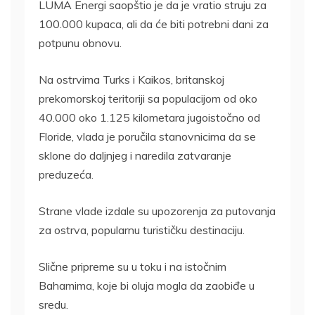
LUMA Energi saopštio je da je vratio struju za
100.000 kupaca, ali da će biti potrebni dani za
potpunu obnovu.
Na ostrvima Turks i Kaikos, britanskoj
prekomorskoj teritoriji sa populacijom od oko
40.000 oko 1.125 kilometara jugoistočno od
Floride, vlada je poručila stanovnicima da se
sklone do daljnjeg i naredila zatvaranje
preduzeća.
Strane vlade izdale su upozorenja za putovanja
za ostrva, popularnu turističku destinaciju.
Slične pripreme su u toku i na istočnim
Bahamima, koje bi oluja mogla da zaobiđe u
sredu.