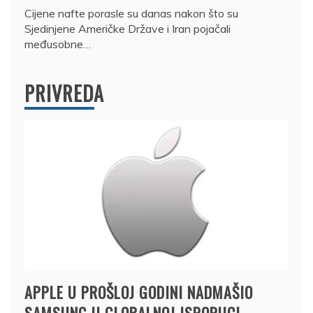
Cijene nafte porasle su danas nakon što su
Sjedinjene Američke Države i Iran pojačali
međusobne…
PRIVREDA
APPLE U PROŠLOJ GODINI NADMAŠIO