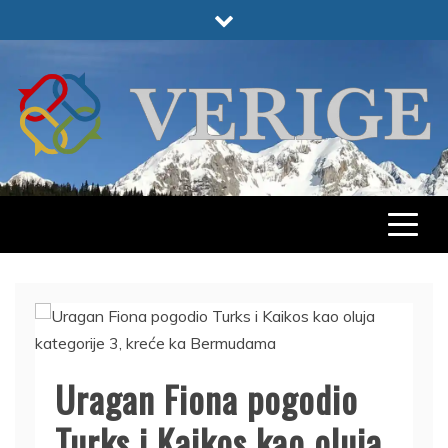
Skip
to
content
VERIGE
ODABRANO
Uragan Fiona pogodio
Turks i Kaikos kao oluja