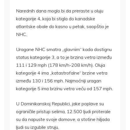
Narednih dana moglo bi da preraste u oluju
kategorije 4, koja bi stigla do kanadske
atlantske obale do kasno u petak, saopštio je
NHC.
Uragane NHC smatra „glavnim“ kada dostignu
status kategorije 3, a to je brzina vetra između
111 i 129 mph (178 km/h-208 km/h). Oluja
kategorije 4 ima „katastrofalne“ brzine vetra
između 130 i 156 mph. Najmoćniji uragan
kategorije 5 ima brzinu vetra veću od 157 mph.
U Dominikanskoj Republici, jake poplave su
ograničile pristup selima, 12.500 ljudi proterale
su da napuste svoje domove, a stotine hiljada
ljudi su izgubile struju.