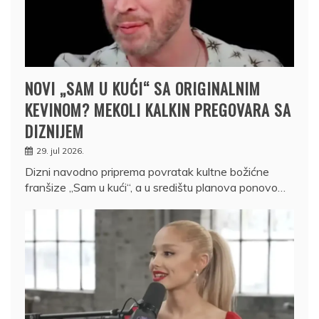
NOVI „SAM U KUĆI“ SA ORIGINALNIM
KEVINOM? MEKOLI KALKIN PREGOVARA SA
DIZNIJEM
29. jul 2026.
Dizni navodno priprema povratak kultne božićne
franšize „Sam u kući“, a u središtu planova ponovo…