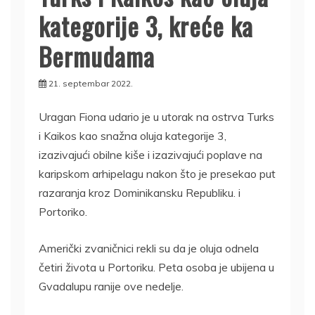
kategorije 3, kreće ka
Bermudama
21. septembar 2022.
Uragan Fiona udario je u utorak na ostrva Turks
i Kaikos kao snažna oluja kategorije 3,
izazivajući obilne kiše i izazivajući poplave na
karipskom arhipelagu nakon što je presekao put
razaranja kroz Dominikansku Republiku. i
Portoriko.
Američki zvaničnici rekli su da je oluja odnela
četiri života u Portoriku. Peta osoba je ubijena u
Gvadalupu ranije ove nedelje.