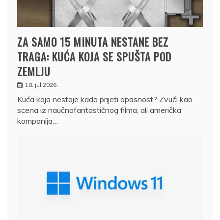
ZA SAMO 15 MINUTA NESTANE BEZ
TRAGA: KUĆA KOJA SE SPUŠTA POD
ZEMLJU
18. jul 2026.
Kuća koja nestaje kada prijeti opasnost? Zvuči kao
scena iz naučnofantastičnog filma, ali američka
kompanija…