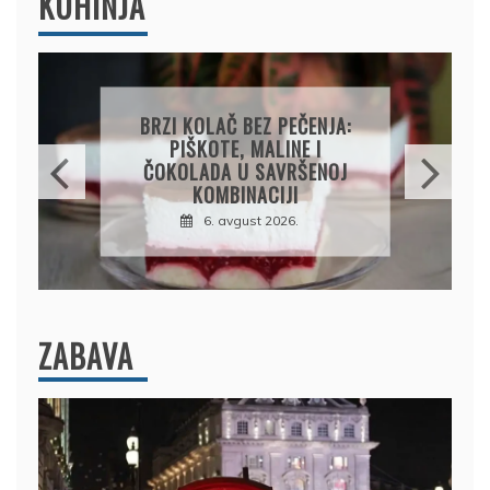
KUHINJA
PAPRIKE SA MESOM I
PIRINČEM NA KAŠIKU:
SOČAN I JEDNOSTAVAN
RUČAK IZ JEDNE ŠERPE
7. avgust 2026.
ZABAVA