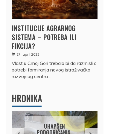
INSTITUCIJE AGRARNOG
SISTEMA – POTREBA ILI
FIKCIJA?
27. april 2023.
Vlast u Crnoj Gori trebalo bi da razmisli o
potrebi formiranja novog istraživačko
razvojnog centra…
HRONIKA
DRŽ
UHAPŠEN
OSUM
PODGORIČANIN,
JE P