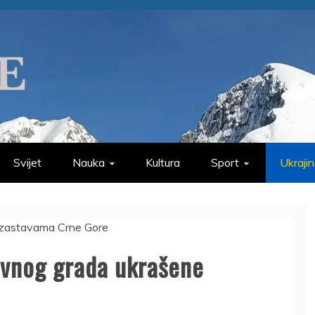
Svijet
Nauka
Kultura
Sport
Ukraji
avnog grada ukrašene