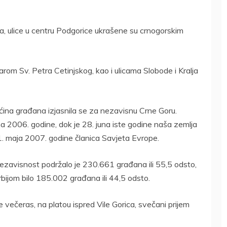
, ulice u centru Podgorice ukrašene su crnogorskim
arom Sv. Petra Cetinjskog, kao i ulicama Slobode i Kralja
ina građana izjasnila se za nezavisnu Crne Goru.
a 2006. godine, dok je 28. juna iste godine naša zemlja
11. maja 2007. godine članica Savjeta Evrope.
ezavisnost podržalo je 230.661 građana ili 55,5 odsto,
bijom bilo 185.002 građana ili 44,5 odsto.
 večeras, na platou ispred Vile Gorica, svečani prijem