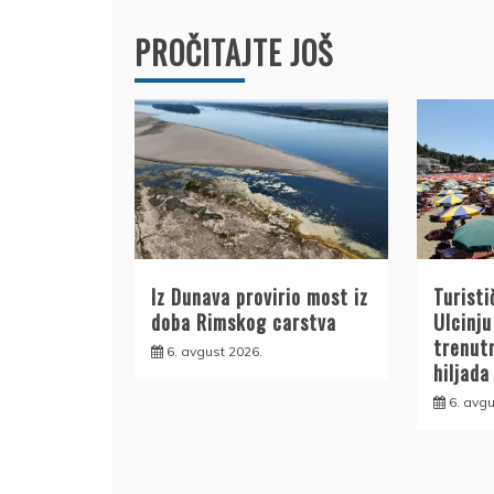
PROČITAJTE JOŠ
Iz Dunava provirio most iz
Turisti
doba Rimskog carstva
Ulcinju
trenut
6. avgust 2026.
hiljada
6. avgu