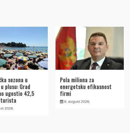
čka sezona u
Pola miliona za
 u plusu: Grad
energetsku efikasnost
no ugostio 42,5
firmi
 turista
6. avgust 2026.
st 2026.