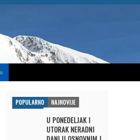
na
POPULARNO
NAJNOVIJE
U PONEDELJAK I
UTORAK NERADNI
DANI U OSNOVNIM I