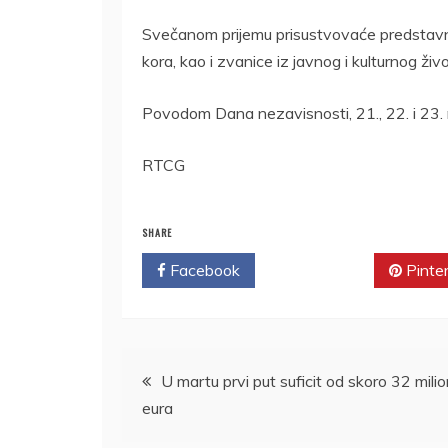
Svečanom prijemu prisustvovaće predstavni
kora, kao i zvanice iz javnog i kulturnog ži
Povodom Dana nezavisnosti, 21., 22. i 23. m
RTCG
SHARE
Facebook
Twitter
Pinte
Kretanje
U martu prvi put suficit od skoro 32 mili
eura
članka