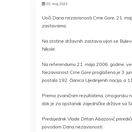
20. maj 2022.
Uoči Dana nezavisnosti Crne Gore, 21. maja
zastavama.
Na stotine državnih zastava vijori se Bulev
Nikole.
Na referendumu 21. maja 2006. godine, već
Nezavisnost Crne Gore proglašena je 3. jun
postala 192. članica Ujedinjenih nacija, a 
Prema zvaničnim rezultatima, crnogorsku n
dok je za opstanak zajedničke države sa Sr
Predsjednik Vlade Dritan Abazović prirediće
povodom Dana nezavisnosti.