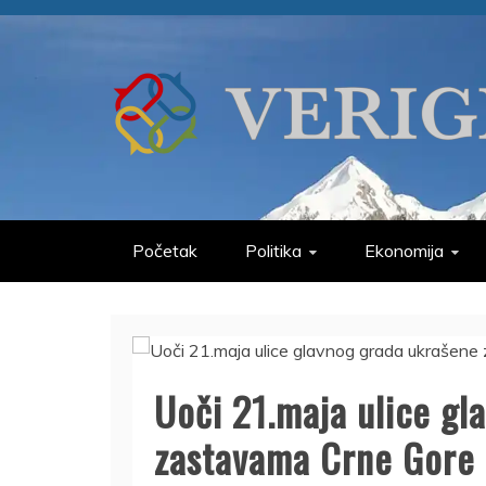
Skip
to
content
VERIGE
ODABRANO
Početak
Politika
Ekonomija
Uoči 21.maja ulice gl
zastavama Crne Gore