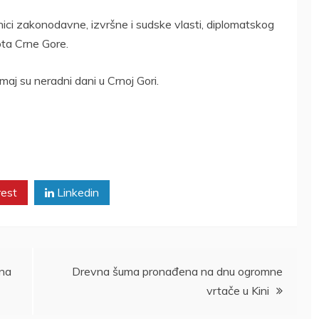
ci zakonodavne, izvršne i sudske vlasti, diplomatskog
vota Crne Gore.
aj su neradni dani u Crnoj Gori.
rest
Linkedin
ona
Drevna šuma pronađena na dnu ogromne
vrtače u Kini