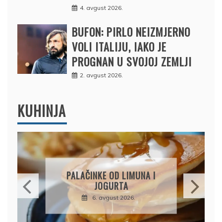
4. avgust 2026.
BUFON: PIRLO NEIZMJERNO
VOLI ITALIJU, IAKO JE
PROGNAN U SVOJOJ ZEMLJI
2. avgust 2026.
KUHINJA
BRZI KOLAČ BEZ PEČENJA:
PIŠKOTE, MALINE I
ČOKOLADA U SAVRŠENOJ
KOMBINACIJI
6. avgust 2026.