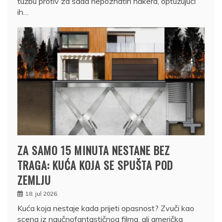
tužbu protiv za sada nepoznatih hakera, optužujući
ih…
ZA SAMO 15 MINUTA NESTANE BEZ
TRAGA: KUĆA KOJA SE SPUŠTA POD
ZEMLJU
18. jul 2026.
Kuća koja nestaje kada prijeti opasnost? Zvuči kao
scena iz naučnofantastičnog filma, ali američka