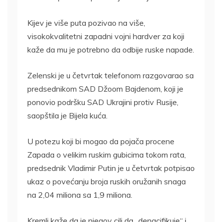
Kijev je više puta pozivao na više,
visokokvalitetni zapadni vojni hardver za koji
kaže da mu je potrebno da odbije ruske napade.
Zelenski je u četvrtak telefonom razgovarao sa
predsednikom SAD Džoom Bajdenom, koji je
ponovio podršku SAD Ukrajini protiv Rusije,
saopštila je Bijela kuća.
U potezu koji bi mogao da pojača procene
Zapada o velikim ruskim gubicima tokom rata,
predsednik Vladimir Putin je u četvrtak potpisao
ukaz o povećanju broja ruskih oružanih snaga
na 2,04 miliona sa 1,9 miliona.
Kremlj kaže da je njegov cilj da „denacifikuje“ i