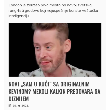
London je zauzeo prvo mesto na novoj svetskoj
rang-listi gradova koji najuspešnije koriste veštačku
inteligenciju…
NOVI „SAM U KUĆI“ SA ORIGINALNIM
KEVINOM? MEKOLI KALKIN PREGOVARA SA
DIZNIJEM
29. jul 2026.