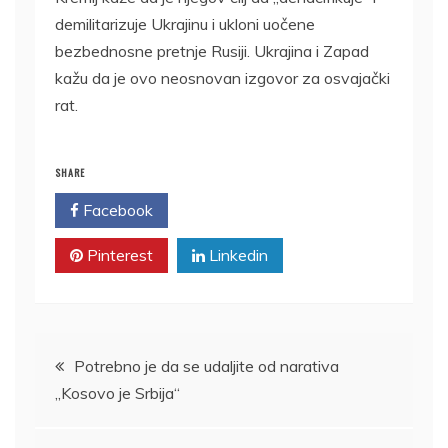
demilitarizuje Ukrajinu i ukloni uočene
bezbednosne pretnje Rusiji. Ukrajina i Zapad
kažu da je ovo neosnovan izgovor za osvajački
rat.
SHARE
Facebook
Twitter
Pinterest
Linkedin
Kretanje
Potrebno je da se udaljite od narativa
„Kosovo je Srbija“
članka