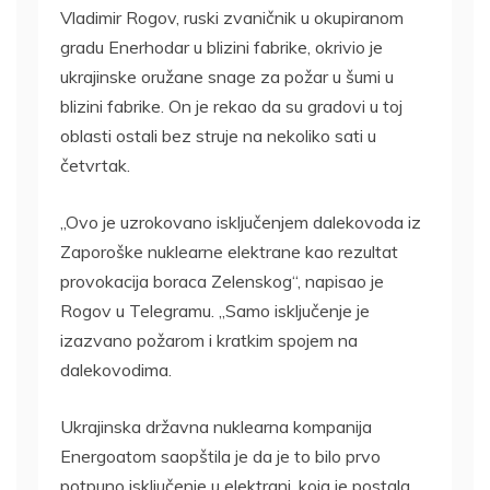
Vladimir Rogov, ruski zvaničnik u okupiranom
gradu Enerhodar u blizini fabrike, okrivio je
ukrajinske oružane snage za požar u šumi u
blizini fabrike. On je rekao da su gradovi u toj
oblasti ostali bez struje na nekoliko sati u
četvrtak.
„Ovo je uzrokovano isključenjem dalekovoda iz
Zaporoške nuklearne elektrane kao rezultat
provokacija boraca Zelenskog“, napisao je
Rogov u Telegramu. „Samo isključenje je
izazvano požarom i kratkim spojem na
dalekovodima.
Ukrajinska državna nuklearna kompanija
Energoatom saopštila je da je to bilo prvo
potpuno isključenje u elektrani, koja je postala