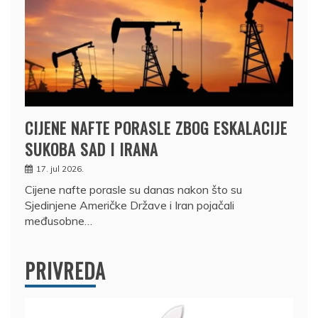
CIJENE NAFTE PORASLE ZBOG ESKALACIJE
SUKOBA SAD I IRANA
17. jul 2026.
Cijene nafte porasle su danas nakon što su
Sjedinjene Američke Države i Iran pojačali
međusobne…
PRIVREDA