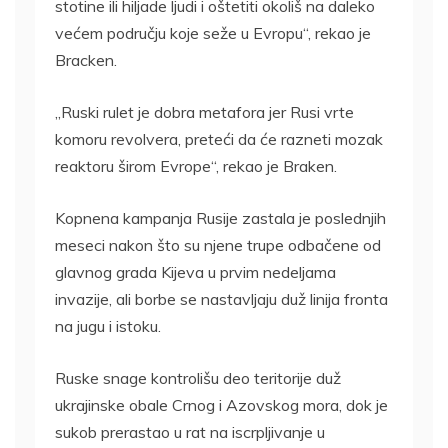
stotine ili hiljade ljudi i oštetiti okoliš na daleko
većem području koje seže u Evropu“, rekao je
Bracken.
„Ruski rulet je dobra metafora jer Rusi vrte
komoru revolvera, preteći da će razneti mozak
reaktoru širom Evrope“, rekao je Braken.
Kopnena kampanja Rusije zastala je poslednjih
meseci nakon što su njene trupe odbačene od
glavnog grada Kijeva u prvim nedeljama
invazije, ali borbe se nastavljaju duž linija fronta
na jugu i istoku.
Ruske snage kontrolišu deo teritorije duž
ukrajinske obale Crnog i Azovskog mora, dok je
sukob prerastao u rat na iscrpljivanje u