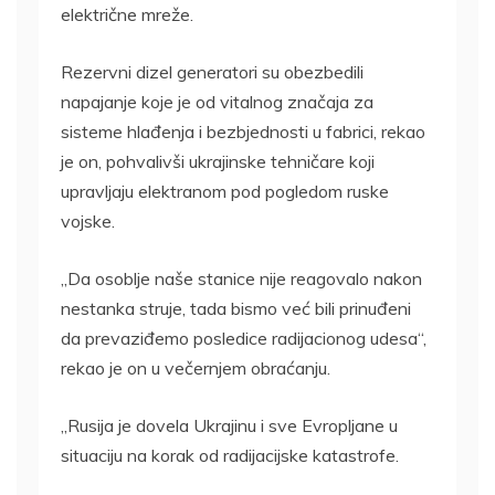
električne mreže.
Rezervni dizel generatori su obezbedili
napajanje koje je od vitalnog značaja za
sisteme hlađenja i bezbjednosti u fabrici, rekao
je on, pohvalivši ukrajinske tehničare koji
upravljaju elektranom pod pogledom ruske
vojske.
„Da osoblje naše stanice nije reagovalo nakon
nestanka struje, tada bismo već bili prinuđeni
da prevaziđemo posledice radijacionog udesa“,
rekao je on u večernjem obraćanju.
„Rusija je dovela Ukrajinu i sve Evropljane u
situaciju na korak od radijacijske katastrofe.