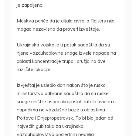
je zapaljeno.
Moskva poriče da je ciljala civile, a Rojters nije
mogao nezavisno da proveri izveštaje.
Ukrajinska vojska je u petak saopštila da su
njene vazduhoplovne snage izvele napade na
oblasti koncentracije trupa i oružja na dve
različite lokacije.
Izvještaj je usledio dan nakon što je rusko
ministarstvo odbrane saopštilo da su ruske
snage uništile osam ukrajinskih ratnih aviona u
napadima na vazdušne baze u oblastima
Poltava i Dnjepropetrovsk. To bi bio jedan od
najvećih gubitaka za ukrajinsko
vazduhoplovstvo poslednjih nedelja.