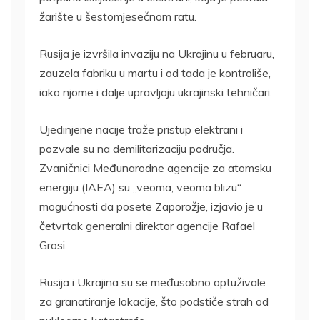
žarište u šestomjesečnom ratu.
Rusija je izvršila invaziju na Ukrajinu u februaru,
zauzela fabriku u martu i od tada je kontroliše,
iako njome i dalje upravljaju ukrajinski tehničari.
Ujedinjene nacije traže pristup elektrani i
pozvale su na demilitarizaciju područja.
Zvaničnici Međunarodne agencije za atomsku
energiju (IAEA) su „veoma, veoma blizu“
mogućnosti da posete Zaporožje, izjavio je u
četvrtak generalni direktor agencije Rafael
Grosi.
Rusija i Ukrajina su se međusobno optuživale
za granatiranje lokacije, što podstiče strah od