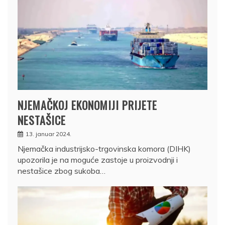
NJEMAČKOJ EKONOMIJI PRIJETE
NESTAŠICE
13. januar 2024.
Njemačka industrijsko-trgovinska komora (DIHK)
upozorila je na moguće zastoje u proizvodnji i
nestašice zbog sukoba…