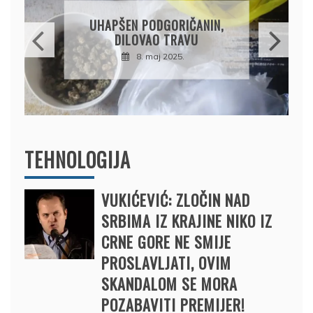
DRŽAVLJANIN RUSIJE
OSUMNJIČEN DA JE
PRODAO TUĐI BMW,
DRŽAVU NAPUSTIO
BRODOM
12. februar 2025.
TEHNOLOGIJA
VUKIĆEVIĆ: ZLOČIN NAD
SRBIMA IZ KRAJINE NIKO IZ
CRNE GORE NE SMIJE
PROSLAVLJATI, OVIM
SKANDALOM SE MORA
POZABAVITI PREMIJER!