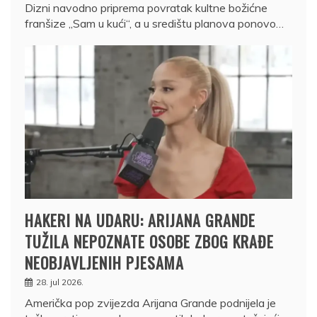
Dizni navodno priprema povratak kultne božićne
franšize „Sam u kući“, a u središtu planova ponovo…
HAKERI NA UDARU: ARIJANA GRANDE
TUŽILA NEPOZNATE OSOBE ZBOG KRAĐE
NEOBJAVLJENIH PJESAMA
28. jul 2026.
Američka pop zvijezda Arijana Grande podnijela je