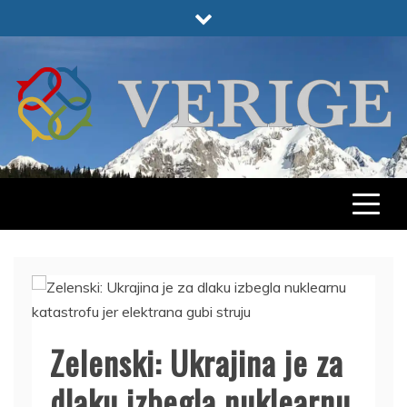
Skip
to
content
VERIGE
ODABRANO
Zelenski: Ukrajina je za
dlaku izbegla nuklearnu