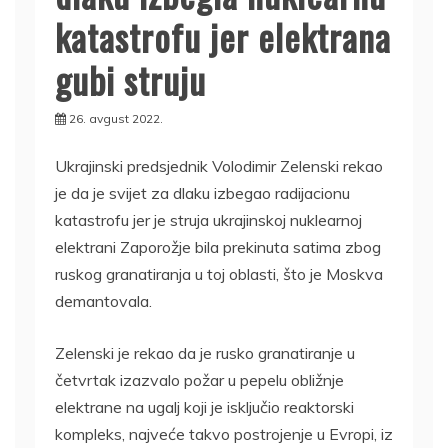
katastrofu jer elektrana
gubi struju
26. avgust 2022.
Ukrajinski predsjednik Volodimir Zelenski rekao
je da je svijet za dlaku izbegao radijacionu
katastrofu jer je struja ukrajinskoj nuklearnoj
elektrani Zaporožje bila prekinuta satima zbog
ruskog granatiranja u toj oblasti, što je Moskva
demantovala.
Zelenski je rekao da je rusko granatiranje u
četvrtak izazvalo požar u pepelu obližnje
elektrane na ugalj koji je isključio reaktorski
kompleks, najveće takvo postrojenje u Evropi, iz