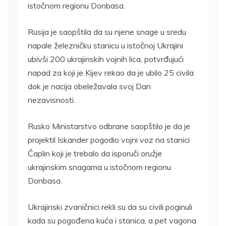
istočnom regionu Donbasa.
Rusija je saopštila da su njene snage u sredu
napale železničku stanicu u istočnoj Ukrajini
ubivši 200 ukrajinskih vojnih lica, potvrđujući
napad za koji je Kijev rekao da je ubilo 25 civila
dok je nacija obeležavala svoj Dan
nezavisnosti.
Rusko Ministarstvo odbrane saopštilo je da je
projektil Iskander pogodio vojni voz na stanici
Čaplin koji je trebalo da isporuči oružje
ukrajinskim snagama u istočnom regionu
Donbasa.
Ukrajinski zvaničnici rekli su da su civili poginuli
kada su pogođena kuća i stanica, a pet vagona