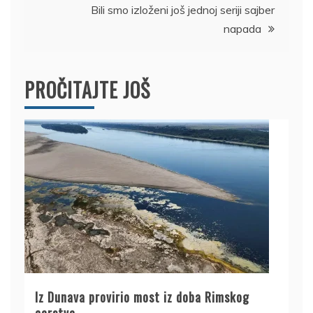
Bili smo izloženi još jednoj seriji sajber
napada
PROČITAJTE JOŠ
Iz Dunava provirio most iz doba Rimskog