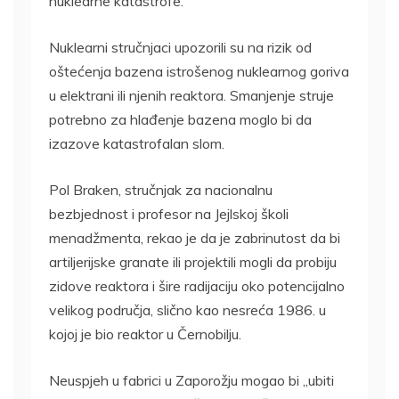
nuklearne katastrofe.
Nuklearni stručnjaci upozorili su na rizik od
oštećenja bazena istrošenog nuklearnog goriva
u elektrani ili njenih reaktora. Smanjenje struje
potrebno za hlađenje bazena moglo bi da
izazove katastrofalan slom.
Pol Braken, stručnjak za nacionalnu
bezbjednost i profesor na Jejlskoj školi
menadžmenta, rekao je da je zabrinutost da bi
artiljerijske granate ili projektili mogli da probiju
zidove reaktora i šire radijaciju oko potencijalno
velikog područja, slično kao nesreća 1986. u
kojoj je bio reaktor u Černobilju.
Neuspjeh u fabrici u Zaporožju mogao bi „ubiti