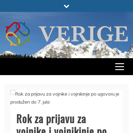
Skip
to
content
VERIGE
ODABRANO
Rok za prijavu za
vojnike i vojnikinje po