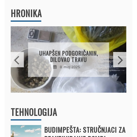
HRONIKA
DRŽAVLJANIN RUSIJE
OSUMNJIČEN DA JE
PRODAO TUĐI BMW,
DRŽAVU NAPUSTIO
BRODOM
12. februar 2025.
TEHNOLOGIJA
BUDIMPEŠTA: STRUČNJACI ZA