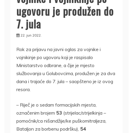
ugovoru je produžen do
7. jula
22. jun 2022.
Rok za prijavu na javni oglas za vojnike i
vojnikinje po ugovoru koji je raspisalo
Ministarstvo odbrane, a čije je mjesto
službovanja u Golubovcima, produžen je za dva
dana i trajaće do 7. jula – saopšteno je iz ovog
resora.
– Riječ je o sedam formacijskih mjesta,
označenim brojem
53
(strijelac/strijelkinja –
pomoćnik/ca nišandžije/ke puškomitraljeza,
Bataljon za borbenu podršku),
54