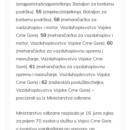
(snajperista/snajperistkinja, Bataljon za borbenu
podršku),
55
(strijelac/strijelkinja, Bataljon za
borbenu podršku),
58
(mehaničar/ka za
vadzuhoplov i motor, Vazduhoplovstvo Vojske
Crne Gore),
59
(mehaničar/ka za vazduhoplov i
motor, Vazduhoplovstvo Vojske Crne Gore),
60
(mehaničar/ka za vazduhoplovnu opremu i
naoružanje, Vazduhoplovstvo Vojske Crne
Gore),
61
(mehaničar/ka za vazduhoplovnu
opremu i naoružanje, Vazduhoplovstvo Vojske
Crne Gore) i
62
(radarski/a poslužilac/teljka,
Vazduhoplovstvo Vojske Crne Gore) –
precizirali su iz Ministarstva odbrane.
Ministarstvo odbrane raspisalo je 16. juna oglas
za prijem 70 osoba u službu u Vojsci Crne Gore,
u svojstvu vojnika/kinja po ugovoru, na