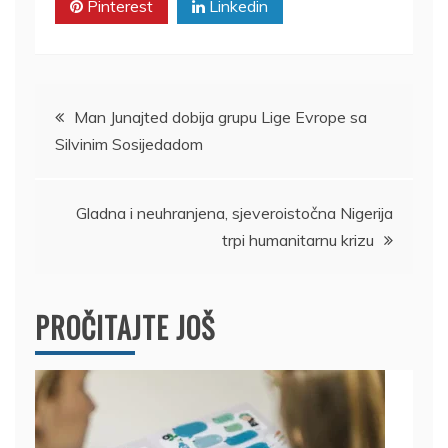
Pinterest
Linkedin
Kretanje
Man Junajted dobija grupu Lige Evrope sa
Silvinim Sosijedadom
članka
Gladna i neuhranjena, sjeveroistočna Nigerija
trpi humanitarnu krizu
PROČITAJTE JOŠ