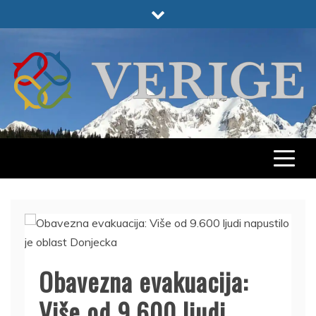
Skip
to
content
VERIGE
ODABRANO
Obavezna evakuacija:
Više od 9.600 ljudi