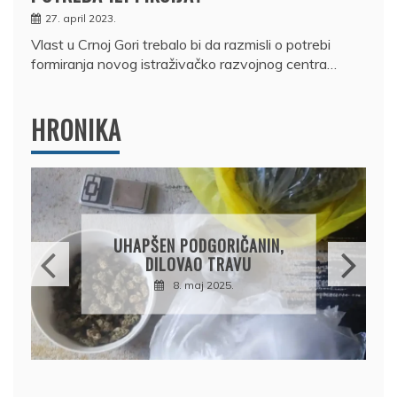
27. april 2023.
Vlast u Crnoj Gori trebalo bi da razmisli o potrebi
formiranja novog istraživačko razvojnog centra…
HRONIKA
DRŽAVLJANIN RUSIJE
OSUMNJIČEN DA JE
IČANIN,
PRODAO TUĐI BMW,
AVU
DRŽAVU NAPUSTIO
5.
BRODOM
12. februar 2025.