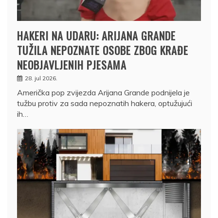
HAKERI NA UDARU: ARIJANA GRANDE
TUŽILA NEPOZNATE OSOBE ZBOG KRAĐE
NEOBJAVLJENIH PJESAMA
28. jul 2026.
Američka pop zvijezda Arijana Grande podnijela je
tužbu protiv za sada nepoznatih hakera, optužujući
ih…