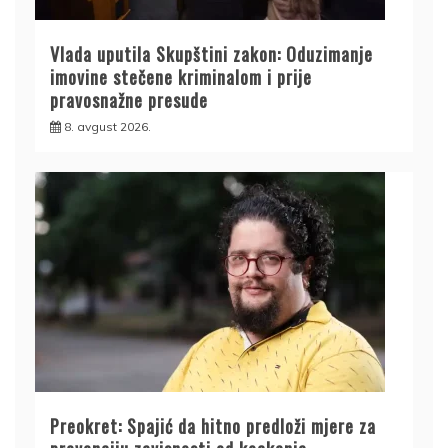
Vlada uputila Skupštini zakon: Oduzimanje
imovine stečene kriminalom i prije
pravosnažne presude
8. avgust 2026.
Preokret: Spajić da hitno predloži mjere za