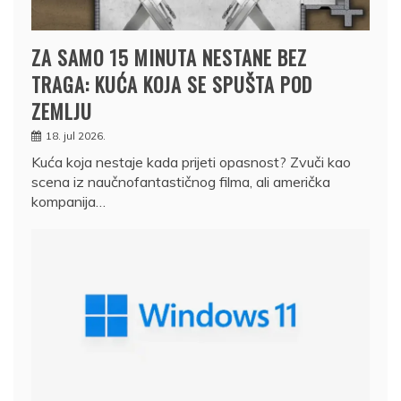
ZA SAMO 15 MINUTA NESTANE BEZ
TRAGA: KUĆA KOJA SE SPUŠTA POD
ZEMLJU
18. jul 2026.
Kuća koja nestaje kada prijeti opasnost? Zvuči kao
scena iz naučnofantastičnog filma, ali američka
kompanija…