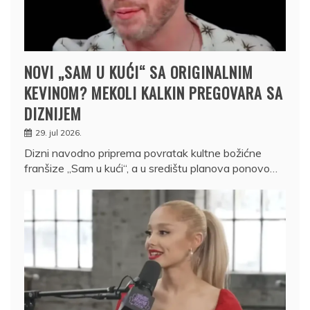
NOVI „SAM U KUĆI“ SA ORIGINALNIM
KEVINOM? MEKOLI KALKIN PREGOVARA SA
DIZNIJEM
29. jul 2026.
Dizni navodno priprema povratak kultne božićne
franšize „Sam u kući“, a u središtu planova ponovo…