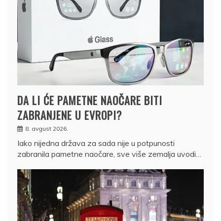
DA LI ĆE PAMETNE NAOČARE BITI
ZABRANJENE U EVROPI?
8. avgust 2026.
Iako nijedna država za sada nije u potpunosti
zabranila pametne naočare, sve više zemalja uvodi…