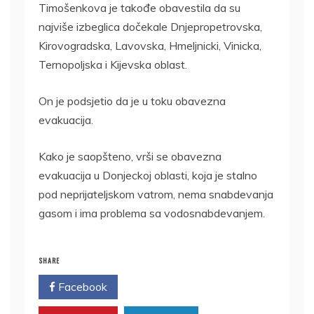
Timošenkova je takođe obavestila da su
najviše izbeglica dočekale Dnjepropetrovska,
Kirovogradska, Lavovska, Hmeljnicki, Vinicka,
Ternopoljska i Kijevska oblast.
On je podsjetio da je u toku obavezna
evakuacija.
Kako je saopšteno, vrši se obavezna
evakuacija u Donjeckoj oblasti, koja je stalno
pod neprijateljskom vatrom, nema snabdevanja
gasom i ima problema sa vodosnabdevanjem.
SHARE
Facebook
Twitter