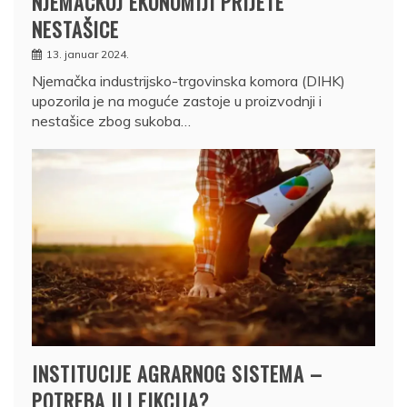
NJEMAČKOJ EKONOMIJI PRIJETE
NESTAŠICE
13. januar 2024.
Njemačka industrijsko-trgovinska komora (DIHK)
upozorila je na moguće zastoje u proizvodnji i
nestašice zbog sukoba…
INSTITUCIJE AGRARNOG SISTEMA –
POTREBA ILI FIKCIJA?