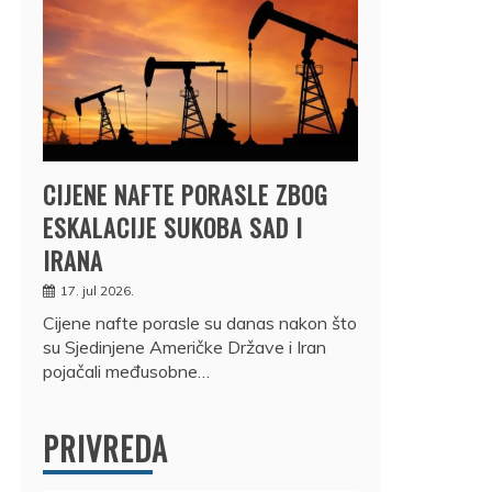
CIJENE NAFTE PORASLE ZBOG
ESKALACIJE SUKOBA SAD I
IRANA
17. jul 2026.
Cijene nafte porasle su danas nakon što
su Sjedinjene Američke Države i Iran
pojačali međusobne…
PRIVREDA