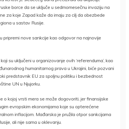
o ruske borce da se uključe u sedmomesečnu invaziju na
jine za koje Zapad kaže da imaju za cilj da obezbede
regiona u sastav Rusije.
 u pripremi nove sankcije kao odgovor na najnovije
i koji su uključeni u organizovanje ovih ‘referenduma’, kao
đunarodnog humanitarnog prava u Ukrajini, biće pozvani
oki predstavnik EU za spoljnu politiku i bezbednost
tine UN u Njujorku.
je o kojoj vrsti mera se može dogovoriti, jer finansijske
rugim evropskim ekonomijama koje su opterećene
iralnom inflacijom. Mađarska je pružila otpor sankcijama
usije, ali nije sama u oklevanju.