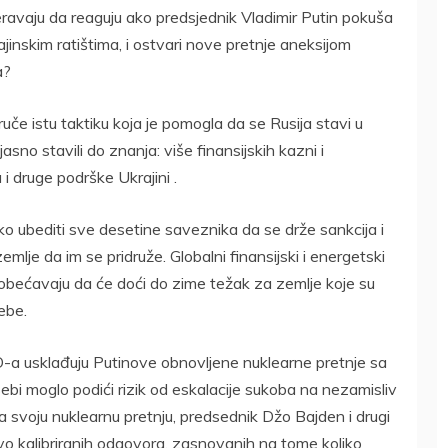
meravaju da reaguju ako predsjednik Vladimir Putin pokuša
rajinskim ratištima, i ostvari nove pretnje aneksijom
a?
če istu taktiku koja je pomogla da se Rusija stavi u
 jasno stavili do znanja: više finansijskih kazni i
 i druge podrške Ukrajini .
ško ubediti sve desetine saveznika da se drže sankcija i
zemlje da im se pridruže. Globalni finansijski i energetski
 obećavaju da će doći do zime težak za zemlje koje su
ebe.
-a usklađuju Putinove obnovljene nuklearne pretnje sa
bi moglo podići rizik od eskalacije sukoba na nezamisliv
na svoju nuklearnu pretnju, predsednik Džo Bajden i drugi
jivo kalibriranih odgovora, zasnovanih na tome koliko