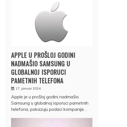
APPLE U PROŠLOJ GODINI
NADMAŠIO SAMSUNG U
GLOBALNOJ ISPORUCI
PAMETNIH TELEFONA
17. januar 2024.
Apple je u prošloj godini nadmašio
Samsung u globalnoj isporuci pametnih
telefona, pokazuju podaci kompanije…