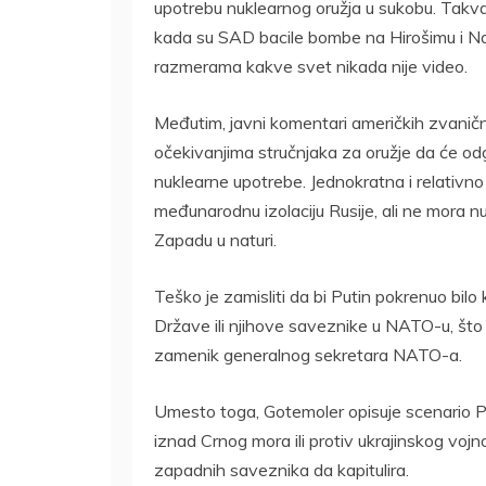
upotrebu nuklearnog oružja u sukobu. Takva u
kada su SAD bacile bombe na Hirošimu i Nag
razmerama kakve svet nikada nije video.
Međutim, javni komentari američkih zvanič
očekivanjima stručnjaka za oružje da će o
nuklearne upotrebe. Jednokratna i relativno
međunarodnu izolaciju Rusije, ali ne mora
Zapadu u naturi.
Teško je zamisliti da bi Putin pokrenuo bilo
Države ili njihove saveznike u NATO-u, što 
zamenik generalnog sekretara NATO-a.
Umesto toga, Gotemoler opisuje scenario 
iznad Crnog mora ili protiv ukrajinskog vojno
zapadnih saveznika da kapitulira.