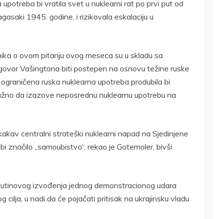
potreba bi vratila svet u nuklearni rat po prvi put od
asaki 1945. godine, i rizikovala eskalaciju u
nika o ovom pitanju ovog meseca su u skladu sa
dgovor Vašingtona biti postepen na osnovu težine ruske
 ograničena ruska nuklearna upotreba produbila bi
 nužno da izazove neposrednu nuklearnu upotrebu na
 kakav centralni strateški nuklearni napad na Sjedinjene
bi značilo „samoubistvo“, rekao je Gotemoler, bivši
Putinovog izvođenja jednog demonstracionog udara
g cilja, u nadi da će pojačati pritisak na ukrajinsku vladu