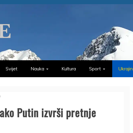
Svijet
Nauka
Kultura
Sport
Ukraji
 ako Putin izvrši pretnje