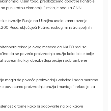
i ili ekonomski. Osim toga, predložićemo dodatne kontrole
i na punu ratnu ekonomiju“, rekla je ona za CNN.
ske invazije Rusije na Ukrajinu uvela zamrzavanje
200 Rusa, uključujući Putina, ruskog ministra spoljnih
Stoltenberg rekao je ovog meseca da NATO radi sa
čina da se poveća proizvodnja oružja kako bi se bolje
enali saveznika koji obezbeđuju oružje i odbrambene
trija mogla da poveća proizvodnju vakcina i sada moramo
brzo povećamo proizvodnju oružja i municije“, rekao je za
slenost o tome kako bi odgovorile na bilo kakvu