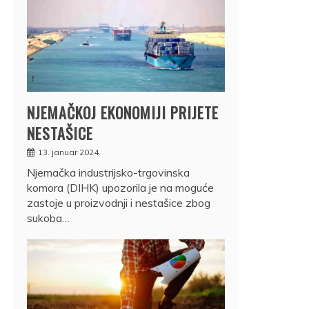
NJEMAČKOJ EKONOMIJI PRIJETE
NESTAŠICE
13. januar 2024.
Njemačka industrijsko-trgovinska
komora (DIHK) upozorila je na moguće
zastoje u proizvodnji i nestašice zbog
sukoba…