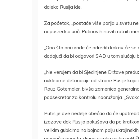
daleko Rusija ide.
Za početak, „postaće više parija u svetu ne
neposredno uoči Putinovih novih ratnih mer
„Ono što oni urade će odrediti kakav će se o
dodajući da bi odgovori SAD u tom slučaju bil
„Ne verujem da bi Sjedinjene Države preduz
nuklearne detonacije od strane Rusije koja ima
Rouz Gotemoler, bivša zamenica generalnog
podsekretar za kontrolu naoružanja. „Svaka
Putin je ove nedelje obećao da će upotrebit
izazove dok Rusija pokušava da po kratkom 
velikim gubicima na bojnom polju ukrajins
promašio poentu, druga visoka ruska političk