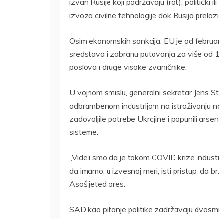
izvan Rusije koji podržavaju (rat), političk
izvoza civilne tehnologije dok Rusija prelaz
Osim ekonomskih sankcija, EU je od februar
sredstava i zabranu putovanja za više od 1.
poslova i druge visoke zvaničnike.
U vojnom smislu, generalni sekretar Jens 
odbrambenom industrijom na istraživanju na
zadovoljile potrebe Ukrajine i popunili ars
sisteme.
„Videli smo da je tokom COVID krize indus
da imamo, u izvesnoj meri, isti pristup: da 
Asošijeted pres.
SAD kao pitanje politike zadržavaju dvosmi