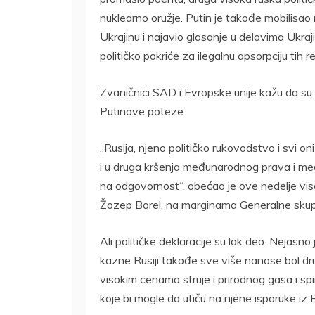
nuklearno oružje. Putin je takođe mobilisa
Ukrajinu i najavio glasanje u delovima Ukra
političko pokriće za ilegalnu apsorpciju tih 
Zvaničnici SAD i Evropske unije kažu da su
Putinove poteze.
„Rusija, njeno političko rukovodstvo i svi on
i u druga kršenja međunarodnog prava i me
na odgovornost“, obećao je ove nedelje vis
Žozep Borel. na marginama Generalne skupš
Ali političke deklaracije su lak deo. Nejasno 
kazne Rusiji takođe sve više nanose bol d
visokim cenama struje i prirodnog gasa i sp
koje bi mogle da utiču na njene isporuke iz R