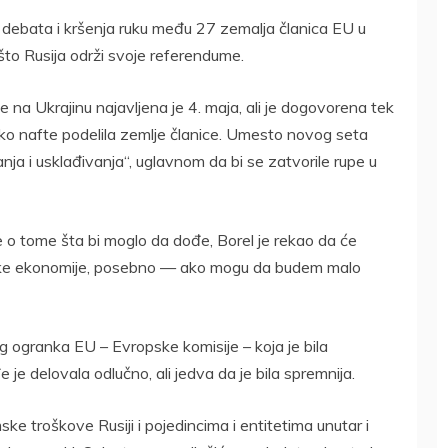
debata i kršenja ruku među 27 zemalja članica EU u
to Rusija održi svoje referendume.
 na Ukrajinu najavljena je 4. maja, ali je dogovorena tek
 oko nafte podelila zemlje članice. Umesto novog seta
nja i usklađivanja“, uglavnom da bi se zatvorile rupe u
e o tome šta bi moglo da dođe, Borel je rekao da će
ruske ekonomije, posebno — ako mogu da budem malo
og ogranka EU – Evropske komisije – koja je bila
je delovala odlučno, ali jedva da je bila spremnija.
troškove Rusiji i pojedincima i entitetima unutar i