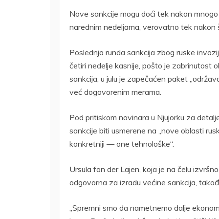
Nove sankcije mogu doći tek nakon mnogo 
narednim nedeljama, verovatno tek nakon š
Poslednja runda sankcija zbog ruske invazije
četiri nedelje kasnije, pošto je zabrinutost
sankcija, u julu je zapečaćen paket „održava
već dogovorenim merama.
Pod pritiskom novinara u Njujorku za detalj
sankcije biti usmerene na „nove oblasti 
konkretniji — one tehnološke“.
Ursula fon der Lajen, koja je na čelu izvršn
odgovorna za izradu većine sankcija, takođe 
„Spremni smo da nametnemo dalje ekonomske 