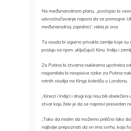
Na međunarodnom planu, „postojao bi veom
udvostručavanje napora da se pomogne Ukra
međunarodnoj zajednici“, rekla je ona.
Ta osuda bi sigurno privukla zemlje koje su 
posluju sa njom, uključujući Kinu, Indiju i zem
Za Putina bi stvarna nuklearna upotreba od
nagomilala bi neopisive rizike za Putina na
ratnih studija na Kings koledžu u Londonu.
„Kinezi i Indijci i drugi koji nisu bili obelež
stvar koju žele je da se napravi presedan n
„Tako da mislim da možemo prilično lako da s
najbolje prepoznati da on ima svrhu, koja fu