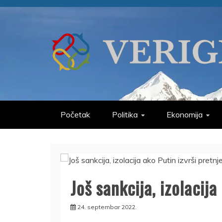
Skip
to
content
VERIGE
ODABRANO
Početak
Politika
Ekonomija
Još sankcija, izolacija
24. septembar 2022.