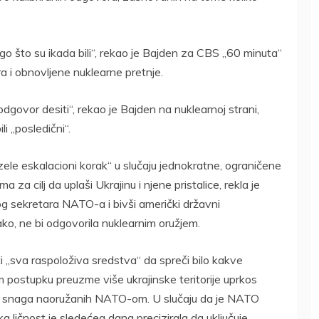
go što su ikada bili“, rekao je Bajden za CBS „60 minuta“
a i obnovljene nuklearne pretnje.
dgovor desiti“, rekao je Bajden na nuklearnoj strani,
i „posledični“.
ele eskalacioni korak“ u slučaju jednokratne, ograničene
 za cilj da uplaši Ukrajinu i njene pristalice, rekla je
 sekretara NATO-a i bivši američki državni
ko, ne bi odgovorila nuklearnim oružjem.
i „sva raspoloživa sredstva“ da spreči bilo kakve
postupku preuzme više ukrajinske teritorije uprkos
kih snaga naoružanih NATO-om. U slučaju da je NATO
a ličnost je sledećeg dana precizirala da uključuje