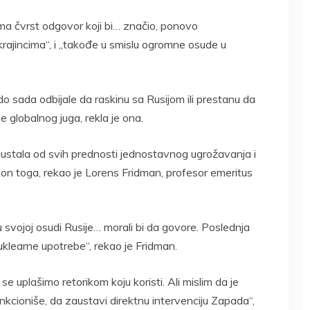
a čvrst odgovor koji bi… značio, ponovo
jincima“, i „takođe u smislu ogromne osude u
do sada odbijale da raskinu sa Rusijom ili prestanu da
lje globalnog juga, rekla je ona.
ustala od svih prednosti jednostavnog ugrožavanja i
kon toga, rekao je Lorens Fridman, profesor emeritus
eni u svojoj osudi Rusije… morali bi da govore. Poslednja
uklearne upotrebe“, rekao je Fridman.
DRŽAVLJANIN
RUSIJE
UŽAS U SOKOCU:
e uplašimo retorikom koju koristi. Ali mislim da je
OSUMNJIČEN DA
ŽENA IZBOLA
nkcioniše, da zaustavi direktnu intervenciju Zapada“,
JE PRODAO TUĐI
MUŽA U