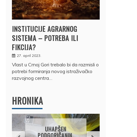
INSTITUCIJE AGRARNOG
SISTEMA – POTREBA ILI
FIKCIJA?
27. april 2023.
Vlast u Crnoj Gori trebalo bi da razmisli o
potrebi formiranja novog istraživačko
razvojnog centra…
HRONIKA
DRŽ
UHAPŠEN
OSUM
PODGORIČANIN,
JE P