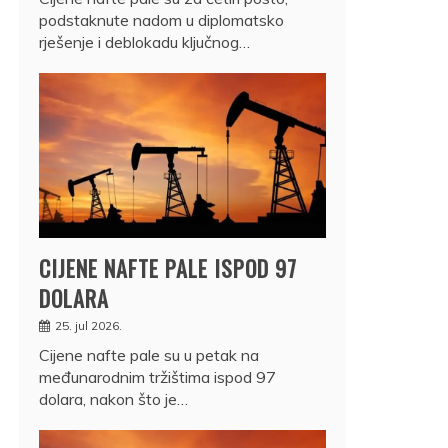
podstaknute nadom u diplomatsko
rješenje i deblokadu ključnog…
CIJENE NAFTE PALE ISPOD 97
DOLARA
25. jul 2026.
Cijene nafte pale su u petak na
međunarodnim tržištima ispod 97
dolara, nakon što je…