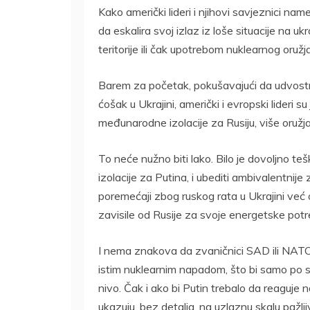
Kako američki lideri i njihovi savjeznici na
da eskalira svoj izlaz iz loše situacije na uk
teritorije ili čak upotrebom nuklearnog oružj
Barem za početak, pokušavajući da udvostru
ćošak u Ukrajini, američki i evropski lideri su
međunarodne izolacije za Rusiju, više oružja
To neće nužno biti lako. Bilo je dovoljno te
izolacije za Putina, i ubediti ambivalentnije 
poremećaji zbog ruskog rata u Ukrajini već
zavisile od Rusije za svoje energetske potr
I nema znakova da zvaničnici SAD ili NATO
istim nuklearnim napadom, što bi samo po se
nivo. Čak i ako bi Putin trebalo da reaguje 
ukazuju, bez detalja, na uzlaznu skalu pažl