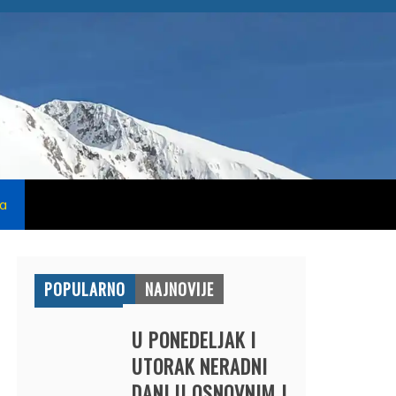
na
POPULARNO
NAJNOVIJE
U PONEDELJAK I
UTORAK NERADNI
DANI U OSNOVNIM I