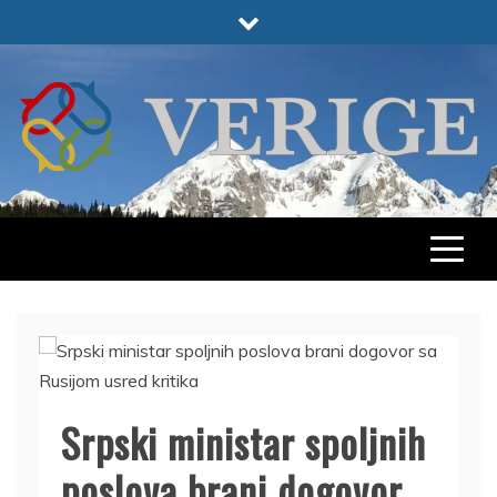
Skip
to
content
VERIGE
ODABRANO
Srpski ministar spoljnih
poslova brani dogovor