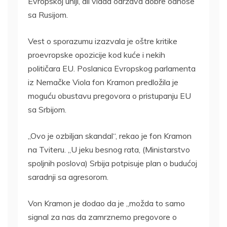
Evropskoj uniji, ali vlada održava dobre odnose
sa Rusijom.
Vest o sporazumu izazvala je oštre kritike
proevropske opozicije kod kuće i nekih
političara EU. Poslanica Evropskog parlamenta
iz Nemačke Viola fon Kramon predložila je
moguću obustavu pregovora o pristupanju EU
sa Srbijom.
„Ovo je ozbiljan skandal“, rekao je fon Kramon
na Tviteru. „U jeku besnog rata, (Ministarstvo
spoljnih poslova) Srbija potpisuje plan o budućoj
saradnji sa agresorom.
Von Kramon je dodao da je „možda to samo
signal za nas da zamrznemo pregovore o