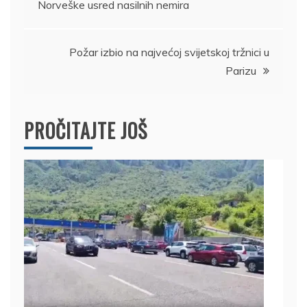
Norveške usred nasilnih nemira
članka
Požar izbio na najvećoj svijetskoj tržnici u
Parizu
PROČITAJTE JOŠ