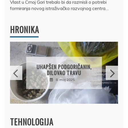
Vlast u Crnoj Gori trebalo bi da razmisli o potrebi
formiranja novog istraživačko razvojnog centra…
HRONIKA
DRŽAVLJANIN RUSIJE
OSUMNJIČEN DA JE
PRODAO TUĐI BMW,
DRŽAVU NAPUSTIO
BRODOM
12. februar 2025.
TEHNOLOGIJA