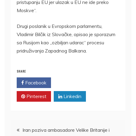
pristupanju EU jer ulazak u EU ne ide preko
Moskve“.
Drugi poslanik u Evropskom parlamentu,
Vladimir Bilčik iz Slovačke, opisao je sporazum
sa Rusijom kao „ozbiljan udarac“ procesu
pridruživanja Zapadnog Balkana.
SHARE
Facebook
Twitter
Pinterest
Linkedin
Kretanje
Iran poziva ambasadore Velike Britanije i