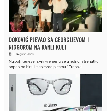
ĐOKOVIĆ PJEVAO SA GEORGIJEVOM I
NIGGOROM NA KANLI KULI
9. avgust 2026.
Najbolji teneser svih vremena se u jednom trenutku
popeo na binu i zapjevao pjesmu "Tropski…