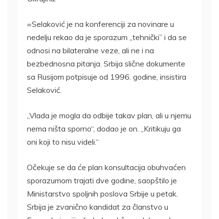
=Selaković je na konferenciji za novinare u
nedelju rekao da je sporazum „tehnički” i da se
odnosi na bilateralne veze, ali ne i na
bezbednosna pitanja. Srbija slične dokumente
sa Rusijom potpisuje od 1996. godine, insistira
Selaković.
„Vlada je mogla da odbije takav plan, ali u njemu
nema ništa sporno“, dodao je on. „Kritikuju ga
oni koji to nisu videli.“
Očekuje se da će plan konsultacija obuhvaćen
sporazumom trajati dve godine, saopštilo je
Ministarstvo spoljnih poslova Srbije u petak.
Srbija je zvanično kandidat za članstvo u