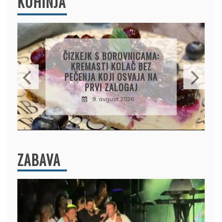
KUHINJA
KOLAČ S LIMUNOM I
SIROM: RECEPT ZA
KREMASTU POSLASTICU
KOJA SE TOPI U USTIMA
9. avgust 2026.
ZABAVA