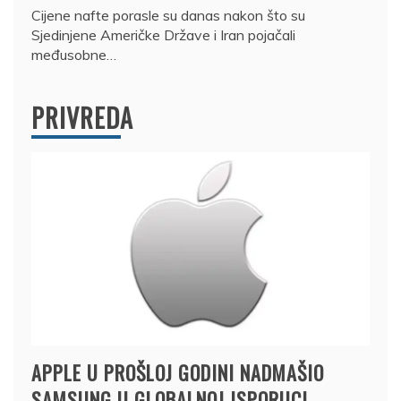
Cijene nafte porasle su danas nakon što su
Sjedinjene Američke Države i Iran pojačali
međusobne…
PRIVREDA
APPLE U PROŠLOJ GODINI NADMAŠIO
SAMSUNG U GLOBALNOJ ISPORUCI