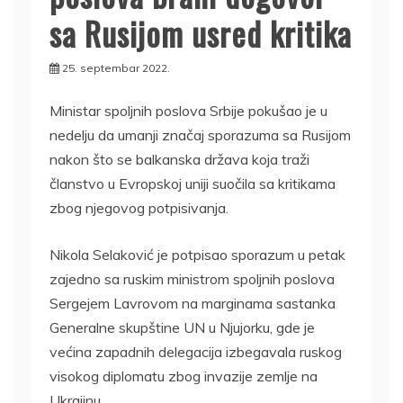
sa Rusijom usred kritika
25. septembar 2022.
Ministar spoljnih poslova Srbije pokušao je u
nedelju da umanji značaj sporazuma sa Rusijom
nakon što se balkanska država koja traži
članstvo u Evropskoj uniji suočila sa kritikama
zbog njegovog potpisivanja.
Nikola Selaković je potpisao sporazum u petak
zajedno sa ruskim ministrom spoljnih poslova
Sergejem Lavrovom na marginama sastanka
Generalne skupštine UN u Njujorku, gde je
većina zapadnih delegacija izbegavala ruskog
visokog diplomatu zbog invazije zemlje na
Ukrajinu.