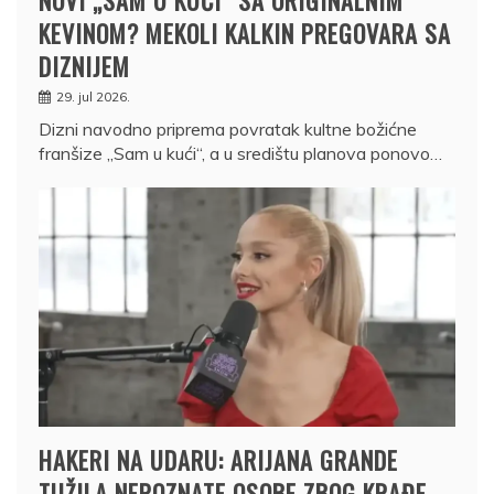
NOVI „SAM U KUĆI“ SA ORIGINALNIM
KEVINOM? MEKOLI KALKIN PREGOVARA SA
DIZNIJEM
29. jul 2026.
Dizni navodno priprema povratak kultne božićne
franšize „Sam u kući“, a u središtu planova ponovo…
HAKERI NA UDARU: ARIJANA GRANDE
TUŽILA NEPOZNATE OSOBE ZBOG KRAĐE