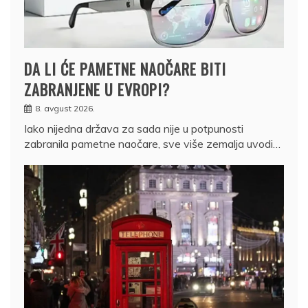
DA LI ĆE PAMETNE NAOČARE BITI
ZABRANJENE U EVROPI?
8. avgust 2026.
Iako nijedna država za sada nije u potpunosti
zabranila pametne naočare, sve više zemalja uvodi…