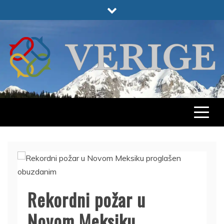
Skip
to
content
VERIGE
ODABRANO
Rekordni požar u
Novom Meksiku