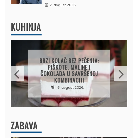
2. avgust 2026.
KUHINJA
PAPRIKE SA MESOM I
PIRINČEM NA KAŠIKU:
SOČAN I JEDNOSTAVAN
RUČAK IZ JEDNE ŠERPE
7. avgust 2026.
ZABAVA