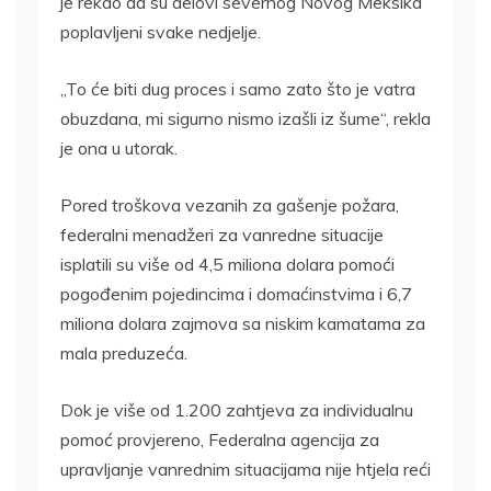
je rekao da su delovi severnog Novog Meksika
poplavljeni svake nedjelje.
„To će biti dug proces i samo zato što je vatra
obuzdana, mi sigurno nismo izašli iz šume“, rekla
je ona u utorak.
Pored troškova vezanih za gašenje požara,
federalni menadžeri za vanredne situacije
isplatili su više od 4,5 miliona dolara pomoći
pogođenim pojedincima i domaćinstvima i 6,7
miliona dolara zajmova sa niskim kamatama za
mala preduzeća.
Dok je više od 1.200 zahtjeva za individualnu
pomoć provjereno, Federalna agencija za
upravljanje vanrednim situacijama nije htjela reći