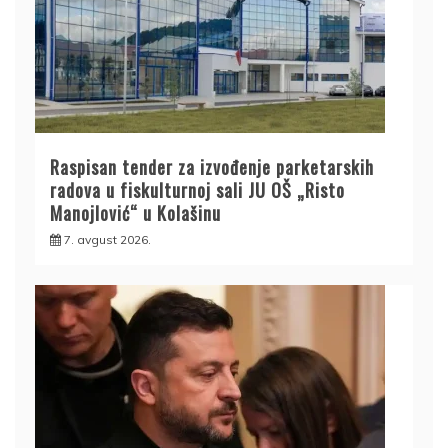
Raspisan tender za izvođenje parketarskih
radova u fiskulturnoj sali JU OŠ „Risto
Manojlović“ u Kolašinu
7. avgust 2026.