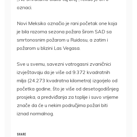
oznaci.
Novi Meksiko označio je rani početak one koja
je bila razorna sezona požara širom SAD sa
smrtonosnim požarom u Ruidosu, a zatim i
požarom u blizini Las Vegasa.
Sve u svemu, savezni vatrogasni zvaničnici
izvještavaju da je više od 9.372 kvadratnih
milja (24.273 kvadratna kilometra) izgorjelo od
početka godine, što je više od desetogodišnjeg
prosjeka, a predviđanja za toplije i suvo vrijeme
znače da će u nekim područjima požari biti
iznad normalnog.
SHARE