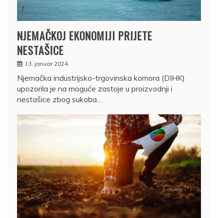
NJEMAČKOJ EKONOMIJI PRIJETE
NESTAŠICE
13. januar 2024.
Njemačka industrijsko-trgovinska komora (DIHK)
upozorila je na moguće zastoje u proizvodnji i
nestašice zbog sukoba…