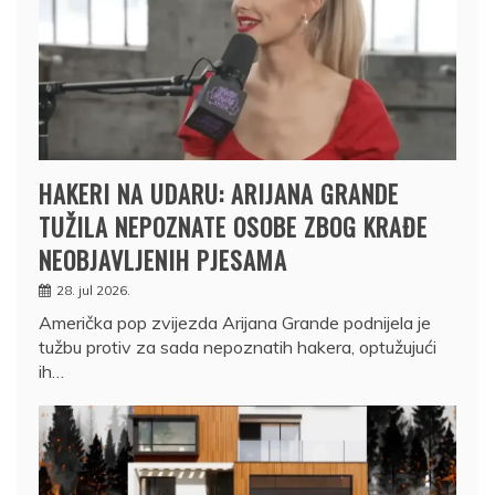
HAKERI NA UDARU: ARIJANA GRANDE
TUŽILA NEPOZNATE OSOBE ZBOG KRAĐE
NEOBJAVLJENIH PJESAMA
28. jul 2026.
Američka pop zvijezda Arijana Grande podnijela je
tužbu protiv za sada nepoznatih hakera, optužujući
ih…