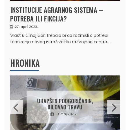
INSTITUCIJE AGRARNOG SISTEMA –
POTREBA ILI FIKCIJA?
27. april 2023.
Vlast u Crnoj Gori trebalo bi da razmisli o potrebi
formiranja novog istraživačko razvojnog centra…
HRONIKA
DRŽAVLJANIN RUSIJE
OSUMNJIČEN DA JE
PRODAO TUĐI BMW,
DRŽAVU NAPUSTIO
BRODOM
12. februar 2025.