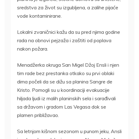
sredstva za život su izgubljena, a zalihe pijaće
vode kontaminirane.
Lokalni zvaničnici kažu da su pred njima godine
rada na obnovi pejzaža i zaštiti od poplava
nakon požara.
Menadžerka okruga San Migel Džoj Ensli i njen
tim rade bez prestanka otkako su prvi oblaki
dima počeli da se dižu sa planina Sangre de
Kristo. Pomogli su u koordinaciji evakuacije
hiljada ljudi iz malih planinskih sela i sarađivali
sa državom i gradom Las Vegasa dok se
plamen približavao.
Sa letnjom kišnom sezonom u punom jeku, Ansli