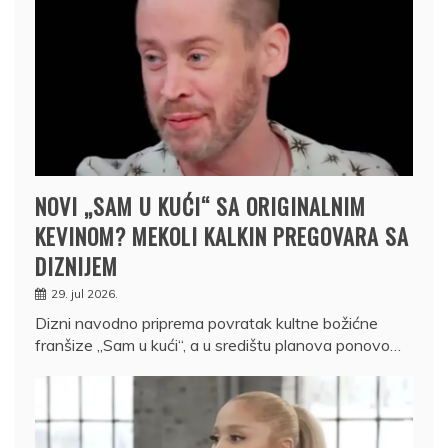
NOVI „SAM U KUĆI“ SA ORIGINALNIM
KEVINOM? MEKOLI KALKIN PREGOVARA SA
DIZNIJEM
29. jul 2026.
Dizni navodno priprema povratak kultne božićne
franšize „Sam u kući“, a u središtu planova ponovo…