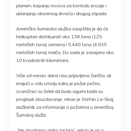
plamen, kopanju rovova za kontrolu erozije i
uklanjanju oborenog drveća i drugog otpada.
Američka šumarska služba saopštila je da će
helikopteri distribuirati oko 138 tona (125
metričkih tona) semena i 5.440 tona (4.935
metričkih tona) malča. Do sada je zasejano oko
10 kvadratnih kilometara.
Više od mesec dana nisu prijavljena žarišta, ali
imajući u vidu istoriju kako je požar počeo,
zvaničnici su želeli da budu sigurni kada su
proglasili obuzdavanje, rekao je Stefan La-Skaj,
službenik za informacije o požarima u američkoj
Šumskoj službi.
„Ne shvatamo olako taj broj“, rekao je on o