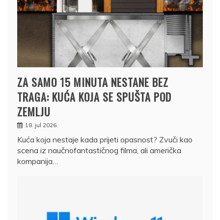
ZA SAMO 15 MINUTA NESTANE BEZ
TRAGA: KUĆA KOJA SE SPUŠTA POD
ZEMLJU
18. jul 2026.
Kuća koja nestaje kada prijeti opasnost? Zvuči kao
scena iz naučnofantastičnog filma, ali američka
kompanija…