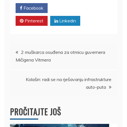
Facebook
Twitter
Pinterest
Linkedin
Kretanje
2 muškarca osuđena za otmicu guvernera
Mičigena Vitmera
članka
Kolašin: radi se na rješavanju infrastrukture
auto-puta
PROČITAJTE JOŠ