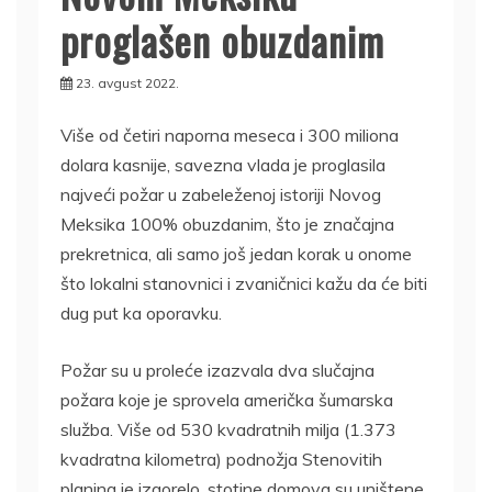
proglašen obuzdanim
23. avgust 2022.
Više od četiri naporna meseca i 300 miliona
dolara kasnije, savezna vlada je proglasila
najveći požar u zabeleženoj istoriji Novog
Meksika 100% obuzdanim, što je značajna
prekretnica, ali samo još jedan korak u onome
što lokalni stanovnici i zvaničnici kažu da će biti
dug put ka oporavku.
Požar su u proleće izazvala dva slučajna
požara koje je sprovela američka šumarska
služba. Više od 530 kvadratnih milja (1.373
kvadratna kilometra) podnožja Stenovitih
planina je izgorelo, stotine domova su uništene,