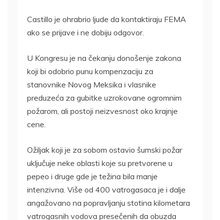
Castillo je ohrabrio ljude da kontaktiraju FEMA
ako se prijave i ne dobiju odgovor.
U Kongresu je na čekanju donošenje zakona
koji bi odobrio punu kompenzaciju za
stanovnike Novog Meksika i vlasnike
preduzeća za gubitke uzrokovane ogromnim
požarom, ali postoji neizvesnost oko krajnje
cene.
Ožiljak koji je za sobom ostavio šumski požar
uključuje neke oblasti koje su pretvorene u
pepeo i druge gde je težina bila manje
intenzivna. Više od 400 vatrogasaca je i dalje
angažovano na popravljanju stotina kilometara
vatrogasnih vodova presečenih da obuzda