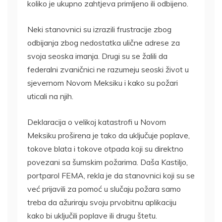
koliko je ukupno zahtjeva primljeno ili odbijeno.
Neki stanovnici su izrazili frustracije zbog
odbijanja zbog nedostatka ulične adrese za
svoja seoska imanja. Drugi su se žalili da
federalni zvaničnici ne razumeju seoski život u
sjevernom Novom Meksiku i kako su požari
uticali na njih.
Deklaracija o velikoj katastrofi u Novom
Meksiku proširena je tako da uključuje poplave,
tokove blata i tokove otpada koji su direktno
povezani sa šumskim požarima. Daša Kastiljo,
portparol FEMA, rekla je da stanovnici koji su se
već prijavili za pomoć u slučaju požara samo
treba da ažuriraju svoju prvobitnu aplikaciju
kako bi uključili poplave ili drugu štetu.