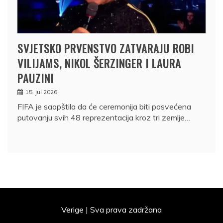
SVJETSKO PRVENSTVO ZATVARAJU ROBI
VILIJAMS, NIKOL ŠERZINGER I LAURA
PAUZINI
15. jul 2026.
FIFA je saopštila da će ceremonija biti posvećena
putovanju svih 48 reprezentacija kroz tri zemlje…
Verige | Sva prava zadržana