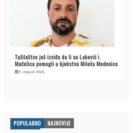
Tužilaštvo još izviđa da li su Laković i
Mučelica pomogli u bjekstvu Miloša Medenice
5. avgust 2026.
POPULARNO
NAJNOVIJE