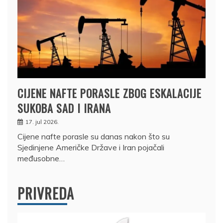
CIJENE NAFTE PORASLE ZBOG ESKALACIJE
SUKOBA SAD I IRANA
17. jul 2026.
Cijene nafte porasle su danas nakon što su
Sjedinjene Američke Države i Iran pojačali
međusobne…
PRIVREDA