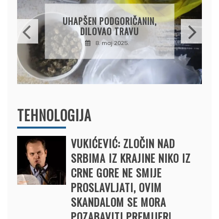
DRŽAVLJANIN RUSIJE
OSUMNJIČEN DA JE
PRODAO TUĐI BMW,
DRŽAVU NAPUSTIO
BRODOM
12. februar 2025.
TEHNOLOGIJA
VUKIĆEVIĆ: ZLOČIN NAD
SRBIMA IZ KRAJINE NIKO IZ
CRNE GORE NE SMIJE
PROSLAVLJATI, OVIM
SKANDALOM SE MORA
POZABAVITI PREMIJER!