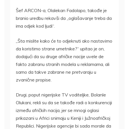
Šef ARCON-a, Olalekan Fadolapo, takođe je
branio uredbu rekavši da „oglašavanje treba da
ima odjek kod ljudi“.
„Šta mislite kako će to odjeknuti ako nastavimo
da koristimo strane umetnike?“ upitao je on,
dodajući da su druge afričke nacije uvele de
fakto zabranu stranih modela u reklamama, ali
samo da takve zabrane ne pretvaraju u
zvanične propise.
Drugi, poput nigerijske TV voditeljke, Bolanle
Olukani, rekli su da se takođe radi o konkurenciji
između afričkih nacija, jer se mnogi oglasi
prikazani u Africi snimaju u Keniji i Južnoafričkoj
Republici. Nigerijske agencije bi sada morale da