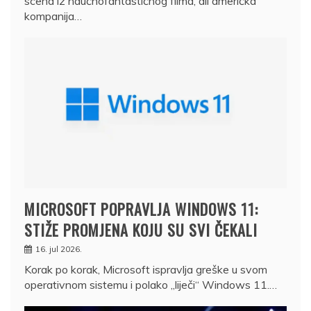
scena iz naučnofantastičnog filma, ali američka
kompanija…
MICROSOFT POPRAVLJA WINDOWS 11:
STIŽE PROMJENA KOJU SU SVI ČEKALI
16. jul 2026.
Korak po korak, Microsoft ispravlja greške u svom
operativnom sistemu i polako „liječi“ Windows 11.…