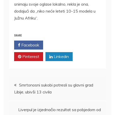
snimaju svoje oglase lokalno, rekla je ona,
dodajući da „niko neće leteti 10-15 modela u
Južnu Afriku“.
SHARE
Facebook
Twitter
Pinterest
Linkedin
Kretanje
Smrtonosni sukobi potresli su glavni grad
Libije, ubivši 13 civila
članka
Liverpul je izjednačio rezultat sa pobjedom od