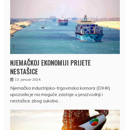
NJEMAČKOJ EKONOMIJI PRIJETE
NESTAŠICE
13. januar 2024.
Njemačka industrijsko-trgovinska komora (DIHK)
upozorila je na moguće zastoje u proizvodnji i
nestašice zbog sukoba…