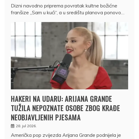
Dizni navodno priprema povratak kultne božićne
franšize „Sam u kući“, a u središtu planova ponovo…
HAKERI NA UDARU: ARIJANA GRANDE
TUŽILA NEPOZNATE OSOBE ZBOG KRAĐE
NEOBJAVLJENIH PJESAMA
28. jul 2026.
Američka pop zvijezda Arijana Grande podnijela je