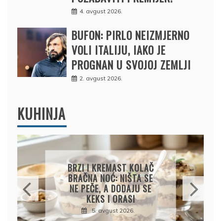
4. avgust 2026.
BUFON: PIRLO NEIZMJERNO
VOLI ITALIJU, IAKO JE
PROGNAN U SVOJOJ ZEMLJI
2. avgust 2026.
KUHINJA
KREMASTA TJESTENINA
SA FETA SIROM I PEČENIM
PARADAJZOM
5. avgust 2026.