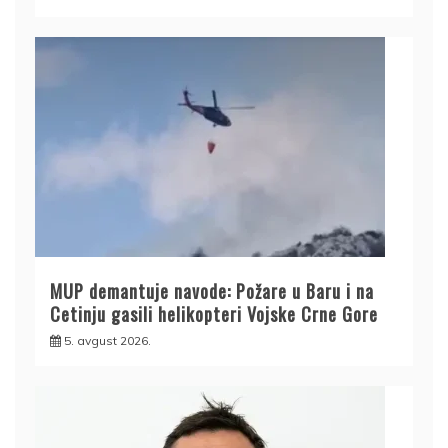
MUP demantuje navode: Požare u Baru i na
Cetinju gasili helikopteri Vojske Crne Gore
5. avgust 2026.