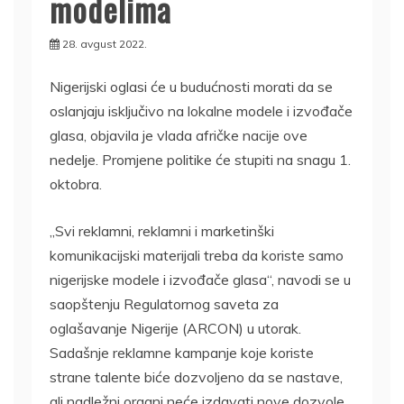
modelima
28. avgust 2022.
Nigerijski oglasi će u budućnosti morati da se
oslanjaju isključivo na lokalne modele i izvođače
glasa, objavila je vlada afričke nacije ove
nedelje. Promjene politike će stupiti na snagu 1.
oktobra.
„Svi reklamni, reklamni i marketinški
komunikacijski materijali treba da koriste samo
nigerijske modele i izvođače glasa“, navodi se u
saopštenju Regulatornog saveta za
oglašavanje Nigerije (ARCON) u utorak.
Sadašnje reklamne kampanje koje koriste
strane talente biće dozvoljeno da se nastave,
ali nadležni organi neće izdavati nove dozvole