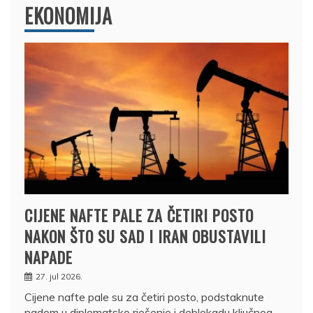
EKONOMIJA
CIJENE NAFTE PALE ZA ČETIRI POSTO
NAKON ŠTO SU SAD I IRAN OBUSTAVILI
NAPADE
27. jul 2026.
Cijene nafte pale su za četiri posto, podstaknute
nadom u diplomatsko rješenje i deblokadu ključnog…