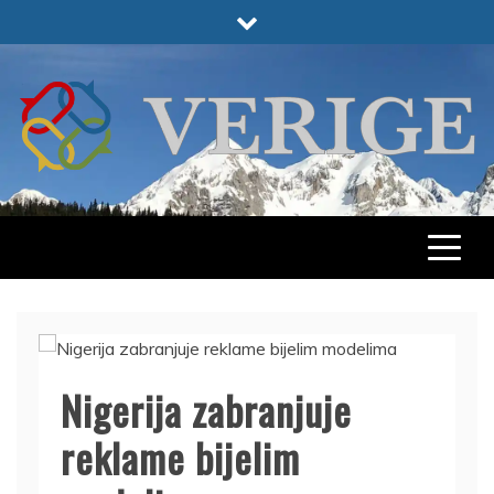
Skip
to
content
VERIGE
ODABRANO
Nigerija zabranjuje
reklame bijelim