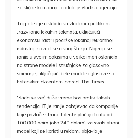
za slične kampanje, dodala je vladina agencija.
Taj potez je u skladu sa vladinom politikom
„razvijanja lokalnih talenata, uključujući
ekonomski rast“ i podrške lokalnoj reklamnoj
industriji, navodi se u saopštenju. Nigerija se
ranije u svojim oglasima u velikoj meri oslanjala
na strane modele i stručnjake za glasovno
snimanje, uključujući bele modele i glasove sa
britanskim akcentom, navodi The Times.
Vlada se već duže vreme bori protiv takvih
tendencija. IT je ranije zahtjevao da kompanije
koje privlače strane talente plaćaju tarifu od
100.000 naira (oko 240 dolara) za svaki strani
model koji se koristi u reklami, objavio je