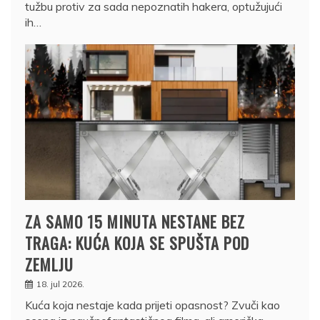
tužbu protiv za sada nepoznatih hakera, optužujući
ih…
ZA SAMO 15 MINUTA NESTANE BEZ
TRAGA: KUĆA KOJA SE SPUŠTA POD
ZEMLJU
18. jul 2026.
Kuća koja nestaje kada prijeti opasnost? Zvuči kao