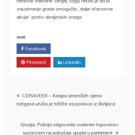
ministar odbrane Sergej Šojgu rekao je da bi
zauzimanje grada omogućilo „dalje ofanzivne
akcije“ protiv ukrajinskih snaga.
SHARE
Facebook
Twitter
Pinterest
Linkedin
Kretanje
CERAVEEK – Kolaps američkih cijena
natgasa urušio je tržište za poslove iz škriljaca
članka
Gruzija: Policija odgovorila vodenim topovima i
suzavcem na pokušaje upada u parlament