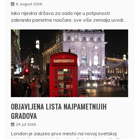
8. avgust 2026.
Iako nijedna država za sada nije u potpunosti
zabranila pametne naočare, sve više zemalja uvodi…
OBJAVLJENA LISTA NAJPAMETNIJIH
GRADOVA
29. jul 2026.
London je zauzeo prvo mesto na novoj svetskoj