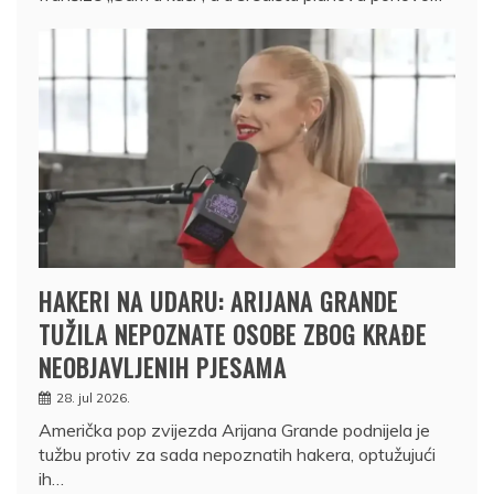
HAKERI NA UDARU: ARIJANA GRANDE
TUŽILA NEPOZNATE OSOBE ZBOG KRAĐE
NEOBJAVLJENIH PJESAMA
28. jul 2026.
Američka pop zvijezda Arijana Grande podnijela je
tužbu protiv za sada nepoznatih hakera, optužujući
ih…