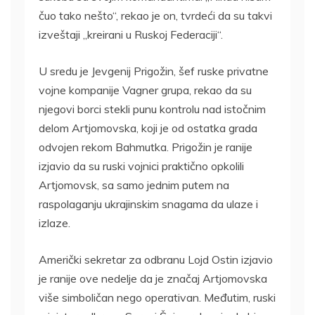
čuo tako nešto“, rekao je on, tvrdeći da su takvi
izveštaji „kreirani u Ruskoj Federaciji“.
U sredu je Jevgenij Prigožin, šef ruske privatne
vojne kompanije Vagner grupa, rekao da su
njegovi borci stekli punu kontrolu nad istočnim
delom Artjomovska, koji je od ostatka grada
odvojen rekom Bahmutka. Prigožin je ranije
izjavio da su ruski vojnici praktično opkolili
Artjomovsk, sa samo jednim putem na
raspolaganju ukrajinskim snagama da ulaze i
izlaze.
Američki sekretar za odbranu Lojd Ostin izjavio
je ranije ove nedelje da je značaj Artjomovska
više simboličan nego operativan. Međutim, ruski