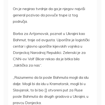
On je negirao tvrdnje da ga je njegov najviši
general pozivao da povuče trupe iz tog
područja.
Borba za Artjomovsk, poznat u Ukrajini kao
Bahmut, traje od avgusta. Uporište je logistički
centar i glavno uporište kijevskih vojnika u
Donjeckoj Narodnoj Republici. Zelenski je za
CNN-ov Volf Blicer rekao da je bitka bila
„taktička za nas“.
„Razumemo da bi posle Bahmuta mogli da idu
dalje. Mogli bi da idu u Kramatorsk, mogli bi u
Slavjansk, to bi bio [] otvoreni put za Ruse
posle Bahmuta do drugih gradova u Ukrajini, u
pravcu Donjecka.