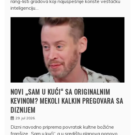
rang-listi gradova koji najuspešnije koriste veštačku
inteligenciju…
NOVI „SAM U KUĆI“ SA ORIGINALNIM
KEVINOM? MEKOLI KALKIN PREGOVARA SA
DIZNIJEM
29. jul 2026.
Dizni navodno priprema povratak kultne božićne
franšize „Sam u kući“, a u središtu planova ponovo…