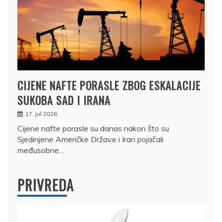
CIJENE NAFTE PORASLE ZBOG ESKALACIJE
SUKOBA SAD I IRANA
17. jul 2026.
Cijene nafte porasle su danas nakon što su
Sjedinjene Američke Države i Iran pojačali
međusobne…
PRIVREDA