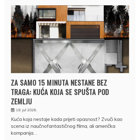
ZA SAMO 15 MINUTA NESTANE BEZ
TRAGA: KUĆA KOJA SE SPUŠTA POD
ZEMLJU
18. jul 2026.
Kuća koja nestaje kada prijeti opasnost? Zvuči kao
scena iz naučnofantastičnog filma, ali američka
kompanija…