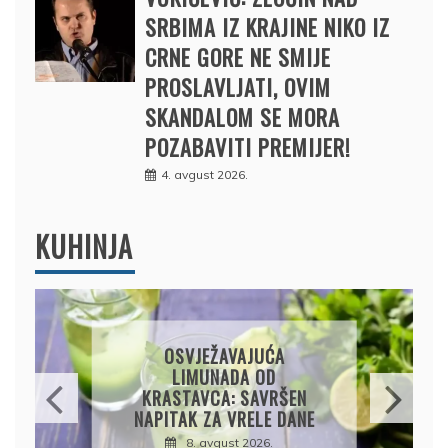
SRBIMA IZ KRAJINE NIKO IZ
CRNE GORE NE SMIJE
PROSLAVLJATI, OVIM
SKANDALOM SE MORA
POZABAVITI PREMIJER!
4. avgust 2026.
KUHINJA
KROMPIRUŠA IZLIVAČA:
JEDNOSTAVNA PITA BEZ
KORA, HRSKAVA I
UKUSNA
8. avgust 2026.