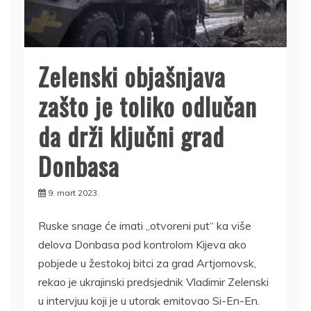
Zelenski objašnjava
zašto je toliko odlučan
da drži ključni grad
Donbasa
9. mart 2023.
Ruske snage će imati „otvoreni put“ ka više
delova Donbasa pod kontrolom Kijeva ako
pobjede u žestokoj bitci za grad Artjomovsk,
rekao je ukrajinski predsjednik Vladimir Zelenski
u intervjuu koji je u utorak emitovao Si-En-En.