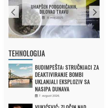
OSUMNJIČEN DA JE
PRODAO TUĐI BMW,
DRŽAVU NAPUSTIO
BRODOM
12. februar 2025.
TEHNOLOGIJA
BUDIMPEŠTA: STRUČNJACI ZA
DEAKTIVIRANJE BOMBI
UKLANJALI EKSPLOZIV SA
NASIPA DUNAVA
7. avgust 2026.
VUKIĆEVIĆ: ZLOČIN NAD