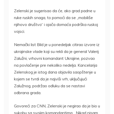
Zelenski je sugerisao da će, ako grad padne u
ruke ruskih snaga, to pomoći da se „mobiliše
njihovo društvo“ i ojača domaća podrška ruskoj
vojsci.
Nemački list Bild je u ponedeljak citirao izvore iz
ukrajinske vlade koji su rekli da je general Valerij
Zalužni, vrhovni komandant Ukrajine, pozvao
na povlačenje pre nekoliko nedelja. Kancelarija
Zelenskog je istog dana objavila saopštenje u
kojem se tvrdi da je najviši vrh, uključujući
Zalužnog, podržao odluku da se nastavi
odbrana grada.
Govoreći za CNN, Zelenski je negirao da je bio u
sukobu sa svojim komandantima. „Nikad nisam