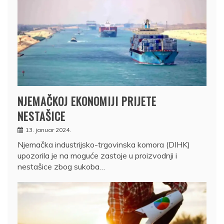
NJEMAČKOJ EKONOMIJI PRIJETE
NESTAŠICE
13. januar 2024.
Njemačka industrijsko-trgovinska komora (DIHK)
upozorila je na moguće zastoje u proizvodnji i
nestašice zbog sukoba…