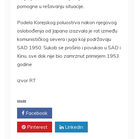
pomogne u rešavanju situacije.
Podela Korejskog poluostrva nakon njegovog
oslobođenja od Japana izazvala je rat između
komunističkog severa i juga koji podržavaju
SAD 1950. Sukob se proširio i povukao u SAD i
Kinu, sve dok nije bio zamrznut primirjem 1953.
godine
izvor RT
SHARE
Facebook
Twitter
Pinterest
Linkedin