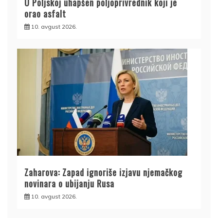
U Poljskoj uhapšen poljoprivrednik koji je
orao asfalt
10. avgust 2026.
Zaharova: Zapad ignoriše izjavu njemačkog
novinara o ubijanju Rusa
10. avgust 2026.