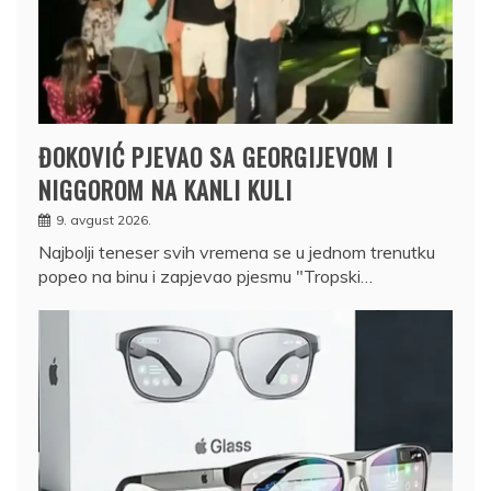
ĐOKOVIĆ PJEVAO SA GEORGIJEVOM I
NIGGOROM NA KANLI KULI
9. avgust 2026.
Najbolji teneser svih vremena se u jednom trenutku
popeo na binu i zapjevao pjesmu "Tropski…