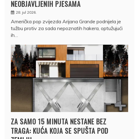
NEOBJAVLJENIH PJESAMA
28. jul 2026.
Američka pop zvijezda Arijana Grande podnijela je
tužbu protiv za sada nepoznatih hakera, optužujući
ih…
ZA SAMO 15 MINUTA NESTANE BEZ
TRAGA: KUĆA KOJA SE SPUŠTA POD