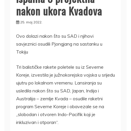
nakon ukora Kvadova
25. maj 2022.
Ovo dolazi nakon što su SAD i njihovi
savjeznici osudili Pjongjang na sastanku u
Tokiju
Tri balističke rakete poletele su iz Severne
Koreje, izvestila je južnokorejska vojska u srijedu
ujutru po lokalnom vremenu. Lansiranja su
usledila nakon što su SAD, Japan, Indija i
Australija – zemlje Kvada – osudile raketni
program Severne Koreje i obavezale se na
„slobodan i otvoren Indo-Pacifik koji je
inkluzivan i otporan“.