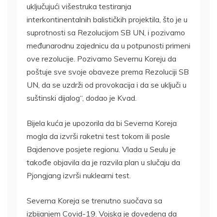
uključujući višestruka testiranja
interkontinentalnih balističkih projektila, što je u
suprotnosti sa Rezolucijom SB UN, i pozivamo
međunarodnu zajednicu da u potpunosti primeni
ove rezolucije. Pozivamo Severnu Koreju da
poštuje sve svoje obaveze prema Rezoluciji SB
UN, da se uzdrži od provokacija i da se uključi u
suštinski dijalog“, dodao je Kvad.
Bijela kuća je upozorila da bi Severna Koreja
mogla da izvrši raketni test tokom ili posle
Bajdenove posjete regionu. Vlada u Seulu je
takođe objavila da je razvila plan u slučaju da
Pjongjang izvrši nuklearni test.
Severna Koreja se trenutno suočava sa
izbijanjem Covid-19. Vojska je dovedena da