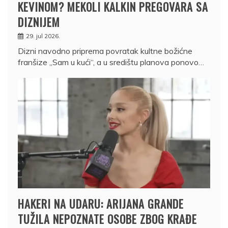
KEVINOM? MEKOLI KALKIN PREGOVARA SA
DIZNIJEM
29. jul 2026.
Dizni navodno priprema povratak kultne božićne
franšize „Sam u kući“, a u središtu planova ponovo…
HAKERI NA UDARU: ARIJANA GRANDE
TUŽILA NEPOZNATE OSOBE ZBOG KRAĐE