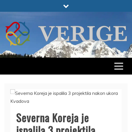
Skip
to
content
VERIGE
ODABRANO
Severna Koreja je
ispalila 3 ​​projektila