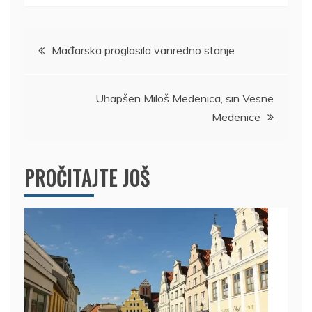
Kretanje
Mađarska proglasila vanredno stanje
članka
Uhapšen Miloš Medenica, sin Vesne
Medenice
PROČITAJTE JOŠ