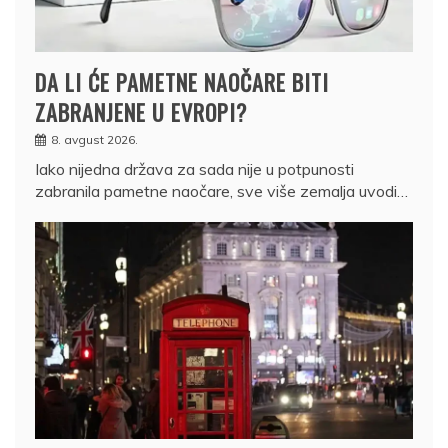
DA LI ĆE PAMETNE NAOČARE BITI
ZABRANJENE U EVROPI?
8. avgust 2026.
Iako nijedna država za sada nije u potpunosti
zabranila pametne naočare, sve više zemalja uvodi…