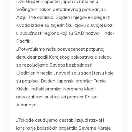
Džo Bajden napustio Japan i vratio se u
Vašington nakon petodnevnog putovanja u
Aziju. Pre odlaska, Bajden i njegove kolege iz
Kvada izdale su zajedničku izjavu o svojoj ulozi
u budućnosti regiona koji su SAD nazvali „Indo-
Pacifik“.
„Potvrđujemo našu posvećenost potpunoj
denuklearizaciji Korejskog poluostrva, u skladu
sa rezolucijama Saveta bezbednosti
Ujedinjenih nacija“, navodi se u saopštenju koje
su potpisali Bajden, japanski premijer Fumio
Kišida, indijski premijer Narendra Modi i
novoizabrani australijski premijer Entoni
Albaneze.
„Takođe osuđujemo destabilizujući razvoj i
lansiranje balističkih projektila Severne Koreje,