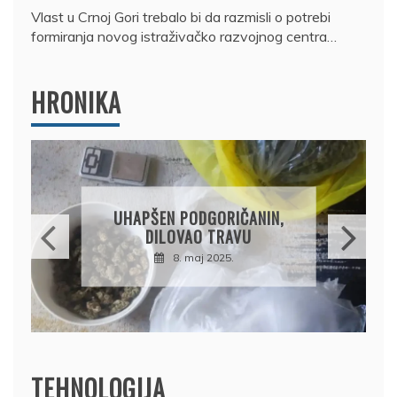
Vlast u Crnoj Gori trebalo bi da razmisli o potrebi
formiranja novog istraživačko razvojnog centra…
HRONIKA
DRŽAVLJANIN RUSIJE
OSUMNJIČEN DA JE
PRODAO TUĐI BMW,
DRŽAVU NAPUSTIO
BRODOM
12. februar 2025.
TEHNOLOGIJA