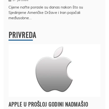
Cijene nafte porasle su danas nakon što su
Sjedinjene Američke Države i Iran pojačali
međusobne…
PRIVREDA
APPLE U PROŠLOJ GODINI NADMAŠIO