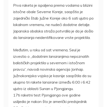
Prva raketa je ispaljena prema vodama u blizini
istočne obale Severne Koreje, saopštio je
zajednički štab Južne Koreje oko 6 sati ujutro po
lokalnom vremenu, ne nudeći dodatne detalje.
Japanska obalska straža potvrdila je da je došlo
do lansiranja neidentifikovane vrste projektila.
Međutim, u roku od sat vremena, Seul je
izvestio o „dodatnim lansiranjima nepoznatih
balističkih projektila u severnom i istočnom
pravcu“, navodi novinska agencija Jonhap.
Južnokorejska vojska je kasnije saopštila da su
ukupno tri rakete lansirane između 6:00 i 6:42
ujutro iz oblasti Sunan u Pjongjangu.
17ti raketni test Pjongjanga ove godine
uslijedio je nakon što je američki predsjednik