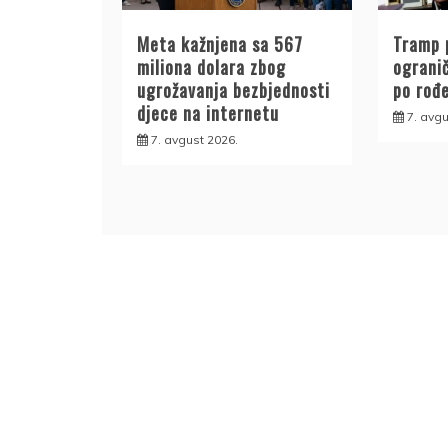
Meta kažnjena sa 567
Tramp 
miliona dolara zbog
ogranič
ugrožavanja bezbjednosti
po rođ
djece na internetu
7. avgu
7. avgust 2026.