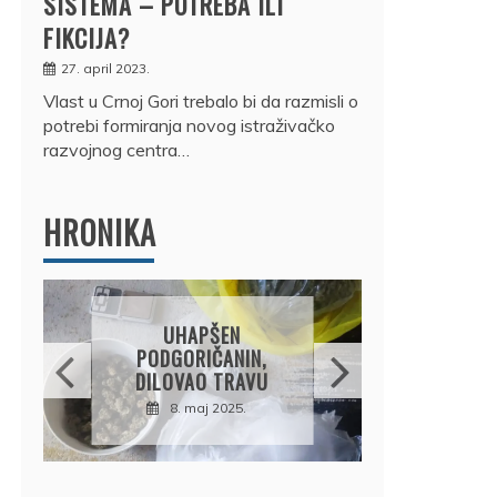
SISTEMA – POTREBA ILI
FIKCIJA?
27. april 2023.
Vlast u Crnoj Gori trebalo bi da razmisli o
potrebi formiranja novog istraživačko
razvojnog centra…
HRONIKA
DRŽ
UHAPŠEN
OSUM
PODGORIČANIN,
JE P
DILOVAO TRAVU
BMW
N
8. maj 2025.
B
12.