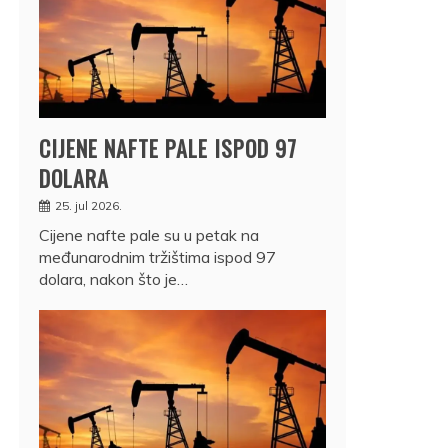
CIJENE NAFTE PALE ISPOD 97
DOLARA
25. jul 2026.
Cijene nafte pale su u petak na
međunarodnim tržištima ispod 97
dolara, nakon što je…