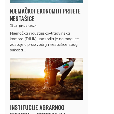
NJEMAČKOJ EKONOMIJI PRIJETE
NESTAŠICE
13. januar 2024.
Njemačka industrijsko-trgovinska
komora (DIHK) upozorila je na moguće
zastoje u proizvodnji i nestašice zbog
sukoba…
INSTITUCIJE AGRARNOG