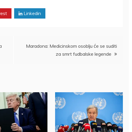
rest
Linkedin
a
Maradona: Medicinskom osoblju će se suditi
za smrt fudbalske legende