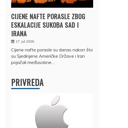
CIJENE NAFTE PORASLE ZBOG
ESKALACIJE SUKOBA SAD I
IRANA
17. jul 2026.
Cijene nafte porasle su danas nakon što
su Sjedinjene Američke Države i Iran
pojačali međusobne…
PRIVREDA