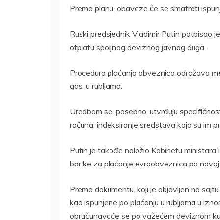
Prema planu, obaveze će se smatrati ispun
Ruski predsjednik Vladimir Putin potpisao 
otplatu spoljnog deviznog javnog duga.
Procedura plaćanja obveznica odražava meh
gas, u rubljama.
Uredbom se, posebno, utvrđuju specifičnos
računa, indeksiranje sredstava koja su im p
Putin je takođe naložio Kabinetu ministara i
banke za plaćanje evroobveznica po novo
Prema dokumentu, koji je objavljen na sajtu
kao ispunjene po plaćanju u rubljama u iznos
obračunavaće se po važećem deviznom ku