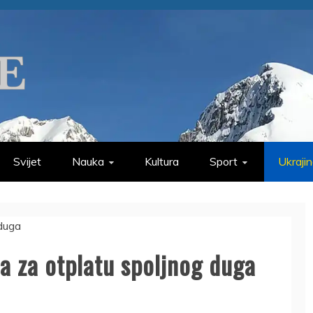
Svijet
Nauka
Kultura
Sport
Ukraji
la za otplatu spoljnog duga