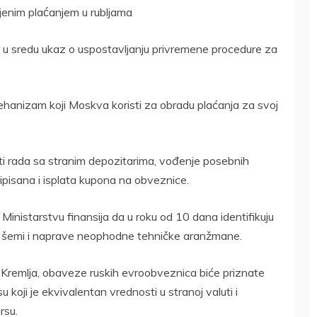
jenim plaćanjem u rubljama
je u sredu ukaz o uspostavljanju privremene procedure za
anizam koji Moskva koristi za obradu plaćanja za svoj
ti rada sa stranim depozitarima, vođenje posebnih
ripisana i isplata kupona na obveznice.
 Ministarstvu finansija da u roku od 10 dana identifikuju
j šemi i naprave neophodne tehničke aranžmane.
 Kremlja, obaveze ruskih evroobveznica biće priznate
u koji je ekvivalentan vrednosti u stranoj valuti i
rsu.