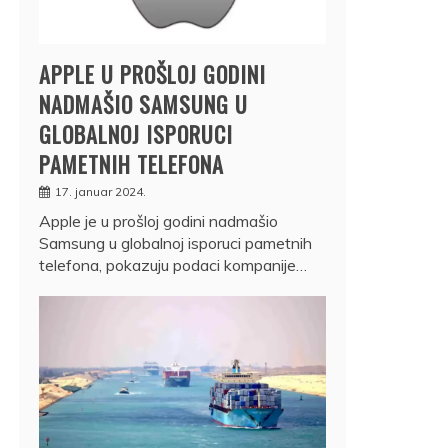
APPLE U PROŠLOJ GODINI
NADMAŠIO SAMSUNG U
GLOBALNOJ ISPORUCI
PAMETNIH TELEFONA
17. januar 2024.
Apple je u prošloj godini nadmašio
Samsung u globalnoj isporuci pametnih
telefona, pokazuju podaci kompanije…