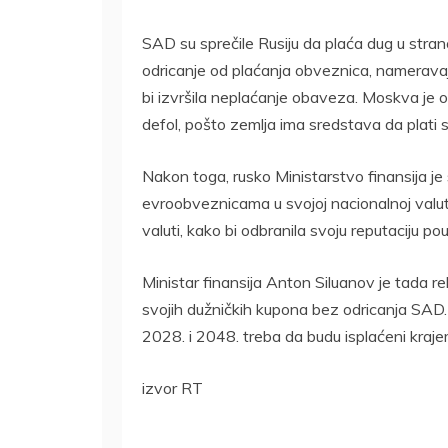
SAD su sprečile Rusiju da plaća dug u stra
odricanje od plaćanja obveznica, nameravaju
bi izvršila neplaćanje obaveza. Moskva je
defol, pošto zemlja ima sredstava da plati 
Nakon toga, rusko Ministarstvo finansija je
evroobveznicama u svojoj nacionalnoj valuti,
valuti, kako bi odbranila svoju reputaciju 
Ministar finansija Anton Siluanov je tada 
svojih dužničkih kupona bez odricanja SAD.
2028. i 2048. treba da budu isplaćeni kraje
izvor RT