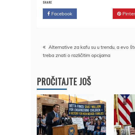
SHARE
Facebook
Twitter
Pinte
Kretanje
Alternative za kafu su u trendu, a evo št
treba znati o različitim opcijama
članka
PROČITAJTE JOŠ