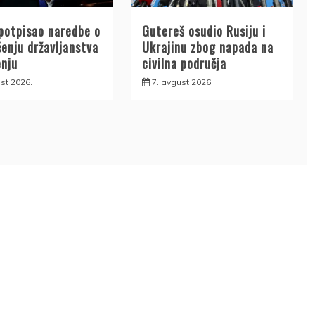
potpisao naredbe o
Gutereš osudio Rusiju i
enju državljanstva
Ukrajinu zbog napada na
enju
civilna područja
st 2026.
7. avgust 2026.