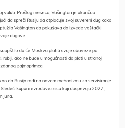
noj valuti. Prošlog meseca, Vašington je okončao
ći da spreči Rusiju da otplaćuje svoj suvereni dug kako
 optužila Vašington da pokušava da izvede veštački
svoje dugove.
 saopštilo da će Moskva platiti svoje obaveze po
 rublji, ako ne bude u mogućnosti da plati u stranoj
pouzdanog zajmoprimca.
rekao da Rusija radi na novom mehanizmu za servisiranje
 Sledeći kuponi evroobveznica koji dospevaju 2027.,
m juna.