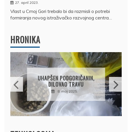
27. april 2023.
Vlast u Crnoj Gori trebalo bi da razmisli o potrebi
formiranja novog istraživačko razvojnog centra…
HRONIKA
DRŽAVLJANIN RUSIJE
OSUMNJIČEN DA JE
PRODAO TUĐI BMW,
DRŽAVU NAPUSTIO
BRODOM
12. februar 2025.