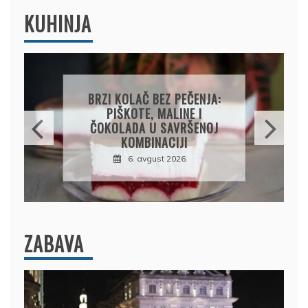
KUHINJA
PAPRIKE SA MESOM I
PIRINČEM NA KAŠIKU:
SOČAN I JEDNOSTAVAN
RUČAK IZ JEDNE ŠERPE
7. avgust 2026.
ZABAVA