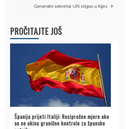
Generalni sekretar UN stigao u Kijev
PROČITAJTE JOŠ
Španija prijeti Italiji: Recipročne mjere ako
se ne ukinu granične kontrole za španske