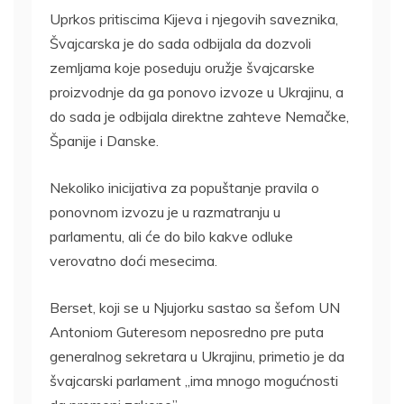
Uprkos pritiscima Kijeva i njegovih saveznika,
Švajcarska je do sada odbijala da dozvoli
zemljama koje poseduju oružje švajcarske
proizvodnje da ga ponovo izvoze u Ukrajinu, a
do sada je odbijala direktne zahteve Nemačke,
Španije i Danske.
Nekoliko inicijativa za popuštanje pravila o
ponovnom izvozu je u razmatranju u
parlamentu, ali će do bilo kakve odluke
verovatno doći mesecima.
Berset, koji se u Njujorku sastao sa šefom UN
Antoniom Guteresom neposredno pre puta
generalnog sekretara u Ukrajinu, primetio je da
švajcarski parlament „ima mnogo mogućnosti