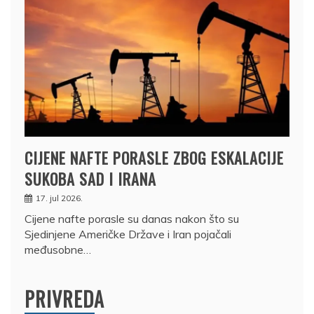
CIJENE NAFTE PORASLE ZBOG ESKALACIJE
SUKOBA SAD I IRANA
17. jul 2026.
Cijene nafte porasle su danas nakon što su
Sjedinjene Američke Države i Iran pojačali
međusobne…
PRIVREDA