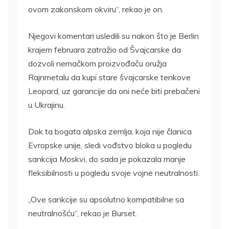
ovom zakonskom okviru“, rekao je on.
Njegovi komentari usledili su nakon što je Berlin
krajem februara zatražio od Švajcarske da
dozvoli nemačkom proizvođaču oružja
Rajnmetalu da kupi stare švajcarske tenkove
Leopard, uz garancije da oni neće biti prebačeni
u Ukrajinu.
Dok ta bogata alpska zemlja, koja nije članica
Evropske unije, sledi vođstvo bloka u pogledu
sankcija Moskvi, do sada je pokazala manje
fleksibilnosti u pogledu svoje vojne neutralnosti.
„Ove sankcije su apsolutno kompatibilne sa
neutralnošću“, rekao je Burset.