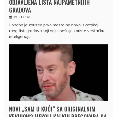
OBJAVLJENA LISTA NAJPAMETNIJIH
GRADOVA
29. jul 2026.
London je zauzeo prvo mesto na novoj svetskoj
rang-listi gradova koji najuspešnije koriste veštačku
inteligenciju…
NOVI „SAM U KUĆI“ SA ORIGINALNIM
KEVINOM? MEKOLI KALKIN PREGOVARA SA