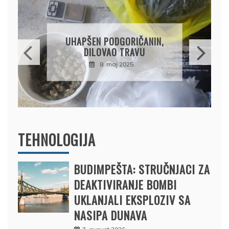
DRŽAVLJANIN RUSIJE
OSUMNJIČEN DA JE
PRODAO TUĐI BMW,
DRŽAVU NAPUSTIO
BRODOM
12. februar 2025.
TEHNOLOGIJA
BUDIMPEŠTA: STRUČNJACI ZA
DEAKTIVIRANJE BOMBI
UKLANJALI EKSPLOZIV SA
NASIPA DUNAVA