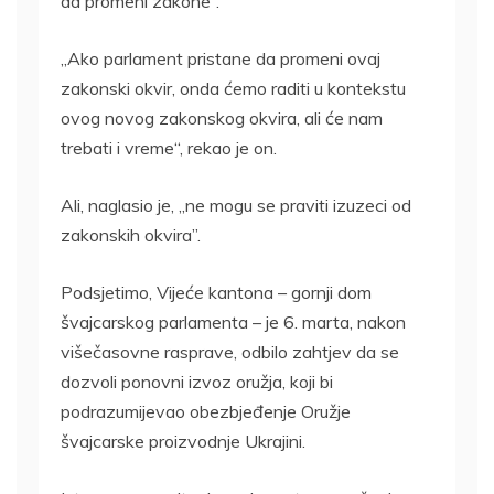
da promeni zakone”.
„Ako parlament pristane da promeni ovaj
zakonski okvir, onda ćemo raditi u kontekstu
ovog novog zakonskog okvira, ali će nam
trebati i vreme“, rekao je on.
Ali, naglasio je, „ne mogu se praviti izuzeci od
zakonskih okvira”.
Podsjetimo, Vijeće kantona – gornji dom
švajcarskog parlamenta – je 6. marta, nakon
višečasovne rasprave, odbilo zahtjev da se
dozvoli ponovni izvoz oružja, koji bi
podrazumijevao obezbjeđenje Oružje
švajcarske proizvodnje Ukrajini.