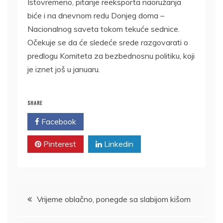
Istovremeno, pitanje reeksporta naoružanja
biće i na dnevnom redu Donjeg doma –
Nacionalnog saveta tokom tekuće sednice.
Očekuje se da će sledeće srede razgovarati o
predlogu Komiteta za bezbednosnu politiku, koji
je iznet još u januaru.
SHARE
Facebook
Twitter
Pinterest
Linkedin
Kretanje
Vrijeme oblačno, ponegde sa slabijom kišom
članka