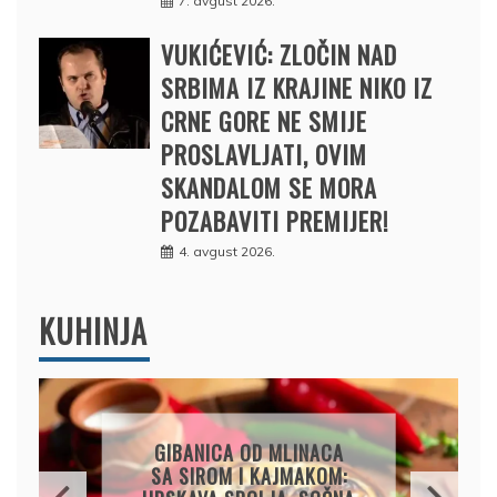
7. avgust 2026.
VUKIĆEVIĆ: ZLOČIN NAD
SRBIMA IZ KRAJINE NIKO IZ
CRNE GORE NE SMIJE
PROSLAVLJATI, OVIM
SKANDALOM SE MORA
POZABAVITI PREMIJER!
4. avgust 2026.
KUHINJA
OSVJEŽAVAJUĆA
LIMUNADA OD