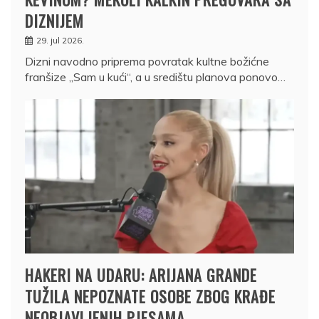
DIZNIJEM
29. jul 2026.
Dizni navodno priprema povratak kultne božićne
franšize „Sam u kući“, a u središtu planova ponovo…
HAKERI NA UDARU: ARIJANA GRANDE
TUŽILA NEPOZNATE OSOBE ZBOG KRAĐE
NEOBJAVLJENIH PJESAMA