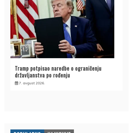
Tramp potpisao naredbe o ograničenju
državljanstva po rođenju
7. avgust 2026.