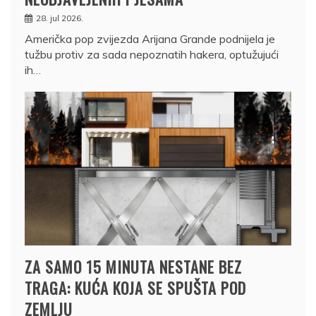
28. jul 2026.
Američka pop zvijezda Arijana Grande podnijela je
tužbu protiv za sada nepoznatih hakera, optužujući
ih…
ZA SAMO 15 MINUTA NESTANE BEZ
TRAGA: KUĆA KOJA SE SPUŠTA POD
ZEMLJU