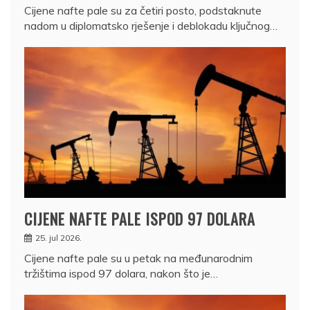
Cijene nafte pale su za četiri posto, podstaknute
nadom u diplomatsko rješenje i deblokadu ključnog…
CIJENE NAFTE PALE ISPOD 97 DOLARA
25. jul 2026.
Cijene nafte pale su u petak na međunarodnim
tržištima ispod 97 dolara, nakon što je…