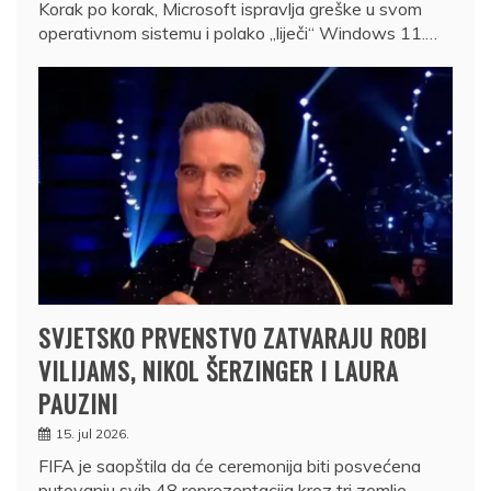
Korak po korak, Microsoft ispravlja greške u svom
operativnom sistemu i polako „liječi“ Windows 11.…
SVJETSKO PRVENSTVO ZATVARAJU ROBI
VILIJAMS, NIKOL ŠERZINGER I LAURA
PAUZINI
15. jul 2026.
FIFA je saopštila da će ceremonija biti posvećena
putovanju svih 48 reprezentacija kroz tri zemlje…