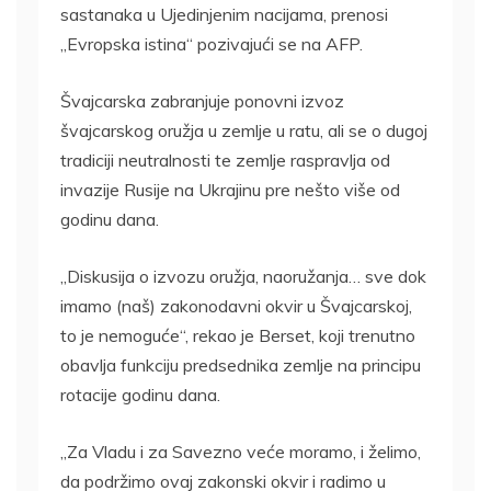
sastanaka u Ujedinjenim nacijama, prenosi
„Evropska istina“ pozivajući se na AFP.
Švajcarska zabranjuje ponovni izvoz
švajcarskog oružja u zemlje u ratu, ali se o dugoj
tradiciji neutralnosti te zemlje raspravlja od
invazije Rusije na Ukrajinu pre nešto više od
godinu dana.
„Diskusija o izvozu oružja, naoružanja… sve dok
imamo (naš) zakonodavni okvir u Švajcarskoj,
to je nemoguće“, rekao je Berset, koji trenutno
obavlja funkciju predsednika zemlje na principu
rotacije godinu dana.
„Za Vladu i za Savezno veće moramo, i želimo,
da podržimo ovaj zakonski okvir i radimo u