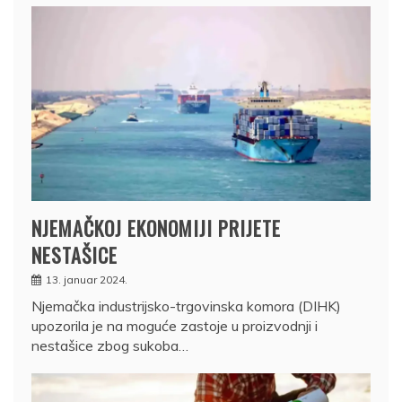
NJEMAČKOJ EKONOMIJI PRIJETE
NESTAŠICE
13. januar 2024.
Njemačka industrijsko-trgovinska komora (DIHK)
upozorila je na moguće zastoje u proizvodnji i
nestašice zbog sukoba…