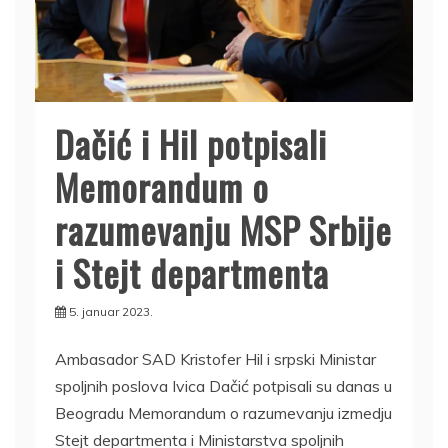
Dačić i Hil potpisali
Memorandum o
razumevanju MSP Srbije
i Stejt departmenta
5. januar 2023.
Ambasador SAD Kristofer Hil i srpski Ministar
spoljnih poslova Ivica Dačić potpisali su danas u
Beogradu Memorandum o razumevanju izmedju
Stejt departmenta i Ministarstva spoljnih