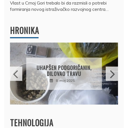
Vlast u Crnoj Gori trebalo bi da razmisli o potrebi
formiranja novog istraživačko razvojnog centra…
HRONIKA
DRŽAVLJANIN RUSIJE
OSUMNJIČEN DA JE
PRODAO TUĐI BMW,
DRŽAVU NAPUSTIO
BRODOM
12. februar 2025.
TEHNOLOGIJA