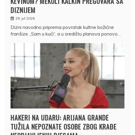
KEVINOM? MEKOLI KALKIN PREGOVARA SA
DIZNIJEM
29. jul 2026.
Dizni navodno priprema povratak kultne božićne
franšize „Sam u kući“, a u središtu planova ponovo…
HAKERI NA UDARU: ARIJANA GRANDE
TUŽILA NEPOZNATE OSOBE ZBOG KRAĐE