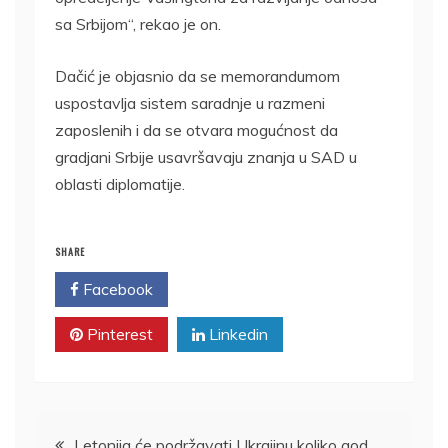
sa Srbijom“, rekao je on.
Dačić je objasnio da se memorandumom
uspostavlja sistem saradnje u razmeni
zaposlenih i da se otvara mogućnost da
gradjani Srbije usavršavaju znanja u SAD u
oblasti diplomatije.
SHARE
Facebook
Twitter
Pinterest
Linkedin
Kretanje
Letonija će podržavati Ukrajinu koliko god