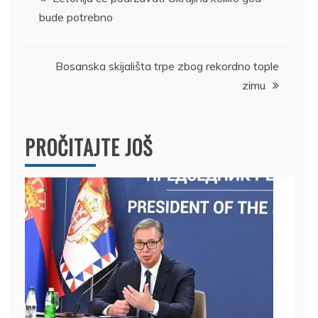
bude potrebno
članka
Bosanska skijališta trpe zbog rekordno tople
zimu
PROČITAJTE JOŠ