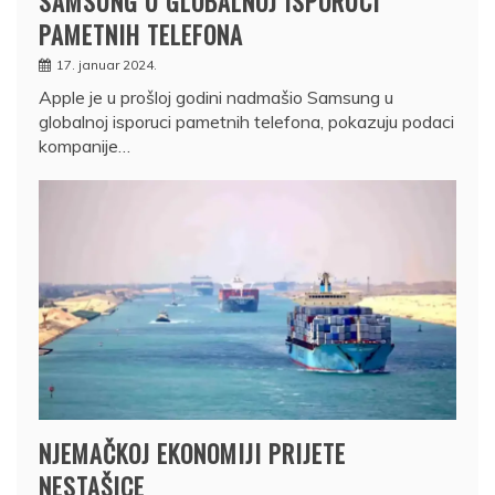
SAMSUNG U GLOBALNOJ ISPORUCI
PAMETNIH TELEFONA
17. januar 2024.
Apple je u prošloj godini nadmašio Samsung u
globalnoj isporuci pametnih telefona, pokazuju podaci
kompanije…
NJEMAČKOJ EKONOMIJI PRIJETE
NESTAŠICE