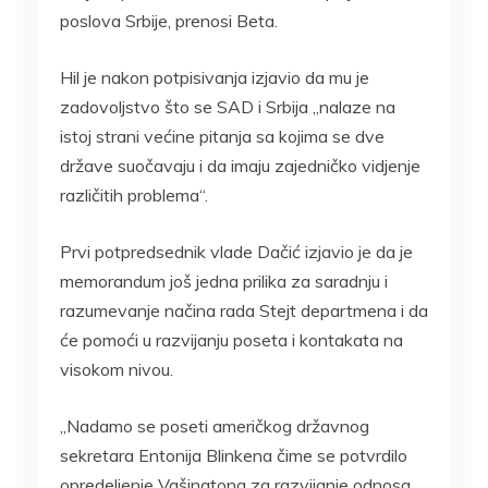
poslova Srbije, prenosi Beta.
Hil je nakon potpisivanja izjavio da mu je
zadovoljstvo što se SAD i Srbija „nalaze na
istoj strani većine pitanja sa kojima se dve
države suočavaju i da imaju zajedničko vidjenje
različitih problema“.
Prvi potpredsednik vlade Dačić izjavio je da je
memorandum još jedna prilika za saradnju i
razumevanje načina rada Stejt departmena i da
će pomoći u razvijanju poseta i kontakata na
visokom nivou.
„Nadamo se poseti američkog državnog
sekretara Entonija Blinkena čime se potvrdilo
opredeljenje Vašingtona za razvijanje odnosa