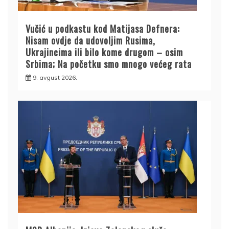
Vučić u podkastu kod Matijasa Defnera:
Nisam ovdje da udovoljim Rusima,
Ukrajincima ili bilo kome drugom – osim
Srbima; Na početku smo mnogo većeg rata
9. avgust 2026.