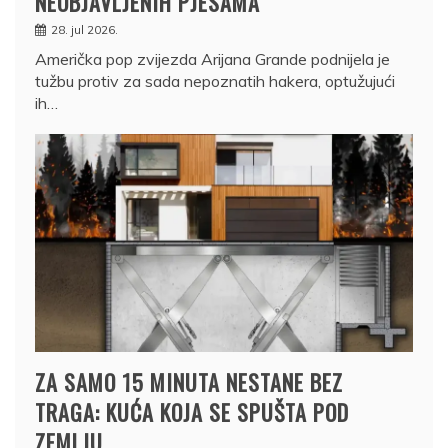
NEOBJAVLJENIH PJESAMA
28. jul 2026.
Američka pop zvijezda Arijana Grande podnijela je
tužbu protiv za sada nepoznatih hakera, optužujući
ih…
ZA SAMO 15 MINUTA NESTANE BEZ
TRAGA: KUĆA KOJA SE SPUŠTA POD
ZEMLJU