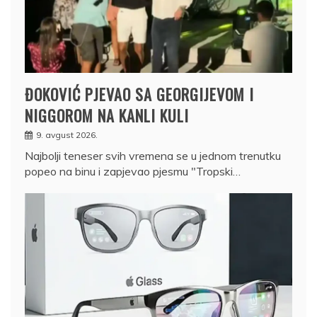
ĐOKOVIĆ PJEVAO SA GEORGIJEVOM I
NIGGOROM NA KANLI KULI
9. avgust 2026.
Najbolji teneser svih vremena se u jednom trenutku
popeo na binu i zapjevao pjesmu "Tropski…