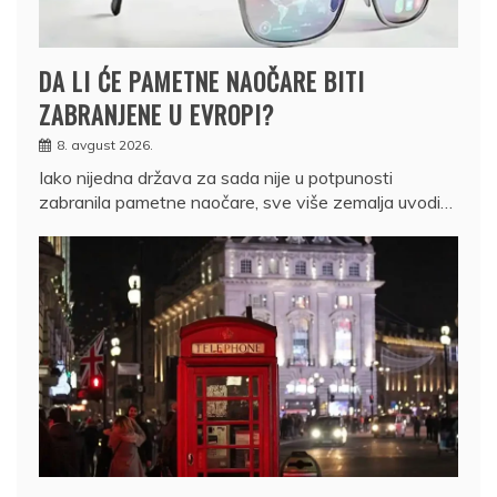
DA LI ĆE PAMETNE NAOČARE BITI
ZABRANJENE U EVROPI?
8. avgust 2026.
Iako nijedna država za sada nije u potpunosti
zabranila pametne naočare, sve više zemalja uvodi…