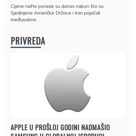
Cijene nafte porasle su danas nakon što su
Sjedinjene Američke Države i Iran pojačali
međusobne…
PRIVREDA
APPLE U PROŠLOJ GODINI NADMAŠIO