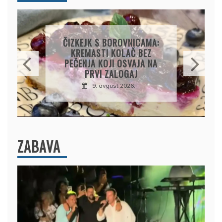
KOLAČ S LIMUNOM I
SIROM: RECEPT ZA
KREMASTU POSLASTICU
KOJA SE TOPI U USTIMA
9. avgust 2026.
ZABAVA