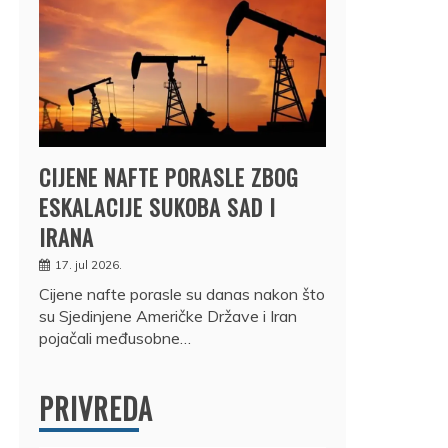
CIJENE NAFTE PORASLE ZBOG
ESKALACIJE SUKOBA SAD I
IRANA
17. jul 2026.
Cijene nafte porasle su danas nakon što
su Sjedinjene Američke Države i Iran
pojačali međusobne…
PRIVREDA