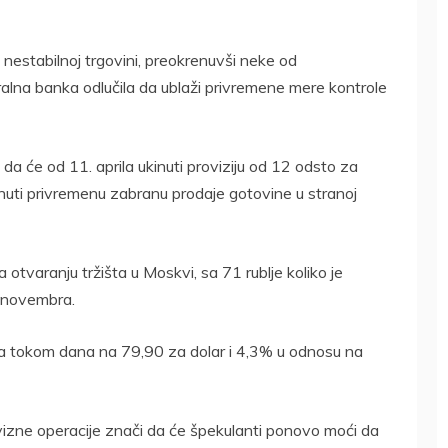
u nestabilnoj trgovini, preokrenuvši neke od
ralna banka odlučila da ublaži privremene mere kontrole
a će od 11. aprila ukinuti proviziju od 12 odsto za
inuti privremenu zabranu prodaje gotovine u stranoj
 otvaranju tržišta u Moskvi, sa 71 rublje koliko je
. novembra.
ja tokom dana na 79,90 za dolar i 4,3% u odnosu na
izne operacije znači da će špekulanti ponovo moći da