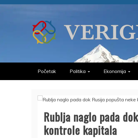
Skip
to
content
VERIGE
ODABRANO
Početak
Politika
Ekonomija
Rublja naglo pada dok
kontrole kapitala