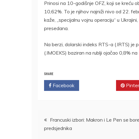
Prinosi na 10-godišnje OFZ, koji se kreću o
10,62%. To je njihov najniži nivo od 22. fe
kaže, „specijalnu vojnu operaciju“ u Ukrajini
presedana.
Na berzi, dolarski indeks RTS-a (.IRTS) je
(.IMOEKS) baziran na rublji ojačao 0,8% na
SHARE
Facebook
Twitter
Pinte
Kretanje
Francuski izbori: Makron i Le Pen se bor
predsjednika
članka