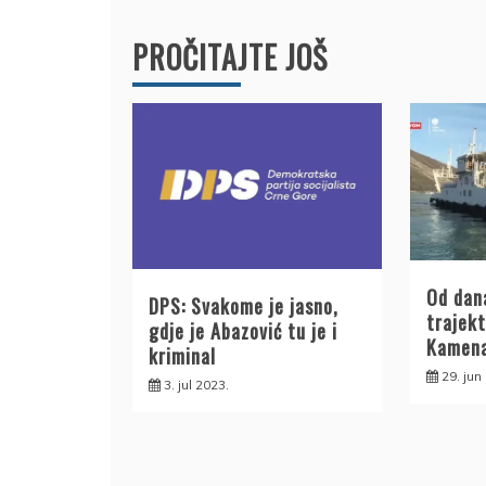
PROČITAJTE JOŠ
Od dana
DPS: Svakome je jasno,
trajekt
gdje je Abazović tu je i
Kamena
kriminal
29. jun
3. jul 2023.