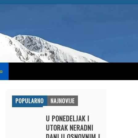
na
POPULARNO
NAJNOVIJE
U PONEDELJAK I
UTORAK NERADNI
DANI U OSNOVNIM I