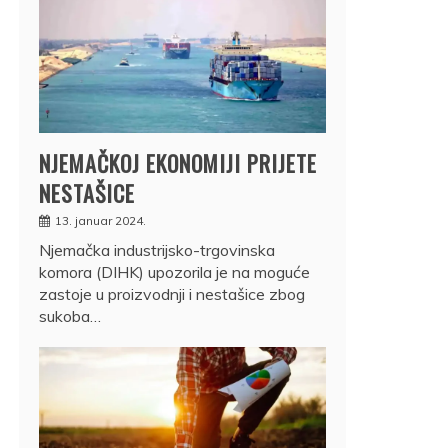
NJEMAČKOJ EKONOMIJI PRIJETE
NESTAŠICE
13. januar 2024.
Njemačka industrijsko-trgovinska
komora (DIHK) upozorila je na moguće
zastoje u proizvodnji i nestašice zbog
sukoba…