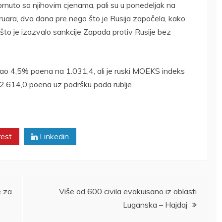
brnuto sa njihovim cjenama, pali su u ponedeljak na
bruara, dva dana pre nego što je Rusija započela, kako
, što je izazvalo sankcije Zapada protiv Rusije bez
 pao 4,5% poena na 1.031,4, ali je ruski MOEKS indeks
 2.614,0 poena uz podršku pada rublje.
rest
Linkedin
e za
Više od 600 civila evakuisano iz oblasti
Luganska – Hajdaj