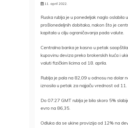
11. april 2022.
Ruska rublja je u ponedeljak naglo oslabila 
prošlonedeljnih dobitaka, nakon što je cent
kapitala u cilju ograničavanja pada valute.
Centralna banka je kasno u petak saopštila d
kupovinu deviza preko brokerskih kuća i uk
valuti fizičkim licima od 18. aprila.
Rublja je pala na 82,09 u odnosu na dolar na
iznosila u petak za najjaču vrednost od 11
Do 07:27 GMT rublja je bila skoro 5% slabi
evro na 86,35.
Odluka da se ukine provizija od 12% na dev