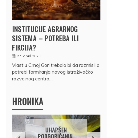
INSTITUCIJE AGRARNOG
SISTEMA – POTREBA ILI
FIKCIJA?
27. april 2023.
Vlast u Crnoj Gori trebalo bi da razmisli o
potrebi formiranja novog istraživačko
razvojnog centra…
HRONIKA
DRŽ
UHAPŠEN
OSUM
PODGORIČANIN,
JE P