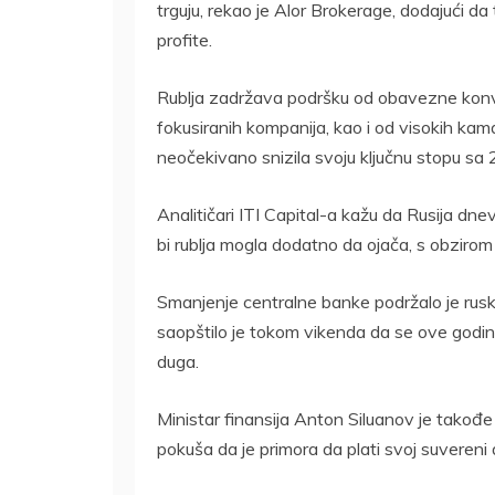
trguju, rekao je Alor Brokerage, dodajući da 
profite.
Rublja zadržava podršku od obavezne konv
fokusiranih kompanija, kao i od visokih kam
neočekivano snizila svoju ključnu stopu sa
Analitičari ITI Capital-a kažu da Rusija dne
bi rublja mogla dodatno da ojača, s obzirom
Smanjenje centralne banke podržalo je rus
saopštilo je tokom vikenda da se ove godine 
duga.
Ministar finansija Anton Siluanov je takođ
pokuša da je primora da plati svoj suvereni 