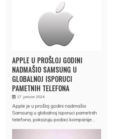
APPLE U PROŠLOJ GODINI
NADMAŠIO SAMSUNG U
GLOBALNOJ ISPORUCI
PAMETNIH TELEFONA
17. januar 2024.
Apple je u prošloj godini nadmašio
Samsung u globalnoj isporuci pametnih
telefona, pokazuju podaci kompanije…