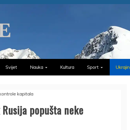
Svijet
Nauka
Kultura
Sport
Ukraji
 Rusija popušta neke