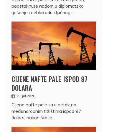
podstaknute nadom u diplomatsko
rješenje i deblokadu ključnog…
CIJENE NAFTE PALE ISPOD 97
DOLARA
25. jul 2026.
Cijene nafte pale su u petak na
međunarodnim tržištima ispod 97
dolara, nakon što je…