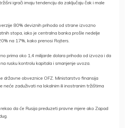
tržišni igrači imaju tendenciju da zaključaju čak i male
erzije 80% deviznih prihoda od strane izvozno
atnih stopa, iako je centralna banka prošle nedelje
 20% na 17%, kako prenosi Rojters.
vno prima oko 1,4 milijarde dolara prihoda od izvoza i da
 na rusku kontrolu kapitala i smanjenje uvoza.
ke državne obveznice OFZ. Ministarstvo finansija
neće zaduživati na lokalnim ili inostranim tržištima
e rekao da će Rusija preduzeti pravne mjere ako Zapad
dug.