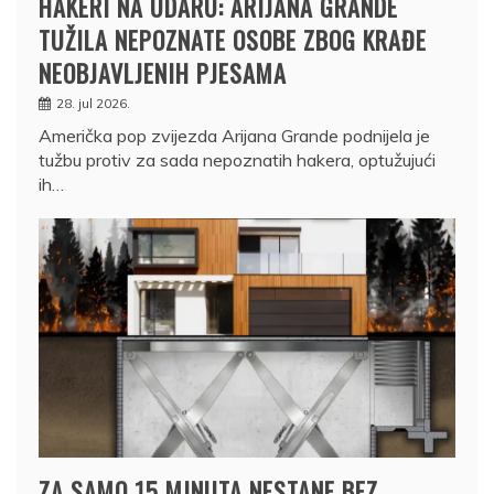
HAKERI NA UDARU: ARIJANA GRANDE
TUŽILA NEPOZNATE OSOBE ZBOG KRAĐE
NEOBJAVLJENIH PJESAMA
28. jul 2026.
Američka pop zvijezda Arijana Grande podnijela je
tužbu protiv za sada nepoznatih hakera, optužujući
ih…
ZA SAMO 15 MINUTA NESTANE BEZ