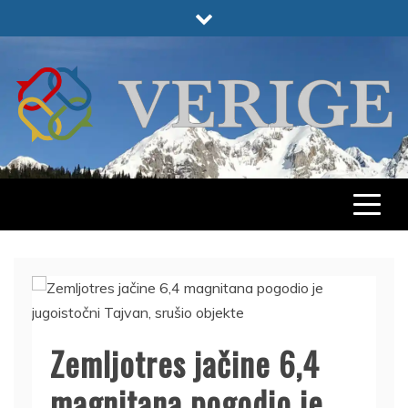
Skip
to
content
VERIGE
ODABRANO
Zemljotres jačine 6,4
magnitana pogodio je