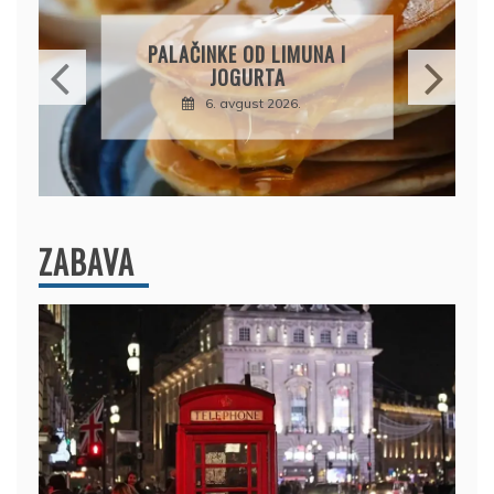
BRZI KOLAČ BEZ PEČE
 OD LIMUNA I
PIŠKOTE, MALINE 
GURTA
ČOKOLADA U SAVRŠ
KOMBINACIJI
gust 2026.
6. avgust 2026.
ZABAVA