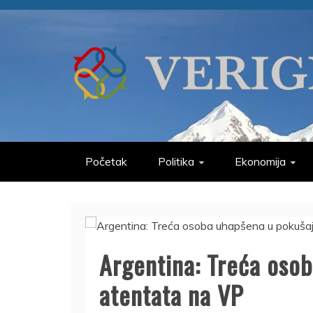
Skip
to
content
VERIGE
ODABRANO
Početak
Politika
Ekonomija
Argentina: Treća oso
atentata na VP