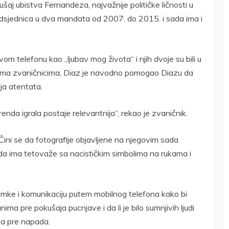
ušaj ubistva Fernandeza, najvažnije političke ličnosti u
redsjednica u dva mandata od 2007. do 2015. i sada ima i
m telefonu kao „ljubav mog života“ i njih dvoje su bili u
rema zvaničnicima, Diaz je navodno pomogao Diazu da
a atentata.
enda igrala postaje relevantnija“, rekao je zvaničnik.
Čini se da fotografije objavljene na njegovim sada
a ima tetovaže sa nacističkim simbolima na rukama i
snimke i komunikaciju putem mobilnog telefona kako bi
ma pre pokušaja pucnjave i da li je bilo sumnjivih ljudi
ma pre napada.