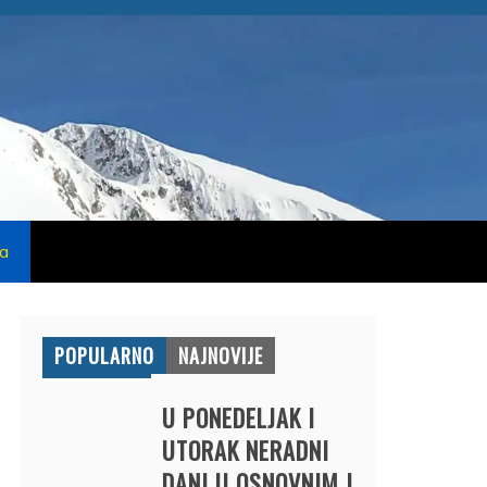
na
POPULARNO
NAJNOVIJE
U PONEDELJAK I
UTORAK NERADNI
DANI U OSNOVNIM I