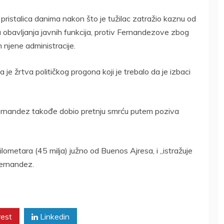
pristalica danima nakon što je tužilac zatražio kaznu od
 obavljanja javnih funkcija, protiv Fernandezove zbog
njene administracije.
je žrtva političkog progona koji je trebalo da je izbaci
Fernandez takođe dobio pretnju smrću putem poziva
lometara (45 milja) južno od Buenos Ajresa, i „istražuje
Fernandez.
rest
Linkedin