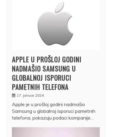
APPLE U PROŠLOJ GODINI
NADMAŠIO SAMSUNG U
GLOBALNOJ ISPORUCI
PAMETNIH TELEFONA
17. januar 2024.
Apple je u prošloj godini nadmašio
Samsung u globalnoj isporuci pametnih
telefona, pokazuju podaci kompanije…