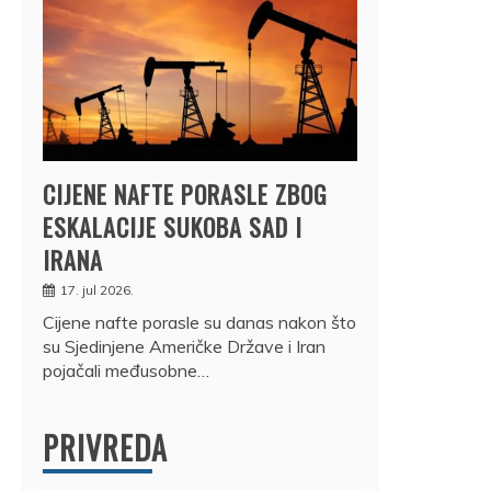
CIJENE NAFTE PORASLE ZBOG
ESKALACIJE SUKOBA SAD I
IRANA
17. jul 2026.
Cijene nafte porasle su danas nakon što
su Sjedinjene Američke Države i Iran
pojačali međusobne…
PRIVREDA