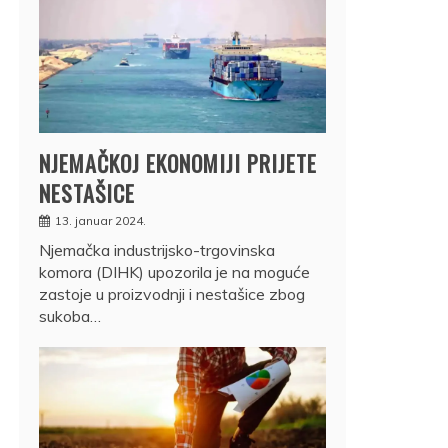
NJEMAČKOJ EKONOMIJI PRIJETE
NESTAŠICE
13. januar 2024.
Njemačka industrijsko-trgovinska
komora (DIHK) upozorila je na moguće
zastoje u proizvodnji i nestašice zbog
sukoba…