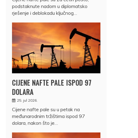
podstaknute nadom u diplomatsko
rješenje i deblokadu ključnog…
CIJENE NAFTE PALE ISPOD 97
DOLARA
25. jul 2026.
Cijene nafte pale su u petak na
međunarodnim tržištima ispod 97
dolara, nakon što je…