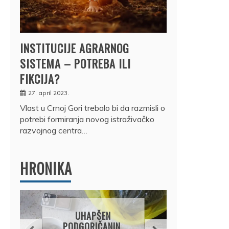
INSTITUCIJE AGRARNOG
SISTEMA – POTREBA ILI
FIKCIJA?
27. april 2023.
Vlast u Crnoj Gori trebalo bi da razmisli o
potrebi formiranja novog istraživačko
razvojnog centra…
HRONIKA
DRŽ
UHAPŠEN
OSUM
PODGORIČANIN,
JE P