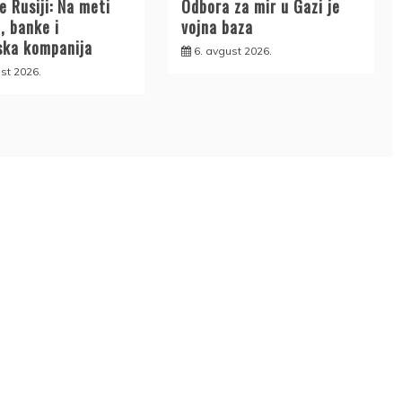
e Rusiji: Na meti
Odbora za mir u Gazi je
, banke i
vojna baza
ska kompanija
6. avgust 2026.
st 2026.