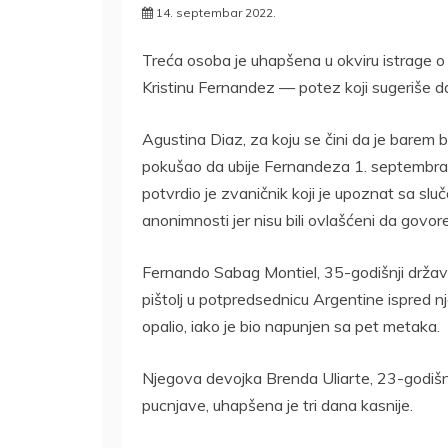
14. septembar 2022.
Treća osoba je uhapšena u okviru istrage 
Kristinu Fernandez — potez koji sugeriše da 
Agustina Diaz, za ​​koju se čini da je barem 
pokušao da ubije Fernandeza 1. septembra, 
potvrdio je zvaničnik koji je upoznat sa sl
anonimnosti jer nisu bili ovlašćeni da govore 
Fernando Sabag Montiel, 35-godišnji državlj
pištolj u potpredsednicu Argentine ispred nj
opalio, iako je bio napunjen sa pet metaka.
Njegova devojka Brenda Uliarte, 23-godišn
pucnjave, uhapšena je tri dana kasnije.