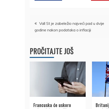
Kretanje
Vall St je zabeležio najveći pad u dvije
godine nakon podataka o inflaciji
članka
PROČITAJTE JOŠ
Francuska će uskoro
Britani