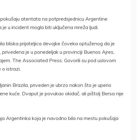
o pokušaju atentata na potpredsjednicu Argentine
je u incident mogla biti uključena mreža ljudi.
bila bliska prijateljica devojke čoveka optuženog da je
privedena je u ponedeljak u provinciji Buenos Ajres,
učajem. The Associated Press. Govorili su pod uslovom
o istrazi.
anin Brazila, priveden je ubrzo nakon što je uperio
ene kuće. Dvaput je povukao okidač, ali pištolj Bersa nije
ja Argentinka koja je navodno bila na mestu pokušaja