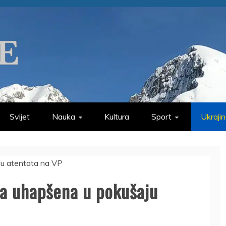
Svijet
Nauka
Kultura
Sport
Ukraji
ba uhapšena u pokušaju