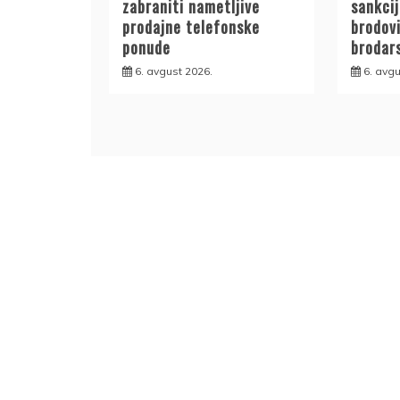
zabraniti nametljive
sankcij
prodajne telefonske
brodovi
ponude
brodar
6. avgust 2026.
6. avgu