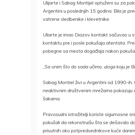
Ulijarte i Sabag Montijel optuženi su za pok
Argentini u poslednjih 15 godina. Bila je p
vatrene sledbenike i klevetnike.
Uliarte je imao Diazov kontakt sačuvao u svo
kontaktu pre i posle pokušaja atentata. P
pobegne sa mesta događaja nakon pokušaj
„Sa onim što do sada učimo, uloga koju je Br
Sabag Montiel živi u Argentini od 1990-ih. 
neaktivnim društvenim mrežama pokazuju d
šakama.
Pravosudni istražitelji koriste sigurnosne 
pokušali da rekonstruišu šta se dešavalo dani
prisutnih oko potpredsednikove kuće dani