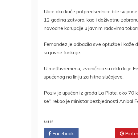
Ulice oko kuće potpredsednice bile su pune 
12 godina zatvora, kao i doživotnu zabranu
navodne korupcije u javnim radovima tokom 
Fernandez je odbacila sve optužbe i kaže da 
sa javne funkcije.
U međuvremenu, zvaničnici su rekli da je 
upućenog na liniju za hitne slučajeve.
Poziv je upućen iz grada La Plate, oko 70 ki
se“, rekao je ministar bezbjednosti Anibal 
SHARE
Facebook
Twitter
Pinte