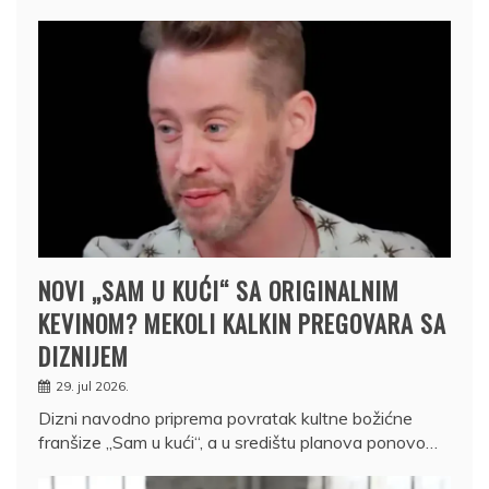
NOVI „SAM U KUĆI“ SA ORIGINALNIM
KEVINOM? MEKOLI KALKIN PREGOVARA SA
DIZNIJEM
29. jul 2026.
Dizni navodno priprema povratak kultne božićne
franšize „Sam u kući“, a u središtu planova ponovo…