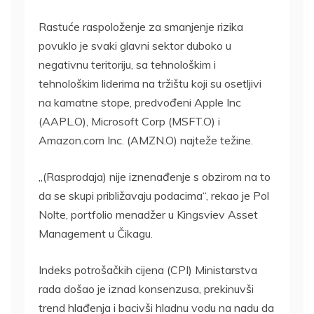
Rastuće raspoloženje za smanjenje rizika
povuklo je svaki glavni sektor duboko u
negativnu teritoriju, sa tehnološkim i
tehnološkim liderima na tržištu koji su osetljivi
na kamatne stope, predvođeni Apple Inc
(AAPL.O), Microsoft Corp (MSFT.O) i
Amazon.com Inc. (AMZN.O) najteže težine.
„(Rasprodaja) nije iznenađenje s obzirom na to
da se skupi približavaju podacima“, rekao je Pol
Nolte, portfolio menadžer u Kingsviev Asset
Management u Čikagu.
Indeks potrošačkih cijena (CPI) Ministarstva
rada došao je iznad konsenzusa, prekinuvši
trend hlađenja i bacivši hladnu vodu na nadu da