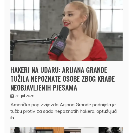
HAKERI NA UDARU: ARIJANA GRANDE
TUŽILA NEPOZNATE OSOBE ZBOG KRAĐE
NEOBJAVLJENIH PJESAMA
28. jul 2026.
Američka pop zvijezda Arijana Grande podnijela je
tužbu protiv za sada nepoznatih hakera, optužujući
ih…