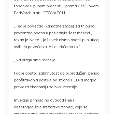
fondova u punom procentu , prema CME-ovom
FedVatch alatu. FEDVATCH
„Fed je povećao (kamatne stope) za tri puna
procentna poena u poslednjih šest meseci“,
rekao je Nolte. „Još uvek nismo osetili pun uticaj
svih tih povećanja. Ali osetićemo to.“
„Na pragu smo recesije.
I dalje postoji zabrinutost da bi produženi period
pooštravanja politike od strane FED-a mogao
prevesti ekonomiju na ivicu recesije.
Inverzija prinosa na dvogodišnje i
desetogodišnje trezorske zapise, koja se
smatrala znakom predstojeće recesije, dodatno