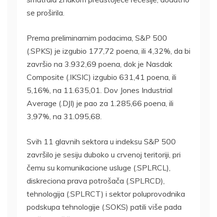
se proširila.
Prema preliminarnim podacima, S&P 500
(.SPKS) je izgubio 177,72 poena, ili 4,32%, da bi
završio na 3.932,69 poena, dok je Nasdak
Composite (.IKSIC) izgubio 631,41 poena, ili
5,16%, na 11.635,01. Dov Jones Industrial
Average (.DJI) je pao za 1.285,66 poena, ili
3,97%, na 31.095,68.
Svih 11 glavnih sektora u indeksu S&P 500
završilo je sesiju duboko u crvenoj teritoriji, pri
čemu su komunikacione usluge (.SPLRCL),
diskreciona prava potrošača (.SPLRCD),
tehnologija (.SPLRCT) i sektor poluprovodnika
podskupa tehnologije (.SOKS) patili više pada