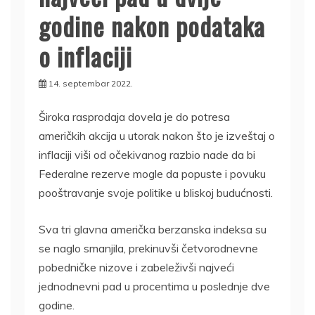
godine nakon podataka
o inflaciji
14. septembar 2022.
Široka rasprodaja dovela je do potresa
američkih akcija u utorak nakon što je izveštaj o
inflaciji viši od očekivanog razbio nade da bi
Federalne rezerve mogle da popuste i povuku
pooštravanje svoje politike u bliskoj budućnosti.
Sva tri glavna američka berzanska indeksa su
se naglo smanjila, prekinuvši četvorodnevne
pobedničke nizove i zabeleživši najveći
jednodnevni pad u procentima u poslednje dve
godine.