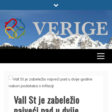
Skip
to
content
VERIGE
ODABRANO
Vall St je zabeležio
najveći pad u dvije