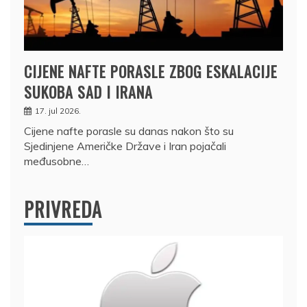
CIJENE NAFTE PORASLE ZBOG ESKALACIJE
SUKOBA SAD I IRANA
17. jul 2026.
Cijene nafte porasle su danas nakon što su
Sjedinjene Američke Države i Iran pojačali
međusobne…
PRIVREDA