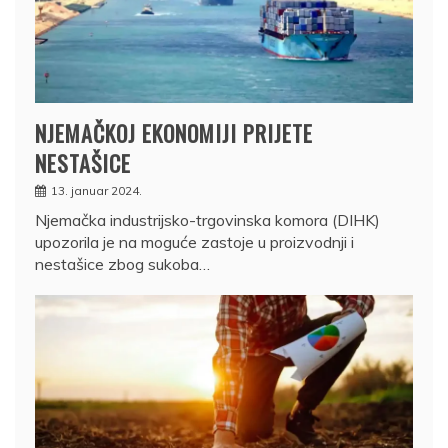
NJEMAČKOJ EKONOMIJI PRIJETE
NESTAŠICE
13. januar 2024.
Njemačka industrijsko-trgovinska komora (DIHK)
upozorila je na moguće zastoje u proizvodnji i
nestašice zbog sukoba…