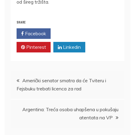
od šireg tržišta.
SHARE
Facebook
Twitter
Pinterest
Linkedin
Kretanje
Američki senator smatra da će Tviteru i
Fejsbuku trebati licenca za rad
članka
Argentina: Treća osoba uhapšena u pokušaju
atentata na VP