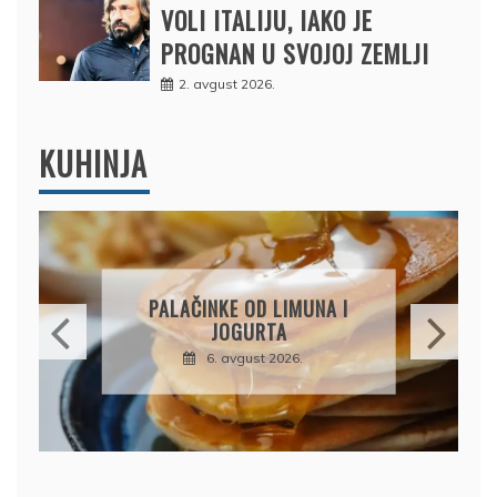
VOLI ITALIJU, IAKO JE
PROGNAN U SVOJOJ ZEMLJI
2. avgust 2026.
KUHINJA
BRZI KOLAČ BEZ PEČENJA:
PIŠKOTE, MALINE I
ČOKOLADA U SAVRŠENOJ
KOMBINACIJI
6. avgust 2026.