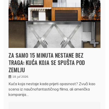
ZA SAMO 15 MINUTA NESTANE BEZ
TRAGA: KUĆA KOJA SE SPUŠTA POD
ZEMLJU
18. jul 2026.
Kuća koja nestaje kada prijeti opasnost? Zvuči kao
scena iz naučnofantastičnog filma, ali američka
kompanija…