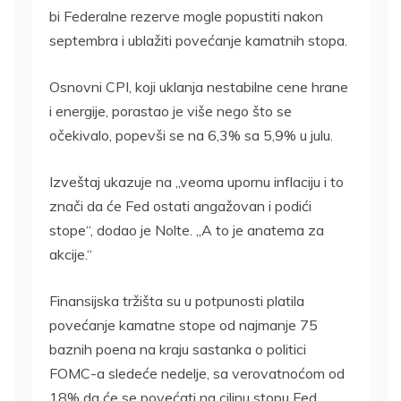
bi Federalne rezerve mogle popustiti nakon
septembra i ublažiti povećanje kamatnih stopa.
Osnovni CPI, koji uklanja nestabilne cene hrane
i energije, porastao je više nego što se
očekivalo, popevši se na 6,3% sa 5,9% u julu.
Izveštaj ukazuje na „veoma upornu inflaciju i to
znači da će Fed ostati angažovan i podići
stope“, dodao je Nolte. „A to je anatema za
akcije.“
Finansijska tržišta su u potpunosti platila
povećanje kamatne stope od najmanje 75
baznih poena na kraju sastanka o politici
FOMC-a sledeće nedelje, sa verovatnoćom od
18% da će se povećati na ciljnu stopu Fed