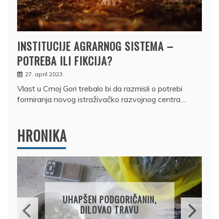
INSTITUCIJE AGRARNOG SISTEMA –
POTREBA ILI FIKCIJA?
27. april 2023.
Vlast u Crnoj Gori trebalo bi da razmisli o potrebi
formiranja novog istraživačko razvojnog centra…
HRONIKA
DRŽAVLJANIN RUSIJE
OSUMNJIČEN DA JE
PRODAO TUĐI BMW,
DRŽAVU NAPUSTIO