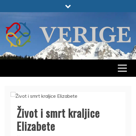
Skip
to
content
VERIGE
ODABRANO
Život i smrt kraljice
Elizabete