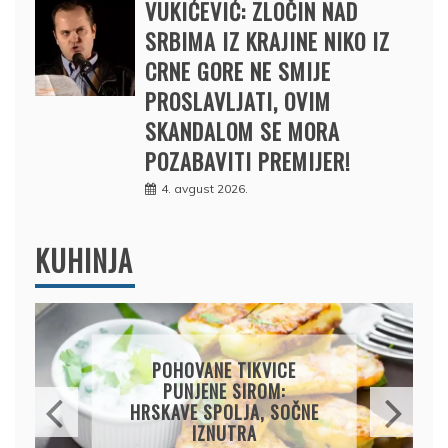
VUKIĆEVIĆ: ZLOČIN NAD
SRBIMA IZ KRAJINE NIKO IZ
CRNE GORE NE SMIJE
PROSLAVLJATI, OVIM
SKANDALOM SE MORA
POZABAVITI PREMIJER!
4. avgust 2026.
KUHINJA
CARSKE MRVICE:
NJEMAČKI KLASIK KOJI SE
TOPI U USTIMA
9. avgust 2026.