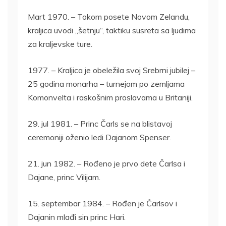
Mart 1970. – Tokom posete Novom Zelandu,
kraljica uvodi „šetnju“, taktiku susreta sa ljudima
za kraljevske ture.
1977. – Kraljica je obeležila svoj Srebrni jubilej –
25 godina monarha – turnejom po zemljama
Komonvelta i raskošnim proslavama u Britaniji.
29. jul 1981. – Princ Čarls se na blistavoj
ceremoniji oženio ledi Dajanom Spenser.
21. jun 1982. – Rođeno je prvo dete Čarlsa i
Dajane, princ Vilijam.
15. septembar 1984. – Rođen je Čarlsov i
Dajanin mlađi sin princ Hari.