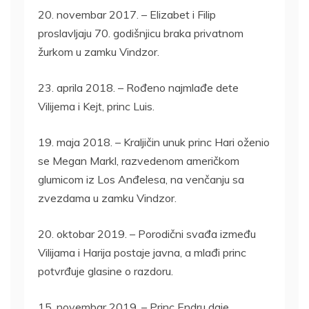
20. novembar 2017. – Elizabet i Filip
proslavljaju 70. godišnjicu braka privatnom
žurkom u zamku Vindzor.
23. aprila 2018. – Rođeno najmlađe dete
Vilijema i Kejt, princ Luis.
19. maja 2018. – Kraljičin unuk princ Hari oženio
se Megan Markl, razvedenom američkom
glumicom iz Los Anđelesa, na venčanju sa
zvezdama u zamku Vindzor.
20. oktobar 2019. – Porodični svađa između
Vilijama i Harija postaje javna, a mlađi princ
potvrđuje glasine o razdoru.
15. novembar 2019. – Princ Endru daje