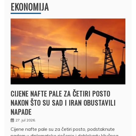
EKONOMIJA
CIJENE NAFTE PALE ZA ČETIRI POSTO
NAKON ŠTO SU SAD I IRAN OBUSTAVILI
NAPADE
27. jul 2026.
Cijene nafte pale su za četiri posto, podstaknute
nadom u diplomatsko rješenje i deblokadu ključnog…