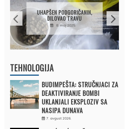
DRŽAVLJANIN RUSIJE
OSUMNJIČEN DA JE
PRODAO TUĐI BMW,
DRŽAVU NAPUSTIO
BRODOM
12. februar 2025.
TEHNOLOGIJA
BUDIMPEŠTA: STRUČNJACI ZA
DEAKTIVIRANJE BOMBI
UKLANJALI EKSPLOZIV SA
NASIPA DUNAVA
7. avgust 2026.