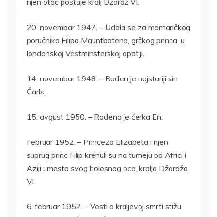
njen otac postaje kralj Džordž VI.
20. novembar 1947. – Udala se za mornaričkog
poručnika Filipa Mauntbatena, grčkog princa, u
londonskoj Vestminsterskoj opatiji.
14. novembar 1948. – Rođen je najstariji sin
Čarls.
15. avgust 1950. – Rođena je ćerka En.
Februar 1952. – Princeza Elizabeta i njen
suprug princ Filip krenuli su na turneju po Africi i
Aziji umesto svog bolesnog oca, kralja Džordža
VI.
6. februar 1952. – Vesti o kraljevoj smrti stižu