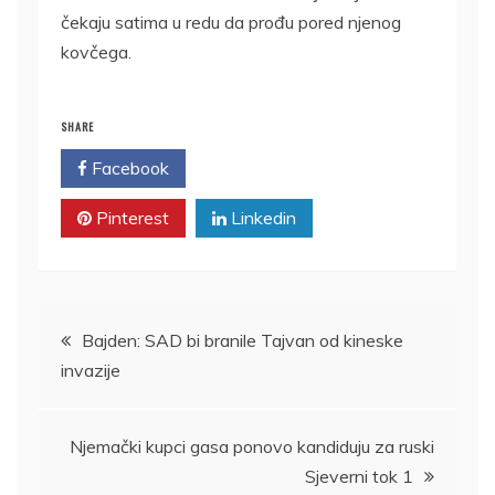
čekaju satima u redu da prođu pored njenog
kovčega.
SHARE
Facebook
Twitter
Pinterest
Linkedin
Kretanje
Bajden: SAD bi branile Tajvan od kineske
invazije
članka
Njemački kupci gasa ponovo kandiduju za ruski
Sjeverni tok 1