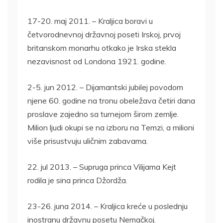
17-20. maj 2011. – Kraljica boravi u
četvorodnevnoj državnoj poseti Irskoj, prvoj
britanskom monarhu otkako je Irska stekla
nezavisnost od Londona 1921. godine.
2-5. jun 2012. – Dijamantski jubilej povodom
njene 60. godine na tronu obeležava četiri dana
proslave zajedno sa turnejom širom zemlje.
Milion ljudi okupi se na izboru na Temzi, a milioni
više prisustvuju uličnim zabavama.
22. jul 2013. – Supruga princa Vilijama Kejt
rodila je sina princa Džordža.
23-26. juna 2014. – Kraljica kreće u poslednju
inostranu državnu posetu Nemačkoj.