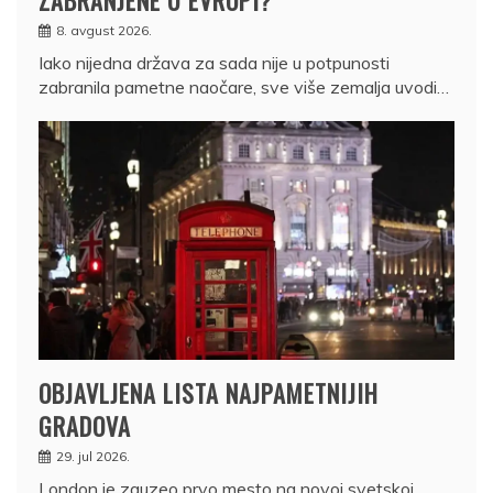
8. avgust 2026.
Iako nijedna država za sada nije u potpunosti
zabranila pametne naočare, sve više zemalja uvodi…
OBJAVLJENA LISTA NAJPAMETNIJIH
GRADOVA
29. jul 2026.
London je zauzeo prvo mesto na novoj svetskoj