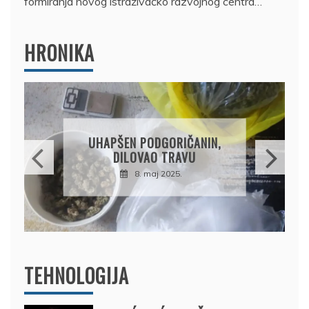
formiranja novog istraživačko razvojnog centra…
HRONIKA
DRŽAVLJANIN RUSIJE
OSUMNJIČEN DA JE
PRODAO TUĐI BMW,
DRŽAVU NAPUSTIO
BRODOM
12. februar 2025.
TEHNOLOGIJA