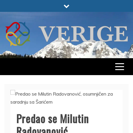
Skip
to
content
VERIGE
ODABRANO
Predao se Milutin
Radovanović,