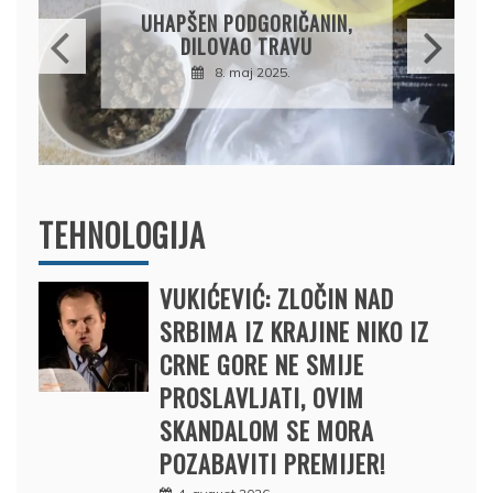
OSUMNJ
HAPŠEN PODGORIČANIN,
PRODAO
DILOVAO TRAVU
DRŽAVU
8. maj 2025.
B
12. f
TEHNOLOGIJA
VUKIĆEVIĆ: ZLOČIN NAD
SRBIMA IZ KRAJINE NIKO IZ
CRNE GORE NE SMIJE
PROSLAVLJATI, OVIM
SKANDALOM SE MORA
POZABAVITI PREMIJER!