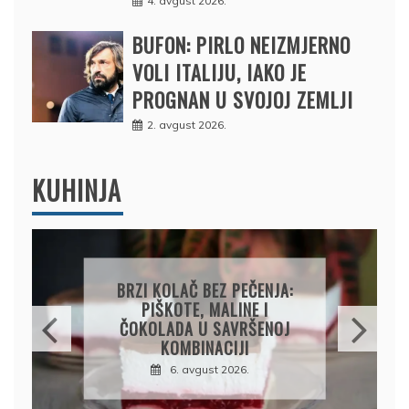
4. avgust 2026.
BUFON: PIRLO NEIZMJERNO
VOLI ITALIJU, IAKO JE
PROGNAN U SVOJOJ ZEMLJI
2. avgust 2026.
KUHINJA
BRZI KOLAČ BEZ PEČENJA:
PIŠKOTE, MALINE I
P
ČOKOLADA U SAVRŠENOJ
S
KOMBINACIJI
R
6. avgust 2026.