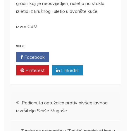
gradi i koji je neosvijetljen, naletio na staklo,
izletio iz kružnog i uletio u dvorište kuće.
izvor CdM
SHARE
Facebook
Twitter
Pinterest
Linkedin
Kretanje
Podignuta optužnica protiv bivšeg javnog
izvršitelja Siniše Mugoše
članka
Turska se promenila u ‘Turkiie’, menjajući ime u