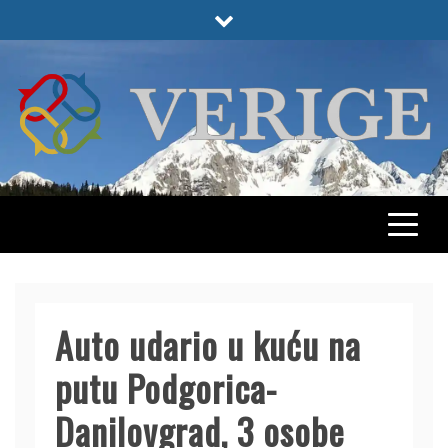
Skip
to
content
VERIGE
ODABRANO
Auto udario u kuću na
putu Podgorica-
Danilovgrad, 3 osobe