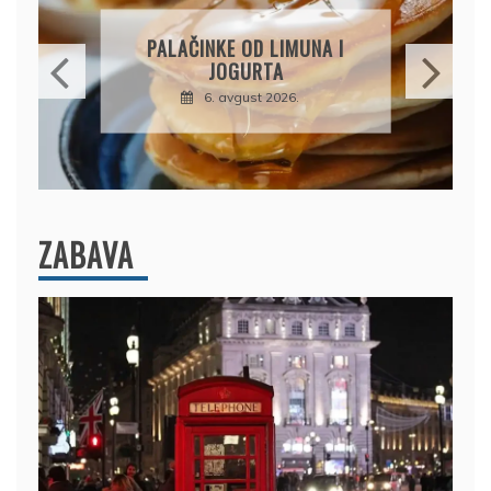
BRZI KOLAČ BEZ P
KE OD LIMUNA I
PIŠKOTE, MALI
JOGURTA
ČOKOLADA U SAV
KOMBINACIJ
. avgust 2026.
6. avgust 202
ZABAVA