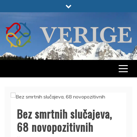
Skip
to
content
VERIGE
ODABRANO
Bez smrtnih slučajeva,
68 novopozitivnih