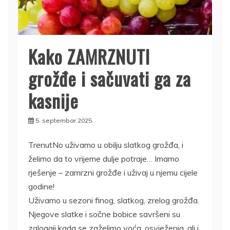
Kako ZAMRZNUTI
grožđe i sačuvati ga za
kasnije
5. septembar 2025.
TrenutNo uživamo u obilju slatkog grožđa, i
želimo da to vrijeme dulje potraje… Imamo
rješenje – zamrzni grožđe i uživaj u njemu cijele
godine!
Uživamo u sezoni finog, slatkog, zrelog grožđa.
Njegove slatke i sočne bobice savršeni su
zalogaji kada se zaželimo voća, osvježenja, ali i