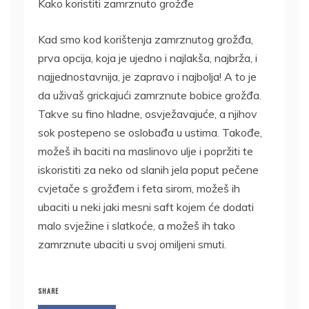
Kako koristiti zamrznuto grožđe
Kad smo kod korištenja zamrznutog grožđa,
prva opcija, koja je ujedno i najlakša, najbrža, i
najjednostavnija, je zapravo i najbolja! A to je
da uživaš grickajući zamrznute bobice grožđa.
Takve su fino hladne, osvježavajuće, a njihov
sok postepeno se oslobađa u ustima. Takođe,
možeš ih baciti na maslinovo ulje i popržiti te
iskoristiti za neko od slanih jela poput pečene
cvjetače s grožđem i feta sirom, možeš ih
ubaciti u neki jaki mesni saft kojem će dodati
malo svježine i slatkoće, a možeš ih tako
zamrznute ubaciti u svoj omiljeni smuti.
SHARE