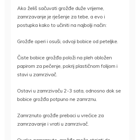
Ako želiš sačuvati grožđe duže vrijeme,
zamrzavanje je rješenje za tebe, a evo i
postupka kako to učiniti na najbolji način:
Grožđe operi i osuši, odvoji bobice od peteljke.
Čiste bobice grožđa položi na pleh obložen
papirom za pečenje, pokrij plastičnom folijom i
stavi u zamrzivač.
Ostavi u zamrzivaču 2-3 sata, odnosno dok se
bobice grožđa potpuno ne zamrznu.
Zamrznuto grožđe prebaci u vrećice za
zamrzavanje i vrati u zamrzivač.
Ovako zamrznuto, grožđe može stajati do