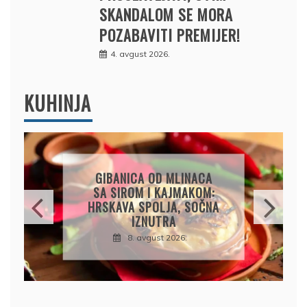
SKANDALOM SE MORA
POZABAVITI PREMIJER!
4. avgust 2026.
KUHINJA
OSVJEŽAVAJUĆA
LIMUNADA OD
KRASTAVCA: SAVRŠEN
NAPITAK ZA VRELE DANE
8. avgust 2026.