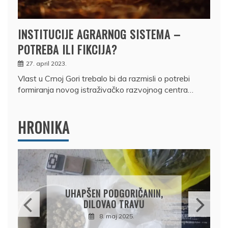
INSTITUCIJE AGRARNOG SISTEMA –
POTREBA ILI FIKCIJA?
27. april 2023.
Vlast u Crnoj Gori trebalo bi da razmisli o potrebi
formiranja novog istraživačko razvojnog centra…
HRONIKA
DRŽAVLJANIN RUSIJE
OSUMNJIČEN DA JE
PRODAO TUĐI BMW,
DRŽAVU NAPUSTIO
BRODOM