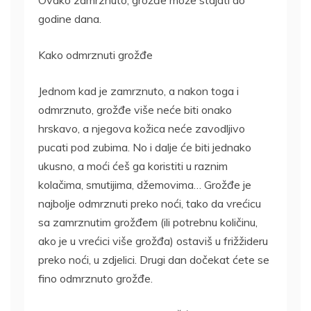
godine dana.
Kako odmrznuti grožđe
Jednom kad je zamrznuto, a nakon toga i
odmrznuto, grožđe više neće biti onako
hrskavo, a njegova kožica neće zavodljivo
pucati pod zubima. No i dalje će biti jednako
ukusno, a moći ćeš ga koristiti u raznim
kolačima, smutijima, džemovima… Grožđe je
najbolje odmrznuti preko noći, tako da vrećicu
sa zamrznutim grožđem (ili potrebnu količinu,
ako je u vrećici više grožđa) ostaviš u frižžideru
preko noći, u zdjelici. Drugi dan dočekat ćete se
fino odmrznuto grožđe.