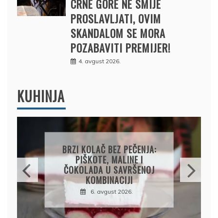
CRNE GORE NE SMIJE
PROSLAVLJATI, OVIM
SKANDALOM SE MORA
POZABAVITI PREMIJER!
4. avgust 2026.
KUHINJA
BRZI KOLAČ BEZ PEČENJA:
PIŠKOTE, MALINE I
P
ČOKOLADA U SAVRŠENOJ
S
KOMBINACIJI
R
6. avgust 2026.