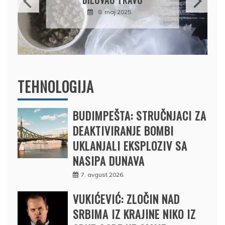
DRŽAVU
8. maj 2025.
B
12. f
TEHNOLOGIJA
BUDIMPEŠTA: STRUČNJACI ZA
DEAKTIVIRANJE BOMBI
UKLANJALI EKSPLOZIV SA
NASIPA DUNAVA
7. avgust 2026.
VUKIĆEVIĆ: ZLOČIN NAD
SRBIMA IZ KRAJINE NIKO IZ