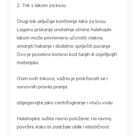
2. Trik s lakom za kosu
Drugi trik uključuje korištenje laka za kosu.
Lagano prskanje unutarnje strane hulahopki
lakom može privremeno učvrstiti vlakna,
smanjiti habanje i dodatno spriječiti pucanje.
Ovo je posebno korisno kod tanjih ili osjetljivijih
materijala.
Osim ovih trikova, važno je pridržavati se i
osnovnih pravila pranja:
izbjegavajte jako centrifugiranje i vruću vodu
Hulahopke sušite ravno položene, na ravnoj
površini, kako bi zadržale oblik i elastičnost.