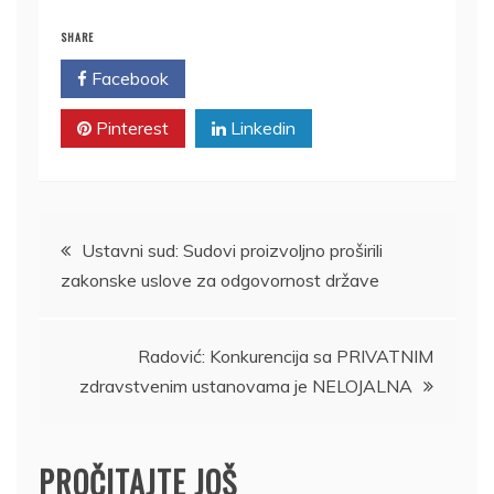
SHARE
Facebook
Twitter
Pinterest
Linkedin
Kretanje
Ustavni sud: Sudovi proizvoljno proširili
zakonske uslove za odgovornost države
članka
Radović: Konkurencija sa PRIVATNIM
zdravstvenim ustanovama je NELOJALNA
PROČITAJTE JOŠ