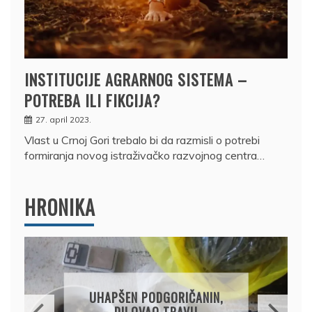
INSTITUCIJE AGRARNOG SISTEMA –
POTREBA ILI FIKCIJA?
27. april 2023.
Vlast u Crnoj Gori trebalo bi da razmisli o potrebi
formiranja novog istraživačko razvojnog centra…
HRONIKA
DRŽAVLJ
OSUMNJ
HAPŠEN PODGORIČANIN,
PRODAO
DILOVAO TRAVU