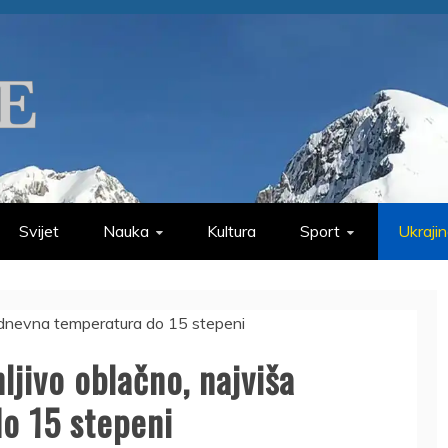
Svijet
Nauka
Kultura
Sport
Ukraji
jivo oblačno, najviša
o 15 stepeni