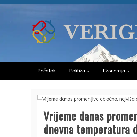
Skip
to
content
VERIGE
ODABRANO
Početak
Politika
Ekonomija
Vrijeme danas promenl
dnevna temperatura d