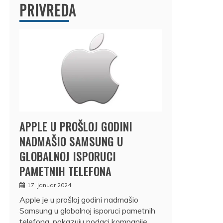
PRIVREDA
APPLE U PROŠLOJ GODINI
NADMAŠIO SAMSUNG U
GLOBALNOJ ISPORUCI
PAMETNIH TELEFONA
17. januar 2024.
Apple je u prošloj godini nadmašio
Samsung u globalnoj isporuci pametnih
telefona, pokazuju podaci kompanije…