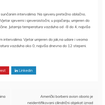
a sunčanim intervalima. Na sjeveru pretežno oblačno,
tar sjeverni i sjeveroistočni, u pojačanju, umjeren do
jačine. Jutarnja temperatura vazduha od -8 do 4, najviša
m intervalima. Vjetar umjeren do jak,na udare i veoma
mperatura vazduha oko 0, najviša dnevna do 12 stepeni.
rest
Linkedin
aina
Američki borbeni avion oborio je
neidentifikovani cilindrični objekat iznad