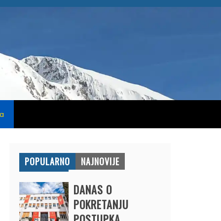
na
POPULARNO
NAJNOVIJE
DANAS O
POKRETANJU
POSTUPKA