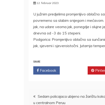
12. februar 2023.
U južnim predjelima promjenljivo oblačno s
povremeno sa slabim snijegom i mećavom. Vje
jak, na udare veoma jak, ponegdje i olujne 
dnevna od -3 do 15 stepeni.
Podgorica: Promjenljivo oblačno sa sunčani
jak, sjeverni i sjeveroistočni. Jutarnja te
SHARE
Facebook
Twitter
Pinte
Kretanje
Sedam policajaca ubijeno na žarištu kok
u centralnom Peruu