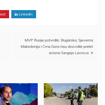
rest
Linkedin
MVP Rusije potvrdilo: Bugarska, Sjeverna
Makedonija i Crna Gora nisu dozvolile prelet
aviona Sergeja Lavrova