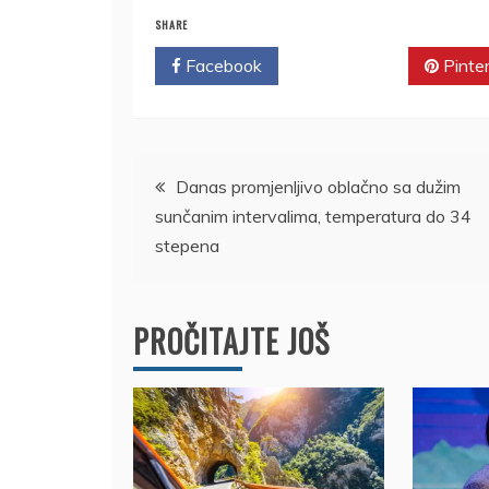
SHARE
Facebook
Twitter
Pinte
Kretanje
Danas promjenljivo oblačno sa dužim
sunčanim intervalima, temperatura do 34
članka
stepena
PROČITAJTE JOŠ