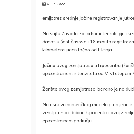
6. jun 2022.
emljotres srednje jačine registrovan je jutro
Na sajtu Zavoda za hidrometeorologiju i sei
danas u šest časova i 16 minuta registrova
kilometara jugoistočno od Ulcinja.
Jačina ovog zemljotresa u hipocentru (žariš
epicentralnom intenzitetu od V-VI stepeni 
Žarište ovog zemljotresa locirano je na dub
Na osnovu numeričkog modela promjene int
zemljotresa i dubine hipocentra, ovaj zeml
epicentralnom području.