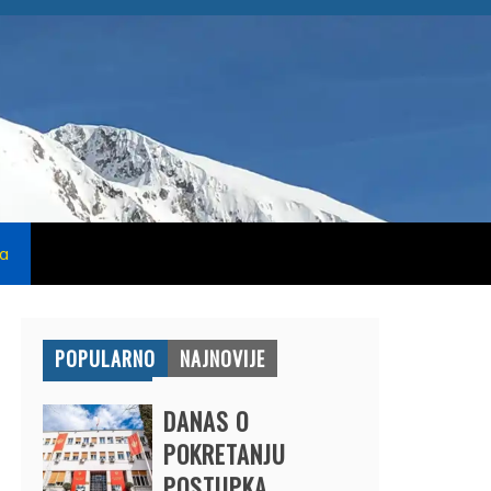
na
POPULARNO
NAJNOVIJE
DANAS O
POKRETANJU
POSTUPKA