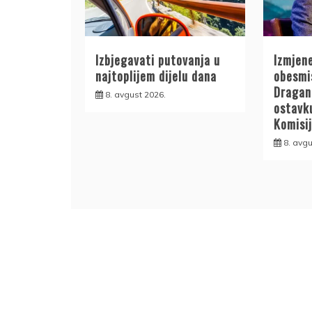
Izbjegavati putovanja u
Izmjen
najtoplijem dijelu dana
obesmis
Dragan
8. avgust 2026.
ostavk
Komisij
8. avgu