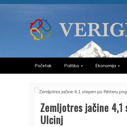
Skip
to
content
VERIGE
ODABRANO
Početak
Politika
Ekonomija
Zemljotres jačine 4,1
Ulcinj