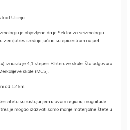
s kod Ulcinja.
zmologiju je objavljeno da je Sektor za seizmologiju
o zemljotres srednje jačine sa epicentrom na pet
tu) iznosila je 4,1 stepen Rihterove skale, što odgovara
Merkalijeve skale (MCS).
ini od 12 km.
enziteta sa rastojanjem u ovom regionu, magnitude
jotres je mogao izazvati samo manje materijalne štete u