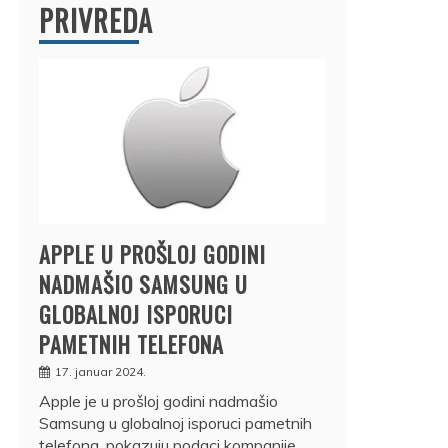
PRIVREDA
APPLE U PROŠLOJ GODINI
NADMAŠIO SAMSUNG U
GLOBALNOJ ISPORUCI
PAMETNIH TELEFONA
17. januar 2024.
Apple je u prošloj godini nadmašio
Samsung u globalnoj isporuci pametnih
telefona, pokazuju podaci kompanije…