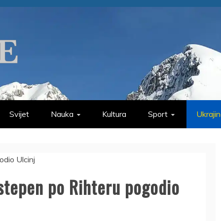
Svijet
Nauka
Kultura
Sport
Ukraji
 stepen po Rihteru pogodio