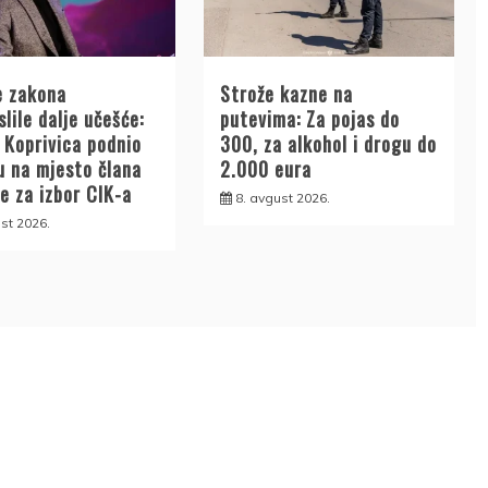
e zakona
Strože kazne na
lile dalje učešće:
putevima: Za pojas do
 Koprivica podnio
300, za alkohol i drogu do
u na mjesto člana
2.000 eura
e za izbor CIK-a
8. avgust 2026.
st 2026.