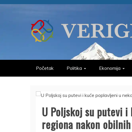
Skip
to
content
VERIGE
ODABRANO
Početak
Politika
Ekonomija
U Poljskoj su putevi i
regiona nakon obilnih