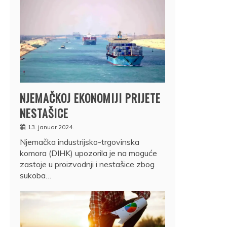
NJEMAČKOJ EKONOMIJI PRIJETE
NESTAŠICE
13. januar 2024.
Njemačka industrijsko-trgovinska
komora (DIHK) upozorila je na moguće
zastoje u proizvodnji i nestašice zbog
sukoba…