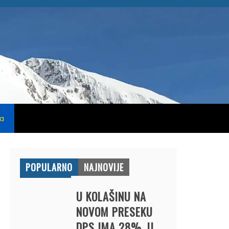
na
POPULARNO
NAJNOVIJE
U KOLAŠINU NA
NOVOM PRESEKU
DPS IMA 28%, U