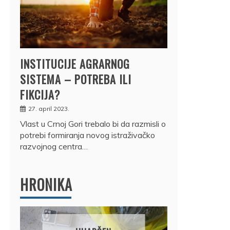
INSTITUCIJE AGRARNOG
SISTEMA – POTREBA ILI
FIKCIJA?
27. april 2023.
Vlast u Crnoj Gori trebalo bi da razmisli o
potrebi formiranja novog istraživačko
razvojnog centra…
HRONIKA
DRŽ