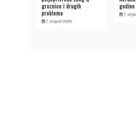
groznice i drugih
godine
problema
7. avgu
7. avgust 2026.