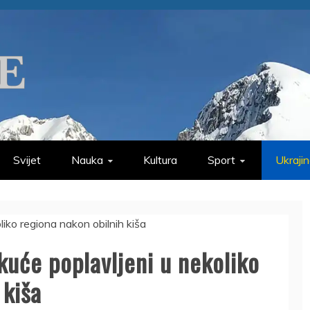
Svijet
Nauka
Kultura
Sport
Ukraji
 kuće poplavljeni u nekoliko
 kiša