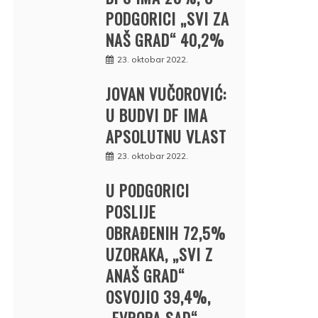
PODGORICI „SVI ZA
NAŠ GRAD“ 40,2%
23. oktobar 2022.
JOVAN VUČOROVIĆ:
U BUDVI DF IMA
APSOLUTNU VLAST
23. oktobar 2022.
U PODGORICI
POSLIJE
OBRAĐENIH 72,5%
UZORAKA, „SVI Z
ANAŠ GRAD“
OSVOJIO 39,4%,
„EVROPA SAD“