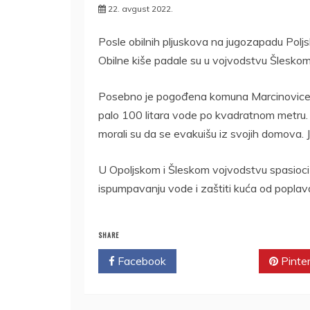
22. avgust 2022.
Posle obilnih pljuskova na jugozapadu Poljs
Obilne kiše padale su u vojvodstvu Šleskom
Posebno je pogođena komuna Marcinovice 
palo 100 litara vode po kvadratnom metru. Po
morali su da se evakuišu iz svojih domova.
U Opoljskom i Šleskom vojvodstvu spasioci
ispumpavanju vode i zaštiti kuća od poplav
SHARE
Facebook
Twitter
Pinte