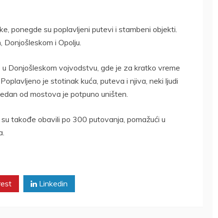
ke, ponegde su poplavljeni putevi i stambeni objekti.
, Donjošleskom i Opolju.
u Donjošleskom vojvodstvu, gde je za kratko vreme
plavljeno je stotinak kuća, puteva i njiva, neki ljudi
 Jedan od mostova je potpuno uništen.
 su takođe obavili po 300 putovanja, pomažući u
a.
rest
Linkedin