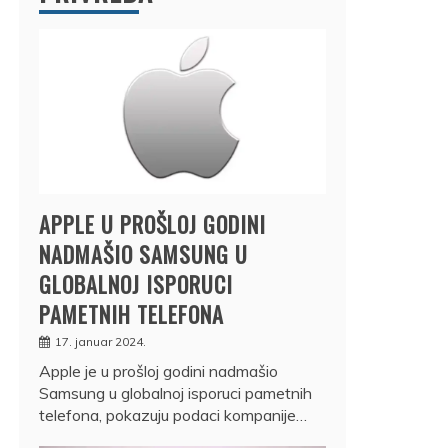
APPLE U PROŠLOJ GODINI
NADMAŠIO SAMSUNG U
GLOBALNOJ ISPORUCI
PAMETNIH TELEFONA
17. januar 2024.
Apple je u prošloj godini nadmašio
Samsung u globalnoj isporuci pametnih
telefona, pokazuju podaci kompanije…