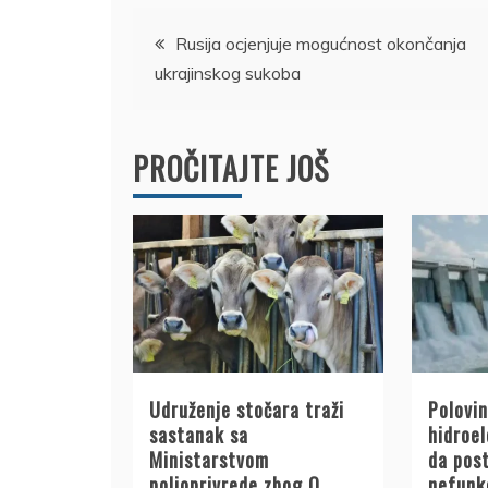
Kretanje
Rusija ocjenjuje mogućnost okončanja
ukrajinskog sukoba
članka
PROČITAJTE JOŠ
Udruženje stočara traži
Polovin
sastanak sa
hidroe
Ministarstvom
da pos
poljoprivrede zbog Q
nefunk