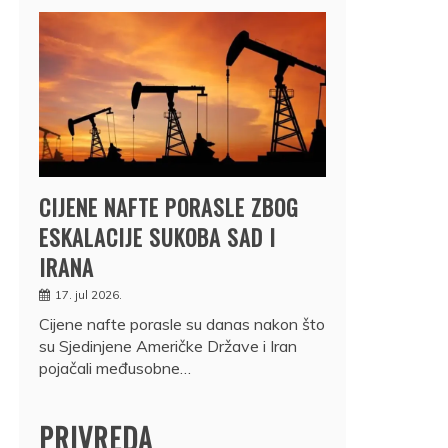
CIJENE NAFTE PORASLE ZBOG
ESKALACIJE SUKOBA SAD I
IRANA
17. jul 2026.
Cijene nafte porasle su danas nakon što
su Sjedinjene Američke Države i Iran
pojačali međusobne…
PRIVREDA