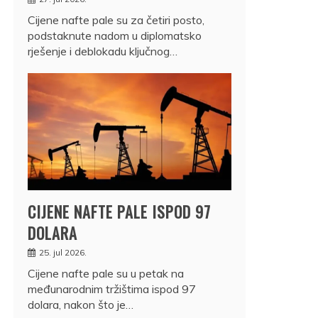
Cijene nafte pale su za četiri posto,
podstaknute nadom u diplomatsko
rješenje i deblokadu ključnog…
CIJENE NAFTE PALE ISPOD 97
DOLARA
25. jul 2026.
Cijene nafte pale su u petak na
međunarodnim tržištima ispod 97
dolara, nakon što je…