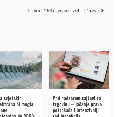
1 smrtni, 256 novopozitivnih slučajeva
a svjetskih
Pod nadzorom sajtovi za
lektrana bi mogla
trgovinu – jačanje prava
tane
potrošača i intenzivniji
cionalna do 2060.
rad inspekcija