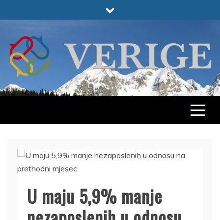
Skip
to
content
VERIGE
ODABRANO
U maju 5,9% manje
nezaposlenih u odnosu