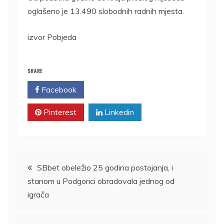
oglašeno je 13.490 slobodnih radnih mjesta.
izvor Pobjeda
SHARE
Facebook
Twitter
Pinterest
Linkedin
Kretanje
SBbet obeležio 25 godina postojanja, i
stanom u Podgorici obradovala jednog od
članka
igrača