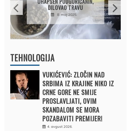
ODGORIČANIN,
PRODAO TUĐI BM
AO TRAVU
DRŽAVU NAPUSTI
maj 2025.
BRODOM
12. februar 2025.
TEHNOLOGIJA
VUKIĆEVIĆ: ZLOČIN NAD
SRBIMA IZ KRAJINE NIKO IZ
CRNE GORE NE SMIJE
PROSLAVLJATI, OVIM
SKANDALOM SE MORA
POZABAVITI PREMIJER!
4. avgust 2026.