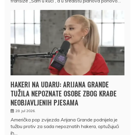
franšize „Sam u kući“, a u središtu planova ponovo…
HAKERI NA UDARU: ARIJANA GRANDE
TUŽILA NEPOZNATE OSOBE ZBOG KRAĐE
NEOBJAVLJENIH PJESAMA
28. jul 2026.
Američka pop zvijezda Arijana Grande podnijela je
tužbu protiv za sada nepoznatih hakera, optužujući
ih…