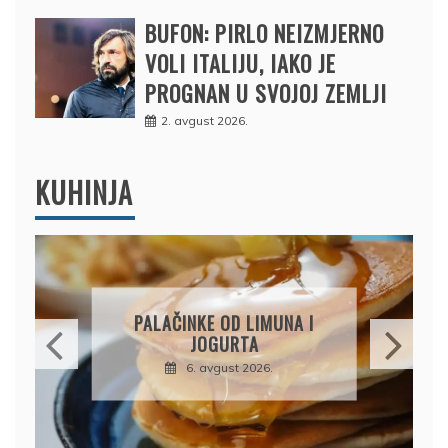
BUFON: PIRLO NEIZMJERNO
VOLI ITALIJU, IAKO JE
PROGNAN U SVOJOJ ZEMLJI
2. avgust 2026.
KUHINJA
BRZI K
PALAČINKE OD LIMUNA I
PIŠ
JOGURTA
ČOKOL
6. avgust 2026.