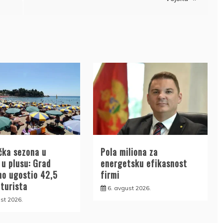
čka sezona u
Pola miliona za
 u plusu: Grad
energetsku efikasnost
no ugostio 42,5
firmi
 turista
6. avgust 2026.
st 2026.