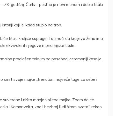
je – 73-godišnji Čarls – postao je novi monarh i dobio titulu
istoriji koji je ikada stupio na tron.
će titulu kraljice supruge. To znači da kraljeva žena ima
ski ekvivalent njegove monarhijske titule.
i formalno proglašen takvim na posebnoj ceremoniji kasnije.
zvao smrt svoje majke „trenutom najveće tuge za sebe i
 suverene i ništa manje voljene majke. Znam da će
orija i Komonvelta, kao i bezbroj ljudi širom sveta“, rekao