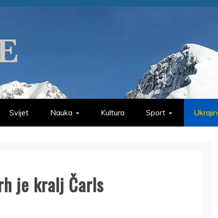
Svijet
Nauka
Kultura
Sport
Ukraji
rh je kralj Čarls