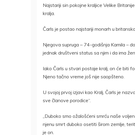
Najstariji sin pokojne kraljice Velike Britani
kralja.
Čarls je postao najstariji monarh u britanskoj 
Njegova supruga – 74-godišnja Kamila – dobi
jednak društveni status sa njim i da ima žen
Iako Čarls u stvari postaje kralj, on će bit
Njeno tačno vreme još nije saopšteno.
U svojoj prvoj izjavi kao Kralj, Čarls je na
sve članove porodice“.
„Duboko smo ožalošćeni smrću naše voljene
njenu smrt duboko osetiti širom zemlje, terit
je on.