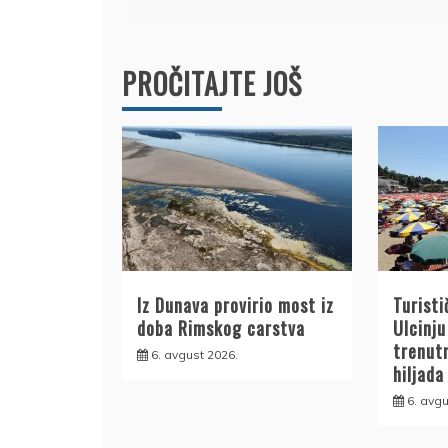
članka
PROČITAJTE JOŠ
Iz Dunava provirio most iz
Turisti
doba Rimskog carstva
Ulcinju
trenut
6. avgust 2026.
hiljada
6. avgu