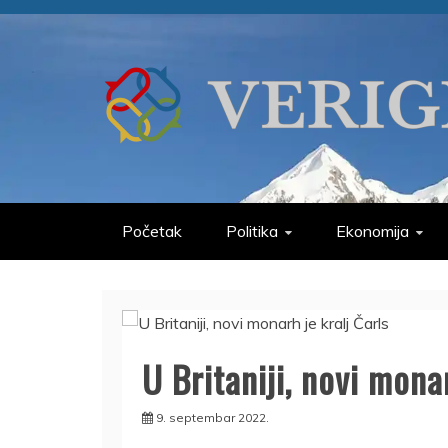
Skip
to
content
VERIGE
ODABRANO
Početak
Politika
Ekonomija
U Britaniji, novi mona
9. septembar 2022.