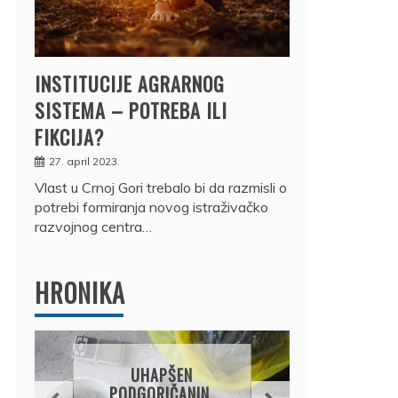
INSTITUCIJE AGRARNOG
SISTEMA – POTREBA ILI
FIKCIJA?
27. april 2023.
Vlast u Crnoj Gori trebalo bi da razmisli o
potrebi formiranja novog istraživačko
razvojnog centra…
HRONIKA
DRŽ
UHAPŠEN
OSUM
PODGORIČANIN,
JE P