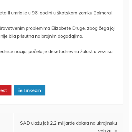
eta II umrla je u 96. godini u škotskom zamku Balmoral.
 zdravstvenim problemima Elizabete Druge, zbog čega joj
 nije bila prisutna na brojnim događajima.
ajednice nacija, počela je desetodnevna žalost u vezi sa
rest
Linkedin
SAD ulažu još 2,2 milijarde dolara na ukrajinsku
vojsku