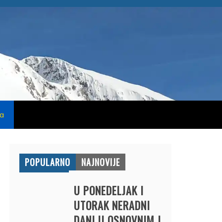
na
POPULARNO
NAJNOVIJE
U PONEDELJAK I
UTORAK NERADNI
DANI U OSNOVNIM I