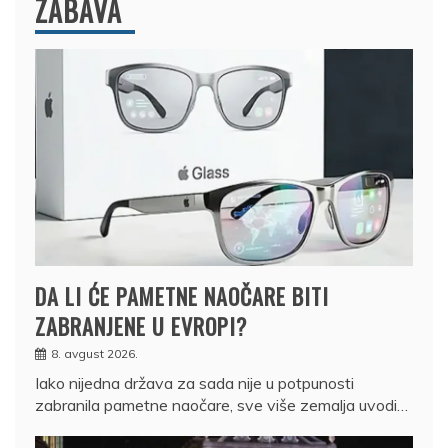
ZABAVA
DA LI ĆE PAMETNE NAOČARE BITI
ZABRANJENE U EVROPI?
8. avgust 2026.
Iako nijedna država za sada nije u potpunosti
zabranila pametne naočare, sve više zemalja uvodi…