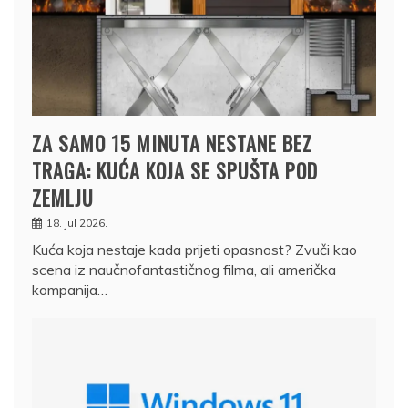
ZA SAMO 15 MINUTA NESTANE BEZ
TRAGA: KUĆA KOJA SE SPUŠTA POD
ZEMLJU
18. jul 2026.
Kuća koja nestaje kada prijeti opasnost? Zvuči kao
scena iz naučnofantastičnog filma, ali američka
kompanija…