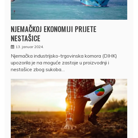
NJEMAČKOJ EKONOMIJI PRIJETE
NESTAŠICE
13. januar 2024.
Njemačka industrijsko-trgovinska komora (DIHK)
upozorila je na moguće zastoje u proizvodnji i
nestašice zbog sukoba…