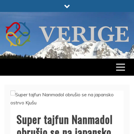
Skip
to
content
VERIGE
ODABRANO
Super tajfun Nanmadol
obrušio se na japansko