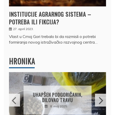
INSTITUCIJE AGRARNOG SISTEMA –
POTREBA ILI FIKCIJA?
27. april 2023.
Vlast u Crnoj Gori trebalo bi da razmisli o potrebi
formiranja novog istraživačko razvojnog centra…
HRONIKA
DRŽAVLJANIN RUSIJE
OSUMNJIČEN DA JE
PRODAO TUĐI BMW,
DRŽAVU NAPUSTIO
BRODOM
12. februar 2025.