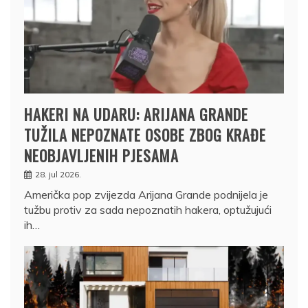
HAKERI NA UDARU: ARIJANA GRANDE
TUŽILA NEPOZNATE OSOBE ZBOG KRAĐE
NEOBJAVLJENIH PJESAMA
28. jul 2026.
Američka pop zvijezda Arijana Grande podnijela je
tužbu protiv za sada nepoznatih hakera, optužujući
ih…