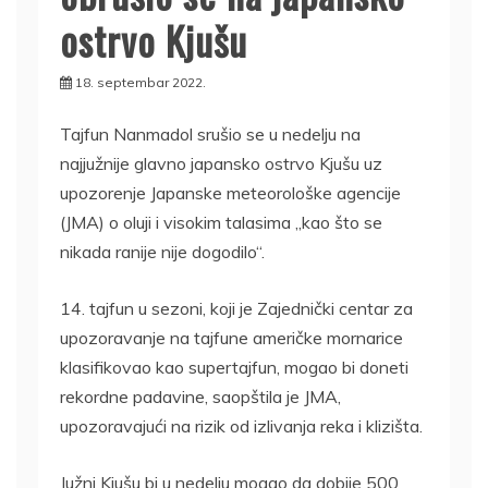
ostrvo Kjušu
18. septembar 2022.
Tajfun Nanmadol srušio se u nedelju na
najjužnije glavno japansko ostrvo Kjušu uz
upozorenje Japanske meteorološke agencije
(JMA) o oluji i visokim talasima „kao što se
nikada ranije nije dogodilo“.
14. tajfun u sezoni, koji je Zajednički centar za
upozoravanje na tajfune američke mornarice
klasifikovao kao supertajfun, mogao bi doneti
rekordne padavine, saopštila je JMA,
upozoravajući na rizik od izlivanja reka i klizišta.
Južni Kjušu bi u nedelju mogao da dobije 500