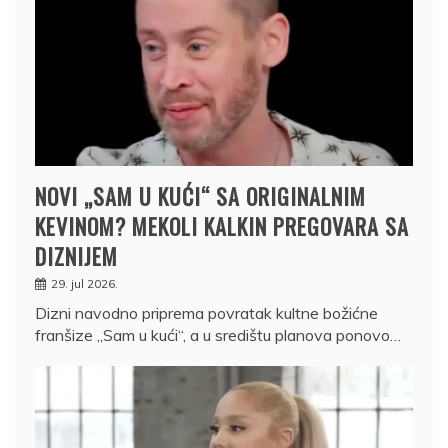
NOVI „SAM U KUĆI“ SA ORIGINALNIM
KEVINOM? MEKOLI KALKIN PREGOVARA SA
DIZNIJEM
29. jul 2026.
Dizni navodno priprema povratak kultne božićne
franšize „Sam u kući“, a u središtu planova ponovo…