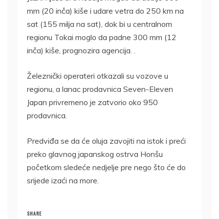
mm (20 inča) kiše i udare vetra do 250 km na
sat (155 milja na sat), dok bi u centralnom
regionu Tokai moglo da padne 300 mm (12
inča) kiše, prognozira agencija. .
Železnički operateri otkazali su vozove u
regionu, a lanac prodavnica Seven-Eleven
Japan privremeno je zatvorio oko 950
prodavnica.
Predviđa se da će oluja zavojiti na istok i preći
preko glavnog japanskog ostrva Honšu
početkom sledeće nedjelje pre nego što će do
srijede izaći na more.
SHARE