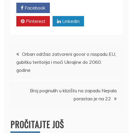
Facebook
Twitter
Pinterest
Linkedin
Kretanje
Orban održao zatvoreni govor o raspadu EU,
gubitku teritorija i moći Ukrajine do 2060.
članka
godine
Broj poginulih u klizištu na zapadu Nepala
porastao je na 22
PROČITAJTE JOŠ