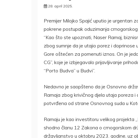
28. april 2025.
Premijer Milojko Spajić uputio je urgentan 
pokrene postupak oduzimanja crnogorskog 
“Kao što ste upoznati, Naser Ramaj, bizni
zbog sumnje da je utajio porez i doprinose 
Gore oštećen za pomenuti iznos. On je je
CG”, koje je izbjegavalo prijavljivanje pri
“Porto Budva” u Budvi”.
Nedavno je saopšteno da je Osnovno državn
Ramaja zbog krivičnog djela utaja poreza i
potvrđena od strane Osnovnog suda u Kot
Ramaju je kao investitoru velikog projekta „
shodno članu 12 Zakona o crnogorskom drž
državljanstvo u oktobru 2023. godine, uz o