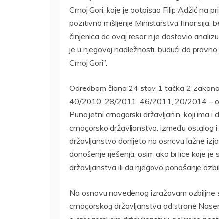
Crnoj Gori, koje je potpisao Filip Adžić na 
pozitivno mišljenje Ministarstva finansija, 
činjenica da ovaj resor nije dostavio analiz
je u njegovoj nadležnosti, budući da pravno li
Crnoj Gori”.
Odredbom člana 24 stav 1 tačka 2 Zakona o
40/2010, 28/2011, 46/2011, 20/2014 – od
Punoljetni crnogorski državljanin, koji ima i
crnogorsko državljanstvo, između ostalog i 
državljanstvo donijeto na osnovu lažne izjave
donošenje rješenja, osim ako bi lice koje je
državljanstva ili da njegovo ponašanje ozbil
Na osnovu navedenog izražavam ozbiljne s
crnogorskog državljanstva od strane Naser
o crnogorskom državljanstvu, pokrene pos