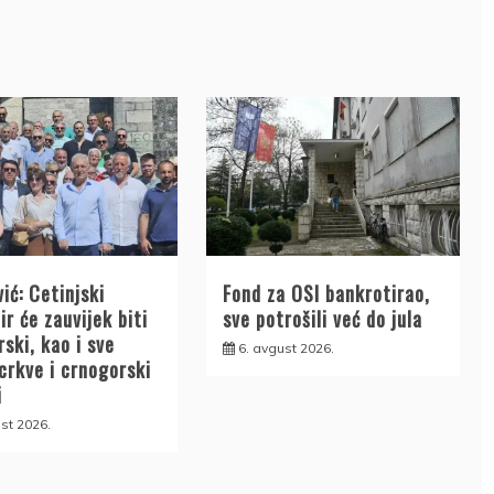
ić: Cetinjski
Fond za OSI bankrotirao,
r će zauvijek biti
sve potrošili već do jula
ski, kao i sve
6. avgust 2026.
crkve i crnogorski
i
st 2026.