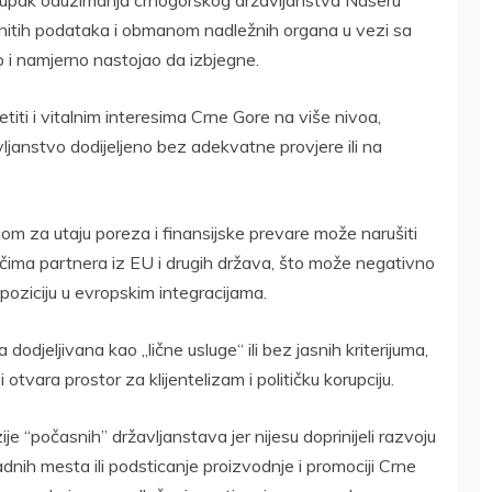
tinitih podataka i obmanom nadležnih organa u vezi sa
 i namjerno nastojao da izbjegne.
ti i vitalnim interesima Crne Gore na više nivoa,
ljanstvo dodijeljeno bez adekvatne provjere ili na
gom za utaju poreza i finansijske prevare može narušiti
ima partnera iz EU i drugih država, što može negativno
 poziciju u evropskim integracijama.
djeljivana kao „lične usluge“ ili bez jasnih kriterijuma,
otvara prostor za klijentelizam i političku korupciju.
ije “počasnih” državljanstava jer nijesu doprinijeli razvoju
dnih mesta ili podsticanje proizvodnje i promociji Crne