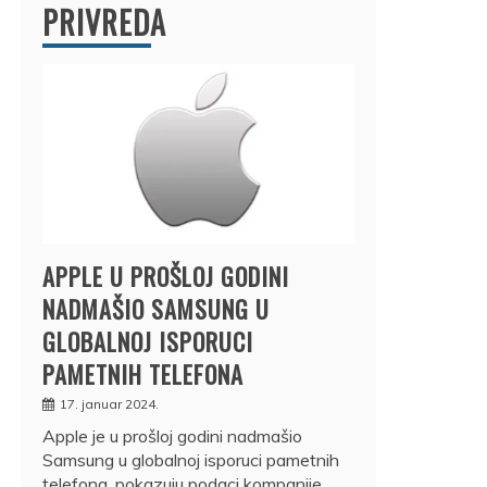
PRIVREDA
APPLE U PROŠLOJ GODINI
NADMAŠIO SAMSUNG U
GLOBALNOJ ISPORUCI
PAMETNIH TELEFONA
17. januar 2024.
Apple je u prošloj godini nadmašio
Samsung u globalnoj isporuci pametnih
telefona, pokazuju podaci kompanije…