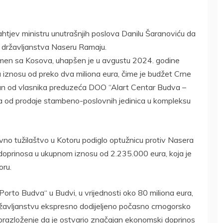
zahtjev ministru unutrašnjih poslova Danilu Šaranoviću da
državljanstva Naseru Ramaju.
smen sa Kosova, uhapšen je u avgustu 2024. godine
u iznosu od preko dva miliona eura, čime je budžet Crne
dan od vlasnika preduzeća DOO “Alart Centar Budva –
hoda od prodaje stambeno-poslovnih jedinica u kompleksu
o tužilaštvo u Kotoru podiglo optužnicu protiv Nasera
 doprinosa u ukupnom iznosu od 2.235.000 eura, koja je
oru.
Porto Budva“ u Budvi, u vrijednosti oko 80 miliona eura,
avljanstvu ekspresno dodijeljeno počasno crnogorsko
brazloženje da je ostvario značajan ekonomski doprinos