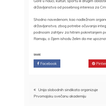
Gore u nauci, kulturi, sportu ili drugim obla
državljanstva od posebnog interesa za Crn
Shodno navedenom, kao nadležnom organu 
državljanstva, zbog potrebe očuvanja integri
podnosim zahtjev za hitnim pokretanjem p
Ramaju, o čijem ishodu želim da me upoznat
SHARE
Facebook
Twitter
Pinte
Kretanje
Unija slobodnih sindikata organizuje
Prvomajsku svečanu akademiju
članka