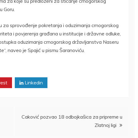
stima za koje su predloženi za sticanje crnogorskog
u Goru.
za sprovođenje pokretanja i oduzimanja crnogorskog
teta i povjerenja građana u institucije i državne odluke,
ostupka oduzimanja crnogorskog državljanstva Naseru
e“, naveo je Spajić u pismu Šaranoviću.
rest
Linkedin
Caković pozvao 18 odbojkašica za pripreme u
Zlatnoj ligi