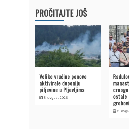
PROČITAJTE JOŠ
Velike vrućine ponovo
Radulov
aktivirale deponiju
manasti
piljevine u Pljevljima
crnogor
ostale 
6. avgust 2026.
grobov
6. avgu