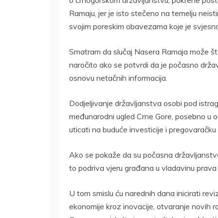
Ramaju, jer je isto stečeno na temelju neis
svojim poreskim obavezama koje je svjesno
Smatram da slučaj Nasera Ramaja može šteti
naročito ako se potvrdi da je počasno držav
osnovu netačnih informacija.
Dodjeljivanje državljanstva osobi pod istra
međunarodni ugled Crne Gore, posebno u oč
uticati na buduće investicije i pregovaračku
Ako se pokaže da su počasna državljanstva do
to podriva vjeru građana u vladavinu prava i 
U tom smislu ću narednih dana inicirati reviz
ekonomije kroz inovacije, otvaranje novih ra