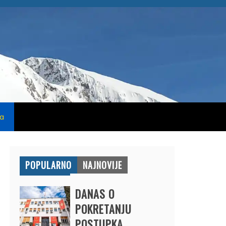
na
POPULARNO
NAJNOVIJE
DANAS O
POKRETANJU
POSTUPKA