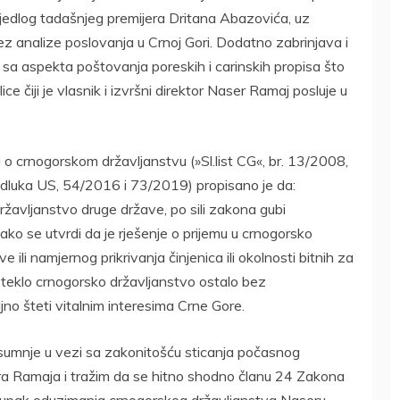
prijedlog tadašnjeg premijera Dritana Abazovića, uz
bez analize poslovanja u Crnoj Gori. Dodatno zabrinjava i
u sa aspekta poštovanja poreskih i carinskih propisa što
ce čiji je vlasnik i izvršni direktor Naser Ramaj posluje u
 crnogorskom državljanstvu (»Sl.list CG«, br. 13/2008,
luka US, 54/2016 i 73/2019) propisano je da:
 državljanstvo druge države, po sili zakona gubi
ako se utvrdi da je rješenje o prijemu u crnogorsko
 ili namjernog prikrivanja činjenica ili okolnosti bitnih za
 steklo crnogorsko državljanstvo ostalo bez
jno šteti vitalnim interesima Crne Gore.
umnje u vezi sa zakonitošću sticanja počasnog
a Ramaja i tražim da se hitno shodno članu 24 Zakona
tupak oduzimanja crnogorskog državljanstva Naseru