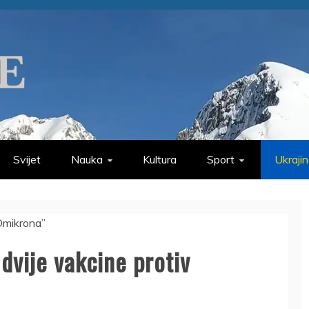
Svijet
Nauka
Kultura
Sport
Ukraji
dvije vakcine protiv