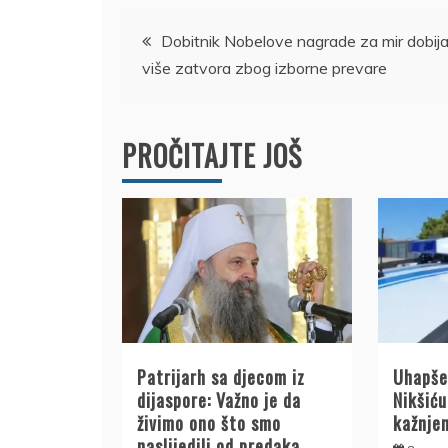
Kretanje
Dobitnik Nobelove nagrade za mir dobij
više zatvora zbog izborne prevare
članka
PROČITAJTE JOŠ
Patrijarh sa djecom iz
Uhapše
dijaspore: Važno je da
Nikšiću:
živimo ono što smo
kažnje
naslijedili od predaka