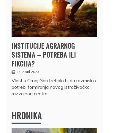
INSTITUCIJE AGRARNOG
SISTEMA – POTREBA ILI
FIKCIJA?
27. april 2023.
Vlast u Crnoj Gori trebalo bi da razmisli o
potrebi formiranja novog istraživačko
razvojnog centra…
HRONIKA
DRŽ