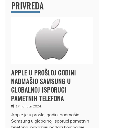
PRIVREDA
APPLE U PROŠLOJ GODINI
NADMAŠIO SAMSUNG U
GLOBALNOJ ISPORUCI
PAMETNIH TELEFONA
17. januar 2024.
Apple je u prošloj godini nadmašio
Samsung u globalnoj isporuci pametnih
telefona, pokazuju podaci kompanije…