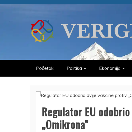
Skip
to
content
VERIGE
ODABRANO
Početak
Politika
Ekonomija
Regulator EU odobrio 
„Omikrona”