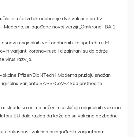
čila je u četvrtak odobrenje dve vakcine protiv
i Moderna, prilagođene novoj verziji „Omikrona“ BA.1.
 osnovu originalnih već odobrenih za upotrebu u EU.
vih varijanti koronavirusa i dizajnirani su da održe
 virus razvija.
da vakcine Pfizer/BioNTech i Moderna pružaju snažan
 originalnu varijantu SARS-CoV-2 kod prethodno
u u skladu sa onima uočenim u slučaju originalnih vakcina
egulatoru EU dalo razlog da kaže da su vakcine bezbedne.
t i efikasnost vakcina prilagođenih varijantama