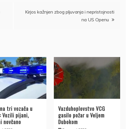
a
Kirjos kažnjen zbog pljuvanja i nepristojnosti
na US Openu
na tri vozača u
Vazduhoplovstvo VCG
 Vozili pijani,
gasilo požar u Veljem
ni novčano
Dubokom