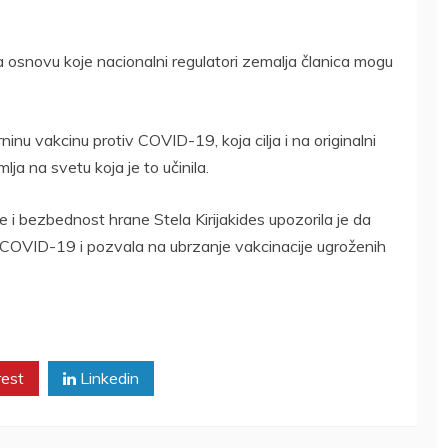
 osnovu koje nacionalni regulatori zemalja članica mogu
ninu vakcinu protiv COVID-19, koja cilja i na originalni
lja na svetu koja je to učinila.
i bezbednost hrane Stela Kirijakides upozorila je da
s COVID-19 i pozvala na ubrzanje vakcinacije ugroženih
rest
Linkedin