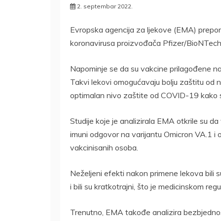
2. septembar 2022.
Evropska agencija za ljekove (EMA) preporu
koronavirusa proizvođača Pfizer/BioNTech 
Napominje se da su vakcine prilagođene na
Takvi lekovi omogućavaju bolju zaštitu od no
optimalan nivo zaštite od COVID-19 kako se
Studije koje je analizirala EMA otkrile su 
imuni odgovor na varijantu Omicron VA.1 i
vakcinisanih osoba.
Neželjeni efekti nakon primene lekova bili s
i bili su kratkotrajni, što je medicinskom r
Trenutno, EMA takođe analizira bezbjednos