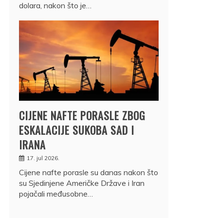
dolara, nakon što je…
CIJENE NAFTE PORASLE ZBOG
ESKALACIJE SUKOBA SAD I
IRANA
17. jul 2026.
Cijene nafte porasle su danas nakon što
su Sjedinjene Američke Države i Iran
pojačali međusobne…