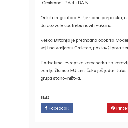
„Omikrona” BA.4 i BA.5.
Odluka regulatora EU je samo preporuka, na
da dozvole upotrebu novih vakcina.
Velika Britanija je prethodno odobrila Moder
soj i na varijantu Omicron, postavši prva zem
Podsetimo, evropska komesarka za zdravlje 
zemlje članice EU zimi čeka još jedan tala
grupa stanovništva.
SHARE
Facebook
Twitter
Pinte