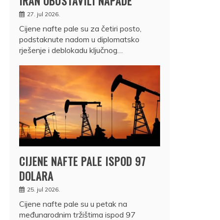
IRAN OBUSTAVILI NAPADE
27. jul 2026.
Cijene nafte pale su za četiri posto,
podstaknute nadom u diplomatsko
rješenje i deblokadu ključnog…
CIJENE NAFTE PALE ISPOD 97
DOLARA
25. jul 2026.
Cijene nafte pale su u petak na
međunarodnim tržištima ispod 97