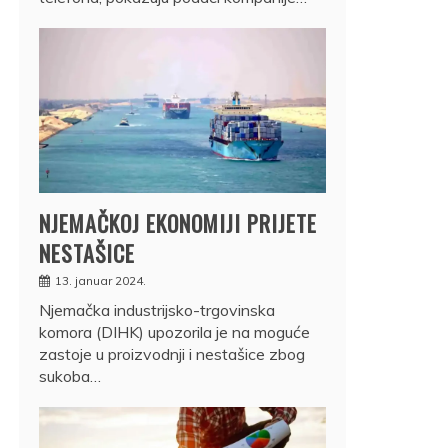
NJEMAČKOJ EKONOMIJI PRIJETE
NESTAŠICE
13. januar 2024.
Njemačka industrijsko-trgovinska
komora (DIHK) upozorila je na moguće
zastoje u proizvodnji i nestašice zbog
sukoba…